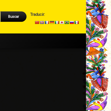
Cabecera
Traducir:
→
Secundario