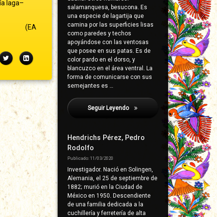
ía laga–
salamanquesa, besucona. Es
una especie de lagartija que
camina por las superficies lisas
(EA
como paredes y techos
apoyándose con las ventosas
que posee en sus patas. Es de
ebook
Twitter
LinkedIn
color pardo en el dorso, y
blancuzco en el área ventral. La
forma de comunicarse con sus
semejantes es …
Seguir Leyendo
Anisillo
Hendrichs Pérez, Pedro
Rodolfo
Publicado: 11/03/2020
Investigador. Nació en Solingen,
Alemania, el 25 de septiembre de
1882; murió en la Ciudad de
México en 1950. Descendiente
de una familia dedicada a la
cuchillería y ferretería de alta