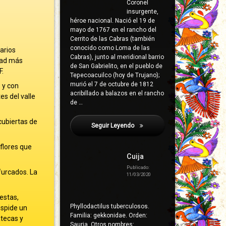
Coronel
insurgente,
héroe nacional. Nació el 19 de
mayo de 1767 en el rancho del
Cerrito de las Cabras (también
conocido como Loma de las
arios
Cabras), junto al meridional barrio
dad más
de San Gabrielito, en el pueblo de
F.
Tepecoacuilco (hoy de Trujano);
murió el 7 de octubre de 1812
 y con
acribillado a balazos en el rancho
es del valle
de …
cubiertas de
Seguir Leyendo
Anisillo
 flores que
Cuija
Publicado:
furcados. La
11/03/2020
estas,
Phyllodactilus tuberculosos.
espide un
Familia: gekkonidae. Orden:
atecas y
Sauria. Otros nombres: