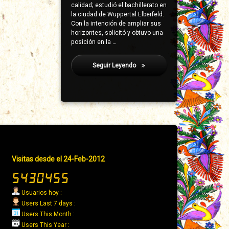
calidad; estudió el bachillerato en
la ciudad de Wuppertal Elberfeld.
Con la intención de ampliar sus
horizontes, solicitó y obtuvo una
posición en la …
Seguir Leyendo
Anisillo
Pie
Visitas desde el 24-Feb-2012
de
página
→
Usuarios hoy :
Derecha
Users Last 7 days :
Users This Month :
Users This Year :