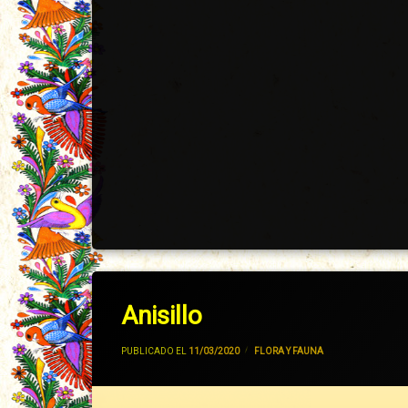
Anisillo
POR
JIVANCM
PUBLICADO EL
11/03/2020
CATEGORÍAS:
FLORA Y FAUNA