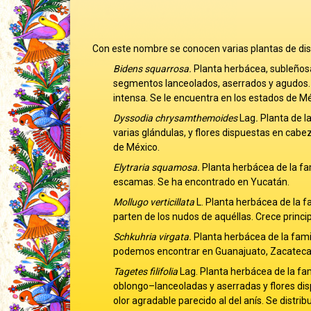
Con este nombre se conocen varias plantas de dist
Bidens squarrosa.
Planta herbácea, subleñosa,
segmentos lanceolados, aserrados y agudos. L
intensa. Se le encuentra en los estados de Méx
Dyssodia chrysamthemoides
Lag
.
Planta de l
varias glándulas, y flores dispuestas en cabez
de México.
Elytraria squamosa.
Planta herbácea de la fam
escamas. Se ha encontrado en Yucatán.
Mollugo verticillata
L. Planta herbácea de la f
parten de los nudos de aquéllas. Crece princ
Schkuhria virgata.
Planta herbácea de la fami
podemos encontrar en Guanajuato, Zacatecas,
Tagetes filifolia
Lag. Planta herbácea de la fa
oblongo–lanceoladas y aserradas y flores di
olor agradable parecido al del anís. Se distr