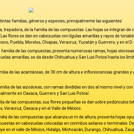
intas familias, géneros y especies, principalmente las siguientes:
 trepadora, de la familia de las compuestas. Las hojas se integran de v
as flores se dan en cabezuelas con lígulas amarillas y rayos de tonali
ico, Puebla, Morelos, Chiapas, Veracruz, Yucatán y Guerrero, y en el D. 
a familia de las compuestas; presenta numerosas ramas, hojas olorosas
uelas amarillas; se da desde Chihuahua y San Luis Potosí hasta los límit
ilia de las acantáceas, de 30 cm de altura e inflorescencias grandes y 
amilia de las aizoáceas, con ramas divididas en dos al mismo nivel y con
ipalmente en Oaxaca, Guerrero y San Luis Potosí.
lia de las compuestas; sus flores pequeñas se dan sobre pedúnculos bi
 Veracruz, Oaxaca y en el Valle de México.
milia de las compuestas que alcanza un m de altura; presenta hojas opu
spuestas en cabezuelas colocadas en corimbos axilares o terminales. D
ibuye en el valle de México, Hidalgo, Michoacán, Durango, Chihuahua, Zac