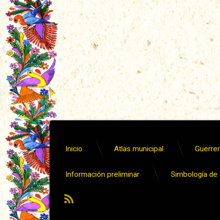
Inicio
Atlas municipal
Guerrero
Información preliminar
Simbología de s
RSS