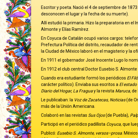
Escritor y poeta. Nació el 4 de septiembre de 187
desconocen el lugar y la fecha de su muerte).
Allí estudió la primaria. Hizo la preparatoria en el
Almonte y Elías Ramírez.
En Coyuca de Catalán ocupó varios cargos: telefoni
Prefectura Política del distrito, recaudador de rent
la Ciudad de México laboró en el magisterio y la of
En 1911 el gobernador José Inocente Lugo lo nombra
En 1912 el club central Doctor Eusebio S. Almonte 
Cuando era estudiante formó los periódicos
El Fil
carácter político). Enviaba sus escritos a
El estado
Diario del Hogar, La Fragua
y la revista
Maruca,
de 
Le publicaban: la
Voz de Zacatecas, Noticias
(de Or
más de la Unión Americana.
Colaboró en las revistas
Sus Ojos
(de Puebla),
Palp
Participó en el periódico padillista
Coyuca,
que lueg
Publicó:
Eusebio S. Almonte, versos–prosa
. México