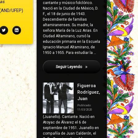
sas
.
cantante y músico folclórico.
Nació en la Ciudad de México, D.
(AND/UFEP)
F., el 18 de junio de 1943.
Descendiente de familias
altamiranenses. Su madre, la
ebook
Twitter
LinkedIn
señora María de la Luz Arias. En
Ciudad Altamirano, cursó la
educación primaria en la Escuela
Ignacio Manuel Altamirano, de
1950 a 1955. Para estudiar la …
Seguir Leyendo
Franco Ruiz, Fidel
Figueroa
Rodríguez,
Juan
Publicado:
11/03/2020
(Juanello). Cantante. Nació en
Atoyac de Álvarez el 6 de
septiembre de 1951. Juanello en
compañía de Juan Calderón, el