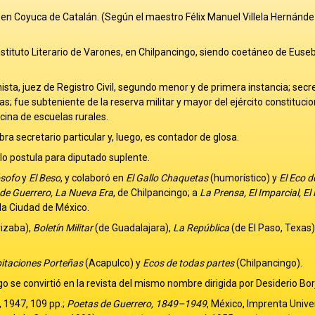
3 en Coyuca de Catalán. (Según el maestro Félix Manuel Villela Hernánde
 Instituto Literario de Varones, en Chilpancingo, siendo coetáneo de Euseb
sta, juez de Registro Civil, segundo menor y de primera instancia; secre
as; fue subteniente de la reserva militar y mayor del ejército constitucio
icina de escuelas rurales.
 secretario particular y, luego, es contador de glosa.
lo postula para diputado suplente.
ósofo
y
El Beso
, y colaboró en
El Gallo Chaquetas
(humorístico) y
El Eco d
 de Guerrero, La Nueva Era
, de Chilpancingo; a
La Prensa, El Imparcial, El 
la Ciudad de México.
izaba),
Boletín Militar
(de Guadalajara),
La República
(de El Paso, Texas)
itaciones Porteñas
(Acapulco) y
Ecos de todas partes
(Chilpancingo).
o se convirtió en la revista del mismo nombre dirigida por Desiderio Bor
, 1947, 109 pp.;
Poetas de Guerrero, 1849–1949
, México, Imprenta Unive