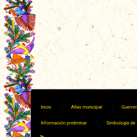
Inicio
Atlas municipal
Guerrero
Información preliminar
Simbología de s