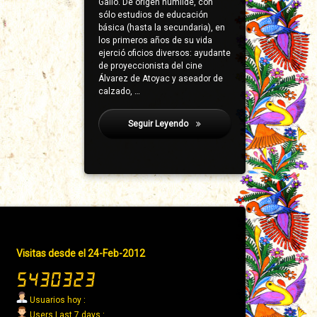
Gallo. De origen humilde, con
sólo estudios de educación
básica (hasta la secundaria), en
los primeros años de su vida
ejerció oficios diversos: ayudante
de proyeccionista del cine
Álvarez de Atoyac y aseador de
calzado, …
Seguir Leyendo
Franco Ruiz, Fidel
Pie
Visitas desde el 24-Feb-2012
de
página
→
Usuarios hoy :
Derecha
Users Last 7 days :