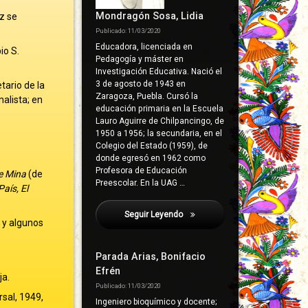
Mondragón Sosa, Lidia
z se
Publicado: 11/03/2020
Educadora, licenciada en
io S.
Pedagogía y máster en
Investigación Educativa. Nació el
3 de agosto de 1943 en
tario de la
Zaragoza, Puebla. Cursó la
nalista; en
educación primaria en la Escuela
Lauro Aguirre de Chilpancingo, de
1950 a 1956; la secundaria, en el
Colegio del Estado (1959), de
donde egresó en 1962 como
Profesora de Educación
e Mina
(de
Preescolar. En la UAG …
País, El
Seguir Leyendo
Franco Ruiz, Fidel
 y algunos
Parada Arias, Bonifacio
Efrén
ja.
Publicado: 11/03/2020
rsal, 1949,
Ingeniero bioquímico y docente;