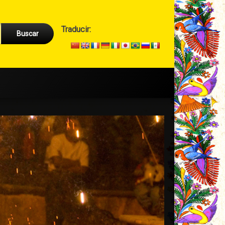
Cabecera
Traducir:
→
Secundario