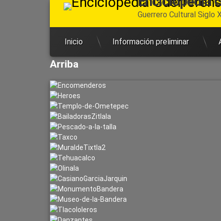
Enciclopedia 
Ir
Guerrero Cultural Siglo X
al
contenido
Inicio
Información preliminar
Arriba