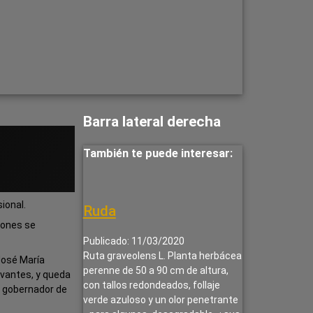
Barra lateral derecha
También te puede interesar:
ional.
Ruda
iones se
Publicado: 11/03/2020
Ruta graveolens L. Planta herbácea
José María
perenne de 50 a 90 cm de altura,
rvantes, y queda
con tallos redondeados, follaje
o gobernador de
verde azuloso y un olor penetrante