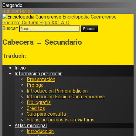
Cargando…
Ir al contenido
Enciclopedia Guerrerense
Guerrero Cultural Siglo XXI, A. C.
Buscar:
Cabecera → Secundario
Traducir:
Inicio
Información preliminar
Presentación
Prólogo
Introducción Primera Edición
Introducción Edición Conmemorativa
Bibliografía
Créditos
Guía para consulta
Siglas, acrónimos y abreviaturas
Atlas municipal
Introducción