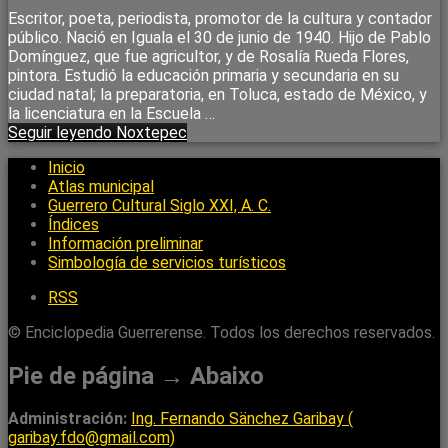
Escritor, poeta, periodista, promotor de la cultura y contador
público. Nació en Iguala el 30 de junio de 1940. Hijo de Pablo
Domínguez, que fue agricultor, y de Rosalía Rueda Flores,
pintora. Estudió la educación primaria y secundaria en su
ciudad natal; la preparatoria, en Toluca, estado de México, y
la licenciatura en la Escuela …
Seguir leyendo
Noxtepec
Inicio
Atlas municipal
Guerrero Cultural Siglo XXI, A. C.
Índices
Información preliminar
Simbología de servicios turísticos
RSS
© Enciclopedia Guerrerense. Todos los derechos reservados.
Pie de página → Abaixo
Administración:
Ing. Fernando Sänchez Garibay (
garibay.fdo@gmail.com)