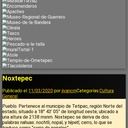
Noxtepec
Publicado el
11/03/2020
por
jivancm
Categorías:
Cultura
General
Pueblo. Pertenece al municipio de Tetipac, región Norte del
estado; situado a 18° 43’ 05” de longitud oeste; ubicado a
una altura de 2138 msnm. Noxtepec se deriva de dos
palabras nahuas:
nochtli
, nopal, y
tépetl
, cerro, lo que se
traduce como “cerro de nopales”.