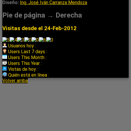
Diseño:
Ing. José Iván Carranza Mendoza
Pie de página → Derecha
Visitas desde el 24-Feb-2012
Usuarios hoy :
Users Last 7 days :
Users This Month :
Users This Year :
Vistas de hoy :
Quién está en línea :
Volver arriba