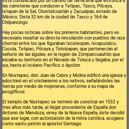
Está comunicado por un camino de terracería que entronca a
las carreteras que conducen a Tetipac, Taxco, Pilcaya,
Ixtapan de la Sal, Chontalcoatlán y Zacualpan, estado de
México. Dista 32 km de la ciudad de Taxco y 164 de
Chilpancingo.
Hay pocas noticias sobre los primeros habitantes, pero es
necesario resaltar su directa vinculación con pueblos de raza
chontal entre los que figuraban Ixcateopan, Ixcapuzalco,
Cocula, Tetipac, Pilcaya y Teloloapan, que pertenecían al
señorío de las águilas, en la región de Zompancuauhtin que
iniciaba su territorio en el Nevado de Toluca y llegaba, por el
sur, hasta el océano Pacífico o Apolzin.
En Noxtepec, don Juan de Cabra y Molina edificó una iglesia y
adoctrinó en el cristianismo a los nativos, señalándoles las
tierras por medio de mojoneras, conforme a su mapa de
jeroglíficos.
El templo de Noxtepec se terminó de construir en 1532 y
tres años más tarde, al llegar procedente de España don
Antonio de Mendoza, virrey de la Nueva España, éste decidió
que ese lugar, con autorización de la mitra católica, acogiera
como santo patrón al apóstol Santiago.