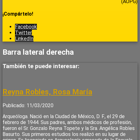
(AOPG)
¡Compártelo!
Facebook
Twitter
LinkedIn
Barra lateral derecha
También te puede interesar:
Reyna Robles, Rosa María
Publicado: 11/03/2020
Arqueóloga. Nació en la Ciudad de México, D. F., el 29 de
febrero de 1944. Sus padres, ambos médicos de profesión,
fueron el Sr. Gonzalo Reyna Topete y la Sra. Angélica Robles
Basurto. Sus primeros estudios los realizó en su lugar de