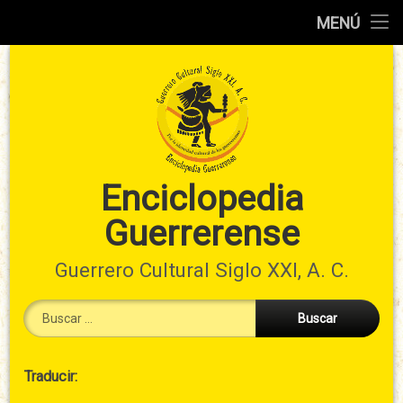
Inicio
MENÚ
Ir
Información
al
preliminar
contenido
Atlas
municipal
Índices
Enciclopedia
Guerrerense
Contacto
Guerrero Cultural Siglo XXI, A. C.
Buscar:
Cabecera
Traducir:
→