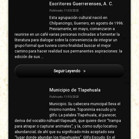
derecha
Escritores Guerrerenses, A. C.
Publicado: 11/03/2020
Esta agrupación cultural nació en
Chilpancingo, Guerrero, en agosto de 1996.
Previamente, en mayo, comenzaron a
reunirse en un café varias personas inclinadas a fomentar la
literatura para dialogar sobre la conveniencia de integrar un
grupo formal que tuviera como finalidad buscar el mejor
camino para hacer realidad sus permanentes aspiraciones: la
edición de sus …
Seguir Leyendo
Neri Canuto, Alejo
Municipio de Tlapehuala
Publicado: 11/03/2020
Municipio. Su cabecera municipal lleva el
mismo nombre. Toponimia escudo y/o
glifo. La palabra Tlapehuala, al parecer,
deriva del vocablo náhuatl tlapeualli, que quiere decir “trampa
para atrapar o capturar animales”, y la, como sufijo locativo
abundancial; de ahí que su significado más aceptado sea
“lugar donde abundan los tlapehuales”. Glifo Escudo. En el