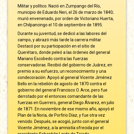
Militar y político. Nació en Zumpango del Río,
municipio de Eduardo Neri, el 26 de marzo de 1840;
murió envenenado, por orden de Victoriano Huerta,
en Chilpancingo el 10 de septiembre de 1895.
Durante su juventud, se dedicó a las labores del
campo, y abrazó más tarde la carrera militar.
Destacó por su participación en el sitio de
Querétaro, donde peleó a las órdenes del general
Mariano Escobedo contra las fuerzas
conservadoras. Recibió del gobierno de Juárez, en
premio a su esfuerzo, un reconocimiento y una
condecoración. Apoyó al general Vicente Jiménez
Bello en la rebelión de agosto de 1870 contra el
gobierno del general Francisco O. Arce, pero fue
derrotado por el entonces comandante de las
fuerzas en Guerrero, general Diego Álvarez, en julio
de 1871. En noviembre de ese mismo año, apoyó el
Plan de la Noria, de Porfirio Díaz, y fue otra vez
vencido. Después, se acogió, junto con el general
Vicente Jiménez, a la amnistía ofrecida por el
presidente Sebastián Lerdo de Tejada.