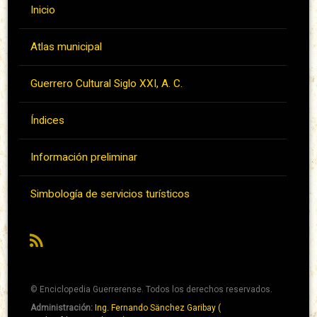
Inicio
Atlas municipal
Guerrero Cultural Siglo XXI, A. C.
Índices
Información preliminar
Simbología de servicios turísticos
RSS
© Enciclopedia Guerrerense. Todos los derechos reservados.
Administración:
Ing. Fernando Sänchez Garibay (
Pie