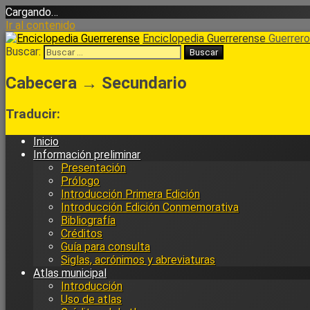
Cargando…
Ir al contenido
Enciclopedia Guerrerense
Guerrero 
Buscar:
Cabecera → Secundario
Traducir:
Inicio
Información preliminar
Presentación
Prólogo
Introducción Primera Edición
Introducción Edición Conmemorativa
Bibliografía
Créditos
Guía para consulta
Siglas, acrónimos y abreviaturas
Atlas municipal
Introducción
Uso de atlas