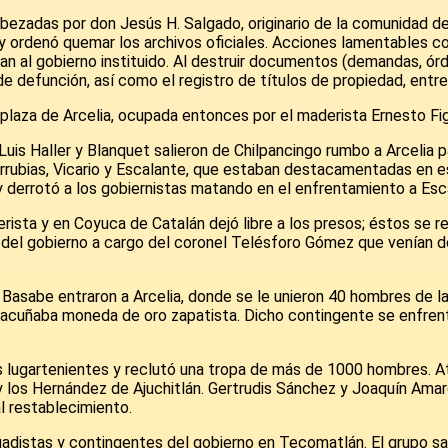
abezadas por don Jesús H. Salgado, originario de la comunidad de
 y ordenó quemar los archivos oficiales. Acciones lamentables c
an al gobierno instituido. Al destruir documentos (demandas, ór
 defunción, así como el registro de títulos de propiedad, entre
laza de Arcelia, ocupada entonces por el maderista Ernesto Figu
is Haller y Blanquet salieron de Chilpancingo rumbo a Arcelia p
rubias, Vicario y Escalante, que estaban destacamentadas en esa
 y derrotó a los gobiernistas matando en el enfrentamiento a Esc
rista y en Coyuca de Catalán dejó libre a los presos; éstos se r
 del gobierno a cargo del coronel Telésforo Gómez que venían d
 Basabe entraron a Arcelia, donde se le unieron 40 hombres de 
 acuñaba moneda de oro zapatista. Dicho contingente se enfrentó 
es lugartenientes y reclutó una tropa de más de 1000 hombres. At
y los Hernández de Ajuchitlán. Gertrudis Sánchez y Joaquín Amaro
 restablecimiento.
gadistas y contingentes del gobierno en Tecomatlán. El grupo sal