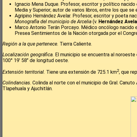
Ignacio Mena Duque. Profesor, escritor y político nacido
Media y Superior; autor de varios libros, entre los que se
Agripino Hernández Avelar. Profesor, escritor y poeta na
Monografía del municipio de Arcelia
(v.
Hernández Avelar
Marco Antonio Terán Porcayo. Médico oncólogo nacido en
Presea Sentimientos de la Nación otorgada por el Congre
Región a la que pertenece.
Tierra Caliente.
Localización geográfica.
El municipio se encuentra al noroeste d
100° 19’ 58’’ de longitud oeste.
2
Extensión territorial.
Tiene una extensión de 725.1 km
, que re
Colindancias.
Colinda al norte con el municipio de Gral. Canuto
Tlapehuala y Ajuchitlán.