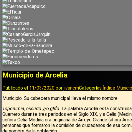
Municipio de Arcelia
Publicado el
11/03/2020
por
jivancm
Categorías:
Índice Municip
Municipio. Su cabecera municipal lleva el mismo nombre.
Toponimia, escudo y/o glifo.
La palabra Arcelia está construida 
Guerrero durante tres periodos en el Siglo XIX, y a Celia (Medin
señora Celia Medina era originaria de Arroyo Grande (ahora Arcel
personas que formaron la comisión de ciudadanos de esa comunid
de nombre de la población.