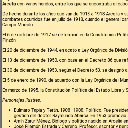
Arcelia con varios heridos, entre los que se encontraba el cabo 
De hecho durante los años que van de 1913 a 1918 Arcelia y su
combates ocurridos fue en julio de 1918, cuando el general car
Campo Morado.
El 6 de octubre de 1917 se determinó en la Constitución Políti
Pinzón.
El 20 de diciembre de 1944, en acato a Ley Orgánica de División 
El 13 de diciembre de 1950, con base en el Decreto 86 que refo
El 30 de diciembre de 1953, según el Decreto 53, se designó a 
El 5 de enero de 1990, de acuerdo con la Ley Orgánica del Muni
En marzo de 1995, la Constitución Política del Estado Libre y 
Personajes ilustres.
Bulmaro Tapia y Terán, 1908–1988. Político. Fue presiden
gestión del doctor Raymundo Abarca. En 1953 promovió la
Amín Zarur Ménez. Biólogo y político nacido en Arcelia en
José Filemón Estrada y Carreño. Profesor, escritor y per