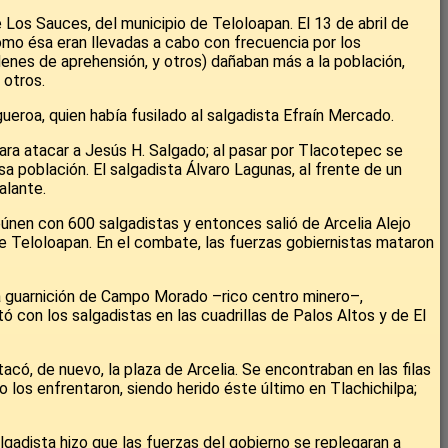
 Los Sauces, del municipio de Teloloapan. El 13 de abril de
omo ésa eran llevadas a cabo con frecuencia por los
denes de aprehensión, y otros) dañaban más a la población,
 otros.
eroa, quien había fusilado al salgadista Efraín Mercado.
ara atacar a Jesús H. Salgado; al pasar por Tlacotepec se
 población. El salgadista Álvaro Lagunas, al frente de un
alante.
eúnen con 600 salgadistas y entonces salió de Arcelia Alejo
e Teloloapan. En el combate, las fuerzas gobiernistas mataron
la guarnición de Campo Morado –rico centro minero–,
con los salgadistas en las cuadrillas de Palos Altos y de El
acó, de nuevo, la plaza de Arcelia. Se encontraban en las filas
 los enfrentaron, siendo herido éste último en Tlachichilpa;
gadista hizo que las fuerzas del gobierno se replegaran a