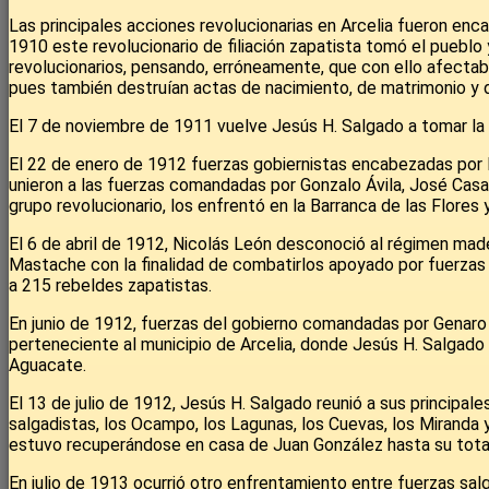
Las principales acciones revolucionarias en Arcelia fueron enc
1910 este revolucionario de filiación zapatista tomó el pueblo
revolucionarios, pensando, erróneamente, que con ello afectab
pues también destruían actas de nacimiento, de matrimonio y de
El 7 de noviembre de 1911 vuelve Jesús H. Salgado a tomar la p
El 22 de enero de 1912 fuerzas gobiernistas encabezadas por Lu
unieron a las fuerzas comandadas por Gonzalo Ávila, José Casar
grupo revolucionario, los enfrentó en la Barranca de las Flores
El 6 de abril de 1912, Nicolás León desconoció al régimen made
Mastache con la finalidad de combatirlos apoyado por fuerzas
a 215 rebeldes zapatistas.
En junio de 1912, fuerzas del gobierno comandadas por Genaro
perteneciente al municipio de Arcelia, donde Jesús H. Salgado
Aguacate.
El 13 de julio de 1912, Jesús H. Salgado reunió a sus principal
salgadistas, los Ocampo, los Lagunas, los Cuevas, los Miranda 
estuvo recuperándose en casa de Juan González hasta su total
En julio de 1913 ocurrió otro enfrentamiento entre fuerzas sal