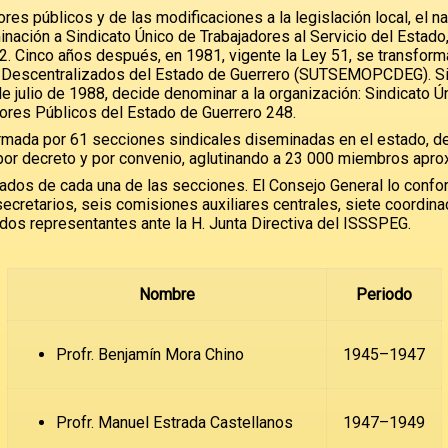
s públicos y de las modificaciones a la legislación local, el n
ación a Sindicato Único de Trabajadores al Servicio del Estado
. Cinco años después, en 1981, vigente la Ley 51, se transforma
 Descentralizados del Estado de Guerrero (SUTSEMOPCDEG). Sie
de julio de 1988, decide denominar a la organización: Sindicato 
ores Públicos del Estado de Guerrero 248.
ormada por 61 secciones sindicales diseminadas en el estado, de
 por decreto y por convenio, aglutinando a 23 000 miembros apr
dos de cada una de las secciones. El Consejo General lo confor
secretarios, seis comisiones auxiliares centrales, siete coordin
y dos representantes ante la H. Junta Directiva del ISSSPEG.
Nombre
Periodo
Profr. Benjamín Mora Chino
1945–1947
Profr. Manuel Estrada Castellanos
1947–1949