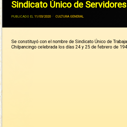
lateral
Sindicato Único de Servidore
derecha
POR
JIVANCM
PUBLICADO EL
11/03/2020
CATEGORÍAS:
CULTURA GENERAL
Se constituyó con el nombre de Sindicato Único de Trabaj
Chilpancingo celebrada los días 24 y 25 de febrero de 19