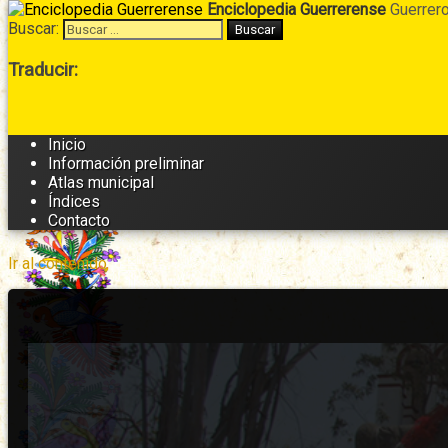
Enciclopedia Guerrerense
Guerrero
Buscar:
Cabecera
Traducir:
→
Secundario
Inicio
Información preliminar
Atlas municipal
Índices
Contacto
Ir al contenido
Arriba