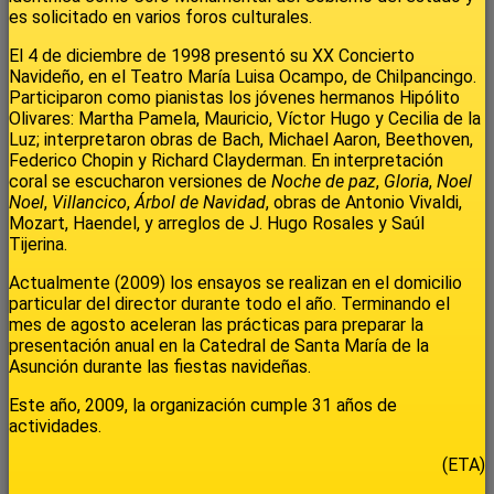
es solicitado en varios foros culturales.
El 4 de diciembre de 1998 presentó su XX Concierto
Navideño, en el Teatro María Luisa Ocampo, de Chilpancingo.
Participaron como pianistas los jóvenes hermanos Hipólito
Olivares: Martha Pamela, Mauricio, Víctor Hugo y Cecilia de la
Luz; interpretaron obras de Bach, Michael Aaron, Beethoven,
Federico Chopin y Richard Clayderman. En interpretación
coral se escucharon versiones de
Noche de paz
,
Gloria
,
Noel
Noel
,
Villancico
,
Árbol de Navidad
, obras de Antonio Vivaldi,
Mozart, Haendel, y arreglos de J. Hugo Rosales y Saúl
Tijerina.
Actualmente (2009) los ensayos se realizan en el domicilio
particular del director durante todo el año. Terminando el
mes de agosto aceleran las prácticas para preparar la
presentación anual en la Catedral de Santa María de la
Asunción durante las fiestas navideñas.
Este año, 2009, la organización cumple 31 años de
actividades.
(ETA)