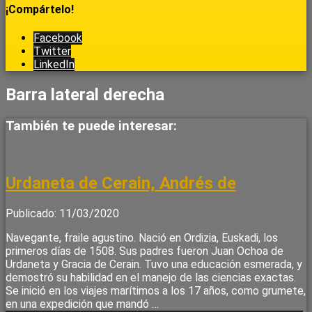
¡Compártelo!
Facebook
Twitter
LinkedIn
Barra lateral derecha
También te puede interesar:
Urdaneta de Cerain, Andrés de
Publicado: 11/03/2020
Navegante, fraile agustino. Nació en Ordizia, Euskadi, los
primeros días de 1508. Sus padres fueron Juan Ochoa de
Urdaneta y Gracia de Cerain. Tuvo una educación esmerada, y
demostró su habilidad en el manejo de las ciencias exactas.
Se inició en los viajes marítimos a los 17 años, como grumete,
en una expedición que mandó …