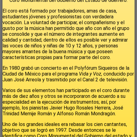
Coro Monumental del Gobierno del Estado de Guerrero.
El coro está formado por trabajadores, amas de casa,
estudiantes jóvenes y profesionistas con verdadera
vocación. La voluntad de participar, el compañerismo y el
gusto por la música han permitido que año con año el grupo
se consolide y que el número de integrantes aumente en
calidad y cantidad; dentro de ellos es posible ver y admirar
las voces de niños y niñas de 10 y 12 años, y personas
mayores amantes de la buena música y que poseen
características propias para formar parte del coro.
En 1980 grabó un concierto en el Polyfórum Siqueiros de la
Ciudad de México para el programa
Vida y Voz,
conducido por
Juan José Arreola y trasmitido por el Canal 2 de televisión.
Varios de sus elementos han participado en el coro durante
más de diez años y otros se incorporaron de acuerdo a su
especialidad en la ejecución de instrumentos; así, por
ejemplo, los pianistas Javier Hugo Rosales Herrera, José
Trinidad Memije Román y Alfonso Román Mondragón.
Uno de los grandes ideales era rebasar los cien cantantes,
objetivo que se logró en 1997. Desde entonces se le
identifica como Coro Monumental del Gobierno del estado y