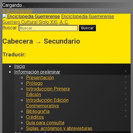
Cargando…
Ir al contenido
Enciclopedia Guerrerense
Guerrero Cultural Siglo XXI, A. C.
Buscar:
Cabecera → Secundario
Traducir:
Inicio
Información preliminar
Presentación
Prólogo
Introducción Primera
Edición
Introducción Edición
Conmemorativa
Bibliografía
Créditos
Guía para consulta
Siglas, acrónimos y abreviaturas