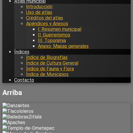
Atlas municipal
Introducción
Uso de atlas
Créditos del atlas
Apéndices y Anexos
I. Resumen municipal
II. Guerrerismos
III. Toponimia
Anexo: Mapas generales
Índices
Índice de Biografías
Índice de Cultura General
Índice de Fauna y Flora
Índice de Municipios
Contacto
Arriba