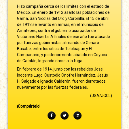
Hizo campaña cerca de los límites con el estado de
México. En enero de 1912 asaltó las poblaciones de
Gama, San Nicolás del Oro y Coronilla. El 15 de abril
de 1913 se levantó en armas, en el municipio de
Amatepec, contra el gobierno usurpador de
Victoriano Huerta. A finales de ese año fue atacado
por fuerzas gobiernistas al mando de Genaro
Basabe, entre los sitios de Teloloapan y El
Campanario, y posteriormente abatido en Coyuca
de Catalán, logrando darse a la fuga.
En febrero de 1914, junto con los rebeldes José
Inocente Lugo, Custodio Onofre Hernández, Jesús
H. Salgado e Ignacio Calderón, fueron derrotados
nuevamente por las fuerzas federales.
(JSA/JGCL)
¡Compártelo!
Facebook
Twitter
LinkedIn