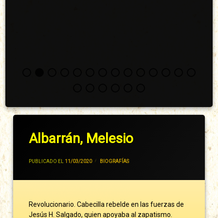
Albarrán, Melesio
POR
JIVANCM
PUBLICADO EL
11/03/2020
CATEGORÍAS:
BIOGRAFÍAS
Revolucionario. Cabecilla rebelde en las fuerzas de
Jesús H. Salgado, quien apoyaba al zapatismo.