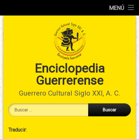
Inicio
MENÚ
Ir
Información
al
preliminar
contenido
Atlas
municipal
Índices
Enciclopedia
Guerrerense
Contacto
Guerrero Cultural Siglo XXI, A. C.
Buscar:
Cabecera
Traducir:
→