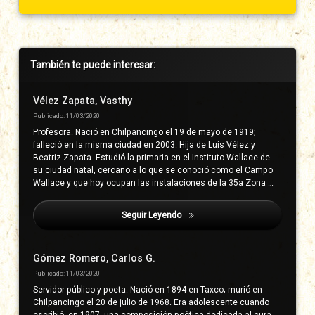
Barra
También te puede interesar:
lateral
derecha
Vélez Zapata, Vasthy
Publicado: 11/03/2020
Profesora. Nació en Chilpancingo el 19 de mayo de 1919;
falleció en la misma ciudad en 2003. Hija de Luis Vélez y
Beatriz Zapata. Estudió la primaria en el Instituto Wallace de
su ciudad natal, cercano a lo que se conoció como el Campo
Wallace y que hoy ocupan las instalaciones de la 35a Zona …
Seguir Leyendo
Albarrán, Melesio
Gómez Romero, Carlos G.
Publicado: 11/03/2020
Servidor público y poeta. Nació en 1894 en Taxco; murió en
Chilpancingo el 20 de julio de 1968. Era adolescente cuando
escribió, en 1907, una composición poética dedicada al cura