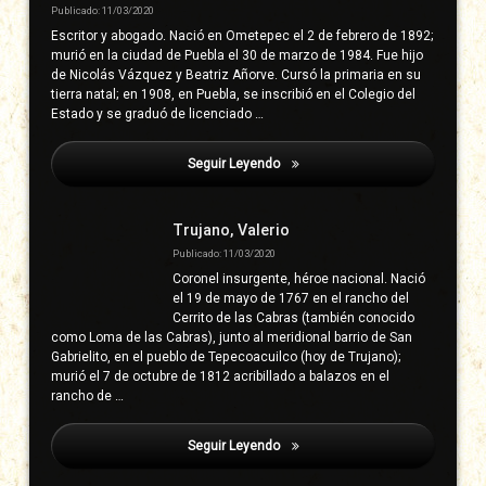
Publicado: 11/03/2020
Escritor y abogado. Nació en Ometepec el 2 de febrero de 1892;
murió en la ciudad de Puebla el 30 de marzo de 1984. Fue hijo
de Nicolás Vázquez y Beatriz Añorve. Cursó la primaria en su
tierra natal; en 1908, en Puebla, se inscribió en el Colegio del
Estado y se graduó de licenciado …
Seguir Leyendo
China Poblana, La
Trujano, Valerio
Publicado: 11/03/2020
Coronel insurgente, héroe nacional. Nació
el 19 de mayo de 1767 en el rancho del
Cerrito de las Cabras (también conocido
como Loma de las Cabras), junto al meridional barrio de San
Gabrielito, en el pueblo de Tepecoacuilco (hoy de Trujano);
murió el 7 de octubre de 1812 acribillado a balazos en el
rancho de …
Seguir Leyendo
China Poblana, La