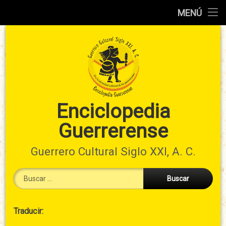
Inicio
MENÚ
Ir
Información
al
preliminar
contenido
Atlas
municipal
Índices
Enciclopedia
Guerrerense
Contacto
Guerrero Cultural Siglo XXI, A. C.
Buscar:
Cabecera
Traducir:
→