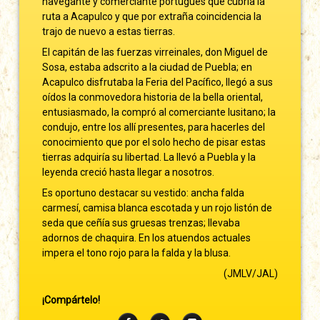
navegante y comerciante portugués que cubría la
ruta a Acapulco y que por extraña coincidencia la
trajo de nuevo a estas tierras.
El capitán de las fuerzas virreinales, don Miguel de
Sosa, estaba adscrito a la ciudad de Puebla; en
Acapulco disfrutaba la Feria del Pacífico, llegó a sus
oídos la conmovedora historia de la bella oriental,
entusiasmado, la compró al comerciante lusitano; la
condujo, entre los allí presentes, para hacerles del
conocimiento que por el solo hecho de pisar estas
tierras adquiría su libertad. La llevó a Puebla y la
leyenda creció hasta llegar a nosotros.
Es oportuno destacar su vestido: ancha falda
carmesí, camisa blanca escotada y un rojo listón de
seda que ceñía sus gruesas trenzas; llevaba
adornos de chaquira. En los atuendos actuales
impera el tono rojo para la falda y la blusa.
(JMLV/JAL)
¡Compártelo!