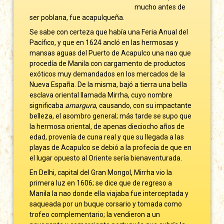
mucho antes de
ser poblana, fue acapulqueña.
Se sabe con certeza que había una Feria Anual del
Pacífico, y que en 1624 ancló en las hermosas y
mansas aguas del Puerto de Acapulco una nao que
procedía de Manila con cargamento de productos
exóticos muy demandados en los mercados de la
Nueva España. De la misma, bajó a tierra una bella
esclava oriental llamada Mirrha, cuyo nombre
significaba
amargura
, causando, con su impactante
belleza, el asombro general; más tarde se supo que
la hermosa oriental, de apenas dieciocho años de
edad, provenía de cuna real y que su llegada a las
playas de Acapulco se debió a la profecía de que en
el lugar opuesto al Oriente sería bienaventurada.
En Delhi, capital del Gran Mongol, Mirrha vio la
primera luz en 1606; se dice que de regreso a
Manila la nao donde ella viajaba fue interceptada y
saqueada por un buque corsario y tomada como
trofeo complementario; la vendieron a un