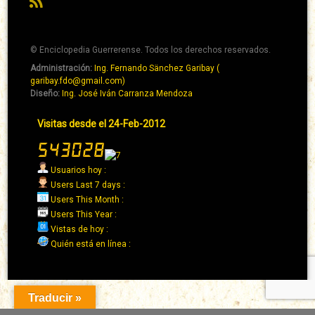
RSS
© Enciclopedia Guerrerense. Todos los derechos reservados.
Administración:
Ing. Fernando Sänchez Garibay (
Pie
garibay.fdo@gmail.com)
de
Diseño:
Ing. José Iván Carranza Mendoza
página
Pie
Visitas desde el 24-Feb-2012
→
de
Abaixo
página
→
Usuarios hoy :
Derecha
Users Last 7 days :
Users This Month :
Users This Year :
Vistas de hoy :
Quién está en línea :
Traducir »