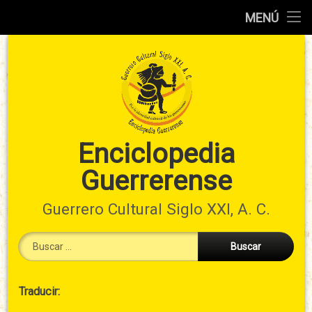
Inicio
MENÚ
Ir
Información
al
preliminar
contenido
Atlas
municipal
Índices
Enciclopedia
Guerrerense
Contacto
Guerrero Cultural Siglo XXI, A. C.
Buscar:
Cabecera
Traducir:
→