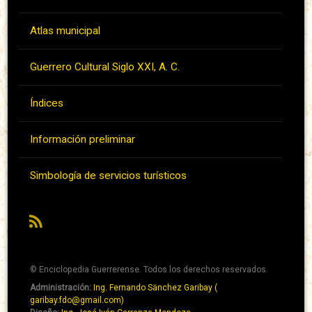
Atlas municipal
Guerrero Cultural Siglo XXI, A. C.
Índices
Información preliminar
Simbología de servicios turísticos
RSS
© Enciclopedia Guerrerense. Todos los derechos reservados.
Administración:
Ing. Fernando Sänchez Garibay (
Pie
garibay.fdo@gmail.com)
de