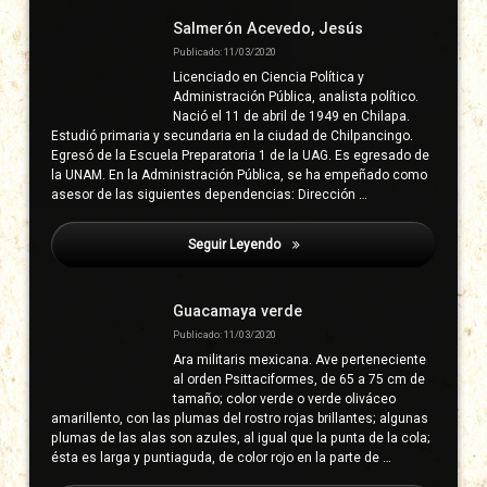
derecha
Salmerón Acevedo, Jesús
Publicado: 11/03/2020
Licenciado en Ciencia Política y
Administración Pública, analista político.
Nació el 11 de abril de 1949 en Chilapa.
Estudió primaria y secundaria en la ciudad de Chilpancingo.
Egresó de la Escuela Preparatoria 1 de la UAG. Es egresado de
la UNAM. En la Administración Pública, se ha empeñado como
asesor de las siguientes dependencias: Dirección …
Seguir Leyendo
Gonzaga Vieyra, Luis
Guacamaya verde
Publicado: 11/03/2020
Ara militaris mexicana. Ave perteneciente
al orden Psittaciformes, de 65 a 75 cm de
tamaño; color verde o verde oliváceo
amarillento, con las plumas del rostro rojas brillantes; algunas
plumas de las alas son azules, al igual que la punta de la cola;
ésta es larga y puntiaguda, de color rojo en la parte de …