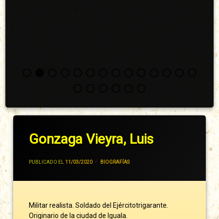
Gonzaga Vieyra, Luis
POR
JIVANCM
PUBLICADO EL
11/03/2020
CATEGORÍAS:
BIOGRAFÍAS
Militar realista. Soldado del Ejércitotrigarante.
Originario de la ciudad de Iguala.