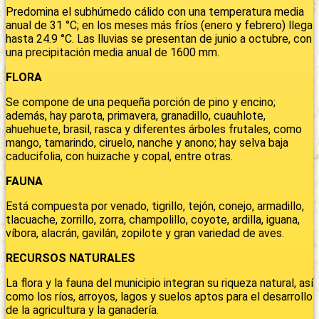
Predomina el subhúmedo cálido con una temperatura media
anual de 31 °C; en los meses más fríos (enero y febrero) llega
hasta 24.9 °C. Las lluvias se presentan de junio a octubre, con
una precipitación media anual de 1600 mm.
FLORA
Se compone de una pequeña porción de pino y encino;
además, hay parota, primavera, granadillo, cuauhlote,
ahuehuete, brasil, rasca y diferentes árboles frutales, como
mango, tamarindo, ciruelo, nanche y anono; hay selva baja
caducifolia, con huizache y copal, entre otras.
FAUNA
Está compuesta por venado, tigrillo, tejón, conejo, armadillo,
tlacuache, zorrillo, zorra, champolillo, coyote, ardilla, iguana,
víbora, alacrán, gavilán, zopilote y gran variedad de aves.
RECURSOS NATURALES
La flora y la fauna del municipio integran su riqueza natural, así
como los ríos, arroyos, lagos y suelos aptos para el desarrollo
de la agricultura y la ganadería.