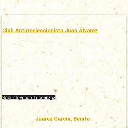
Barra lateral derecha
También te puede interesar:
Club Antirreeleccionista Juan Álvarez
Publicado: 11/03/2020
Fundado en Huitzuco en enero de 1910, a instancias del
ingeniero Octavio Bertrand, emisario personal de Francisco I.
Madero; su cometido era propagar los ideales del
antirreeleccionismo y agitar al pueblo guerrerense. Bertrand
había hecho campaña en diversos sitios, pero sólo obtuvo
respuesta favorable de José Inocente Lugo y Matías
Chávez, en Iguala, y de …
Seguir leyendo
Tecoanapa
Juárez García, Benito
Publicado: 11/03/2020