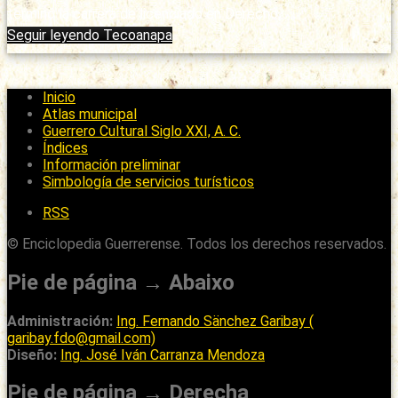
terminó la carrera de licenciado en Derecho, …
Seguir leyendo
Tecoanapa
Inicio
Atlas municipal
Guerrero Cultural Siglo XXI, A. C.
Índices
Información preliminar
Simbología de servicios turísticos
RSS
© Enciclopedia Guerrerense. Todos los derechos reservados.
Pie de página → Abaixo
Administración:
Ing. Fernando Sänchez Garibay (
garibay.fdo@gmail.com)
Diseño:
Ing. José Iván Carranza Mendoza
Pie de página → Derecha