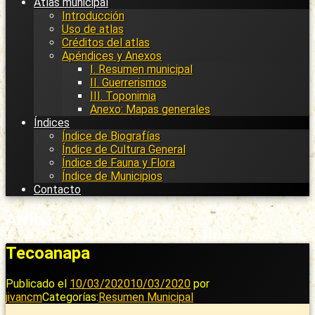
Atlas municipal
Introducción
Uso de atlas
Créditos del atlas
Apéndices y Anexos
I. Resumen municipal
II. Guerrerismos
III. Toponimia
Anexo: Mapas generales
Índices
Índice de Biografías
Índice de Cultura General
Índice de Fauna y Flora
Índice de Municipios
Contacto
Arriba
Tecoanapa
Publicado el
10/03/2020
10/03/2020
por
jivancm
Categorías:
Resumen Municipal