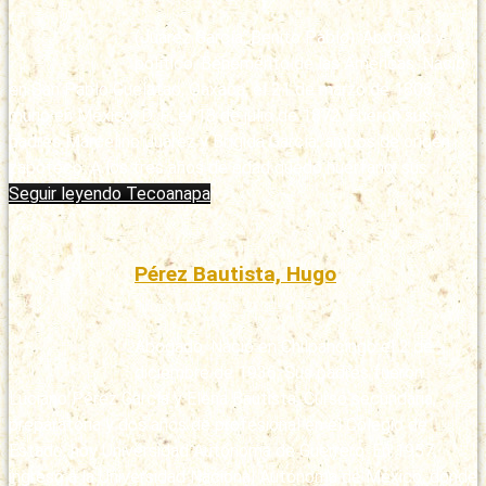
(Juárez García, Benito Pablo). Abogado y
político. Benemérito de las Américas. Nació
en San Pablo Guelatao, Oaxaca, el 21 de marzo de 1806;
murió en México, D. F., el 18 de julio de 1872. Fueron sus
padres Marcelino Juárez y Brígida García, ambos de origen
zapoteco. A los tres años de edad quedó huérfano; sus …
Seguir leyendo
Tecoanapa
Pérez Bautista, Hugo
Publicado: 11/03/2020
Abogado. Nació en Chilpancingo el 2 de
diciembre de 1936. Sus padres fueron
Luciano Pérez García y Elena Bautista. Cursó secundaria,
preparatoria y dos años de profesional en el Colegio de
Estado, hoy Universidad Autónoma de Guerrero. En 1957,
ingresó a la Universidad Nacional Autónoma de México, donde