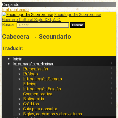
Cargando…
Ir al contenido
Enciclopedia Guerrerense
Guerrero Cultural Siglo XXI, A. C.
Buscar:
Cabecera → Secundario
Traducir:
Inicio
Información preliminar
Presentación
Prólogo
Introducción Primera
Edición
Introducción Edición
Conmemorativa
Bibliografía
Créditos
Guía para consulta
Siglas, acrónimos y abreviaturas