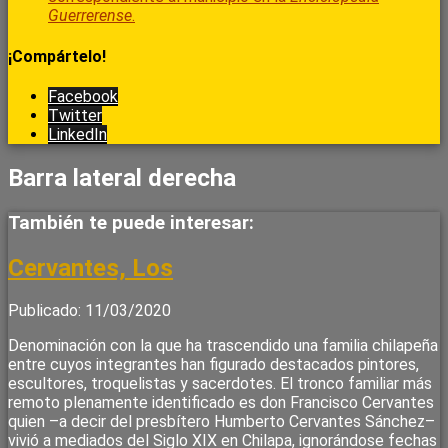
Guerrerense
.
¡Compártelo!
Facebook
Twitter
LinkedIn
Barra lateral derecha
También te puede interesar:
Cervantes, Los
Publicado: 11/03/2020
Denominación con la que ha trascendido una familia chilapeña
entre cuyos integrantes han figurado destacados pintores,
escultores, troquelistas y sacerdotes. El tronco familiar más
remoto plenamente identificado es don Francisco Cervantes
quien –a decir del presbítero Humberto Cervantes Sánchez–
vivió a mediados del Siglo XIX en Chilapa, ignorándose fechas