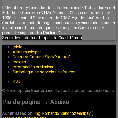
Líder obrero y fundador de la Federación de Trabajadores del
Estado de Guerrero (CTM). Nació en Chilapa en octubre de
1906; falleció el 9 de marzo de 1957. Hijo de José Aristeo
Córdoba, abogado de origen michoacano y vinculado al primer
levantamiento armado que se produjo en Guerrero en el
presente siglo contra Porfirio Díaz, …
Seguir leyendo
Ixcateopan de Cuauhtémoc
Inicio
Atlas municipal
Guerrero Cultural Siglo XXI, A. C.
Índices
Información preliminar
Simbología de servicios turísticos
RSS
© Enciclopedia Guerrerense. Todos los derechos reservados.
Pie de página → Abaixo
Administración:
Ing. Fernando Sänchez Garibay (