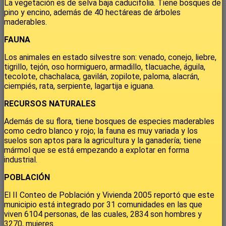
La vegetación es de selva baja caducifolia. Tiene bosques de
pino y encino, además de 40 hectáreas de árboles
maderables.
FAUNA
Los animales en estado silvestre son: venado, conejo, liebre,
tigrillo, tejón, oso hormiguero, armadillo, tlacuache, águila,
tecolote, chachalaca, gavilán, zopilote, paloma, alacrán,
ciempiés, rata, serpiente, lagartija e iguana.
RECURSOS NATURALES
Además de su flora, tiene bosques de especies maderables
como cedro blanco y rojo; la fauna es muy variada y los
suelos son aptos para la agricultura y la ganadería; tiene
mármol que se está empezando a explotar en forma
industrial.
POBLACIÓN
El II Conteo de Población y Vivienda 2005 reportó que este
municipio está integrado por 31 comunidades en las que
viven 6104 personas, de las cuales, 2834 son hombres y
3270, mujeres.