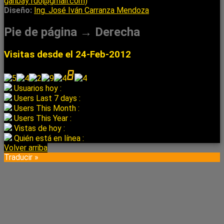
garibay.fdo@gmail.com)
Diseño:
Ing. José Iván Carranza Mendoza
Pie de página → Derecha
Visitas desde el 24-Feb-2012
Usuarios hoy :
Users Last 7 days :
Users This Month :
Users This Year :
Vistas de hoy :
Quién está en línea :
Volver arriba
Traducir »