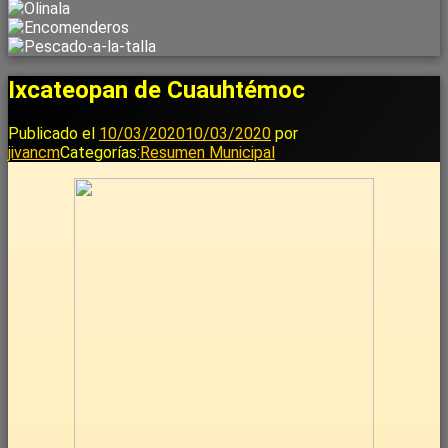
Ixcateopan de Cuauhtémoc
Publicado el
10/03/2020
10/03/2020
por
jivancm
Categorías:
Resumen Municipal