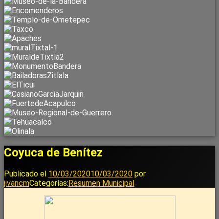
Coyuca de Benítez
Publicado el
10/03/2020
10/03/2020
por
jivancm
Categorías:
Resumen Municipal