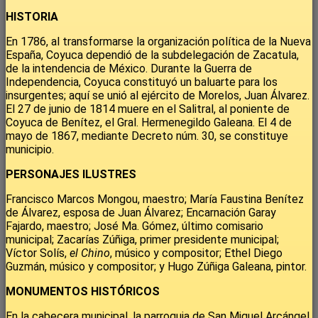
HISTORIA
En 1786, al transformarse la organización política de la Nueva
España, Coyuca dependió de la subdelegación de Zacatula,
de la intendencia de México. Durante la Guerra de
Independencia, Coyuca constituyó un baluarte para los
insurgentes; aquí se unió al ejército de Morelos, Juan Álvarez.
El 27 de junio de 1814 muere en el Salitral, al poniente de
Coyuca de Benítez, el Gral. Hermenegildo Galeana. El 4 de
mayo de 1867, mediante Decreto núm. 30, se constituye
municipio.
PERSONAJES ILUSTRES
Francisco Marcos Mongou, maestro; María Faustina Benítez
de Álvarez, esposa de Juan Álvarez; Encarnación Garay
Fajardo, maestro; José Ma. Gómez, último comisario
municipal; Zacarías Zúñiga, primer presidente municipal;
Víctor Solís,
el Chino
, músico y compositor; Ethel Diego
Guzmán, músico y compositor; y Hugo Zúñiga Galeana, pintor.
MONUMENTOS HISTÓRICOS
En la cabecera municipal, la parroquia de San Miguel Arcángel,