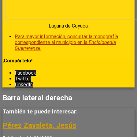
Laguna de Coyuca.
Para mayor información, consultar la monografía
correspondiente al municipio en la
Enciclopedia
Guerrerense
.
¡Compártelo!
Facebook
Twitter
LinkedIn
Barra lateral derecha
También te puede interesar:
Pérez Zavaleta, Jesús