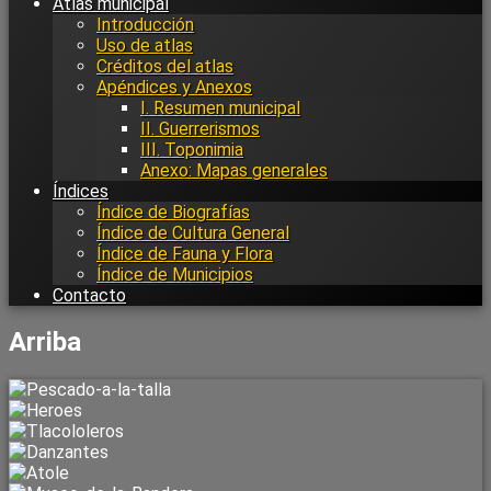
Atlas municipal
Introducción
Uso de atlas
Créditos del atlas
Apéndices y Anexos
I. Resumen municipal
II. Guerrerismos
III. Toponimia
Anexo: Mapas generales
Índices
Índice de Biografías
Índice de Cultura General
Índice de Fauna y Flora
Índice de Municipios
Contacto
Arriba