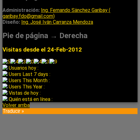
Administración:
Ing. Fernando Sänchez Garibay (
garibay.fdo@gmail.com)
Diseño:
Ing. José Iván Carranza Mendoza
Pie de página → Derecha
Visitas desde el 24-Feb-2012
Usuarios hoy :
Users Last 7 days :
Users This Month :
Users This Year :
Vistas de hoy :
Quién está en línea :
Volver arriba
Traducir »