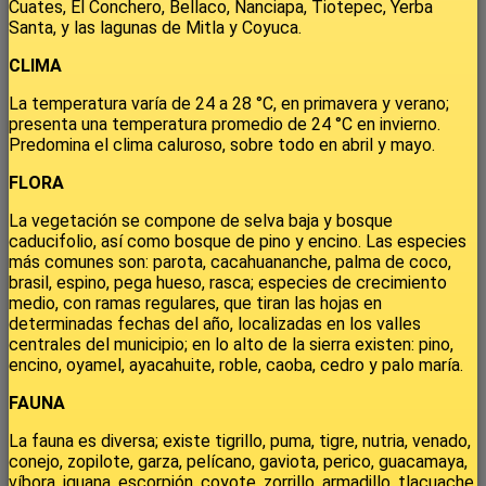
Cuates, El Conchero, Bellaco, Nanciapa, Tiotepec, Yerba
Santa, y las lagunas de Mitla y Coyuca.
CLIMA
La temperatura varía de 24 a 28 °C, en primavera y verano;
presenta una temperatura promedio de 24 °C en invierno.
Predomina el clima caluroso, sobre todo en abril y mayo.
FLORA
La vegetación se compone de selva baja y bosque
caducifolio, así como bosque de pino y encino. Las especies
más comunes son: parota, cacahuananche, palma de coco,
brasil, espino, pega hueso, rasca; especies de crecimiento
medio, con ramas regulares, que tiran las hojas en
determinadas fechas del año, localizadas en los valles
centrales del municipio; en lo alto de la sierra existen: pino,
encino, oyamel, ayacahuite, roble, caoba, cedro y palo maría.
FAUNA
La fauna es diversa; existe tigrillo, puma, tigre, nutria, venado,
conejo, zopilote, garza, pelícano, gaviota, perico, guacamaya,
víbora, iguana, escorpión, coyote, zorrillo, armadillo, tlacuache,