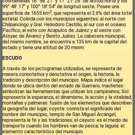
coordenadas 16° 58’ 27’’ y 17° 27’ 26’’ de latitud norte y los
99° 48’ 17’’ y 100° 18’ 54’’ de longitud oeste. Posee una
2
superficie de 1655 km
, que representa el 2.6% del área total
estatal. Colinda con los municipios siguientes: al norte con
Chilpancingo y Gral. Heliodoro Castillo, al sur con el océano
Pacífico, al este con Acapulco de Juárez y al oeste con
Atoyac de Álvarez y Benito Juárez. La cabecera municipal,
del mismo nombre, se encuentra a 135 km de la capital del
estado y tiene una altitud de 20 msnm.
ESCUDO
A través de los pictogramas utilizados, se representa de
manera connotativa y denotativa el origen, la historia, la
tradición y descripción del municipio. Mapa: indica el lugar
donde se ubica dentro del estado de Guerrero; machetes:
simbolizan las herramientas que utilizan los campesinos; Sol:
representa la esperanza, el dinamismo, la acción y la vitalidad;
montañas y palmeras: fusión de los elementos que describen
la geografía del lugar; coyote: connota el significado del
nombre del municipio; templo de San Miguel Arcángel,
representa la fe y las tradiciones; el cayuco: es el medio de
transporte cuando los hombres van de pesca; la laguna: el
elemento característico del municipio.