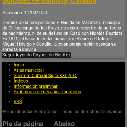
González de Bautista, Catalina
Publicado: 11/03/2020
Heroína de la Independencia. Nacida en Mazatlán, municipio
de Chilpancingo de los Bravo; no existe registro de su fecha
de nacimiento, ni de su defunción. Casó con Nicolás Bautista.
En 1810, al llamado de las armas por el cura de Dolores,
Miguel Hidalgo y Costilla, la joven pareja recién casada se
apresta a servir a …
Seguir leyendo
Coyuca de Benítez
Inicio
Atlas municipal
Guerrero Cultural Siglo XXI, A. C.
Índices
Información preliminar
Simbología de servicios turísticos
RSS
© Enciclopedia Guerrerense. Todos los derechos reservados.
Pie de página → Abaixo