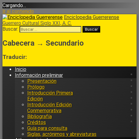
Cargando…
Ir al contenido
Enciclopedia Guerrerense
Guerrero Cultural Siglo XXI, A. C.
Buscar:
Cabecera → Secundario
Traducir:
Inicio
Información preliminar
Presentación
Prólogo
Introducción Primera
Edición
Introducción Edición
Conmemorativa
Bibliografía
Créditos
Guía para consulta
Siglas, acrónimos y abreviaturas