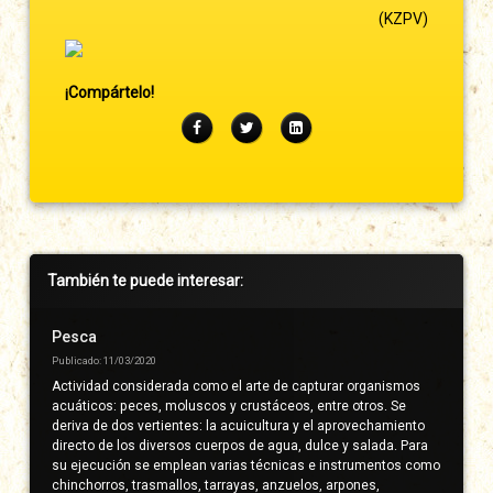
(KZPV)
¡Compártelo!
Facebook
Twitter
LinkedIn
Barra
También te puede interesar:
lateral
derecha
Pesca
Publicado: 11/03/2020
Actividad considerada como el arte de capturar organismos
acuáticos: peces, moluscos y crustáceos, entre otros. Se
deriva de dos vertientes: la acuicultura y el aprovechamiento
directo de los diversos cuerpos de agua, dulce y salada. Para
su ejecución se emplean varias técnicas e instrumentos como
chinchorros, trasmallos, tarrayas, anzuelos, arpones,