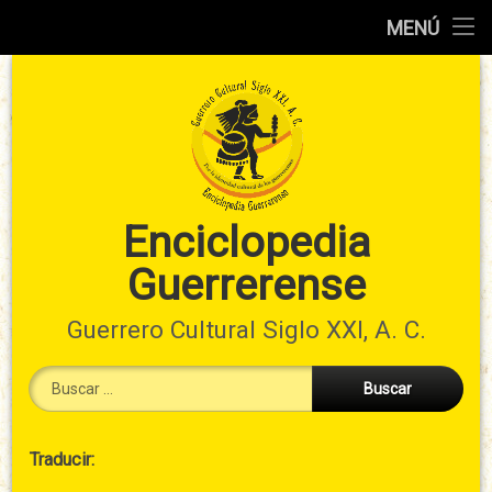
Inicio
MENÚ
Ir
Información
al
preliminar
contenido
Atlas
municipal
Índices
Enciclopedia
Guerrerense
Contacto
Guerrero Cultural Siglo XXI, A. C.
Buscar:
Cabecera
Traducir:
→