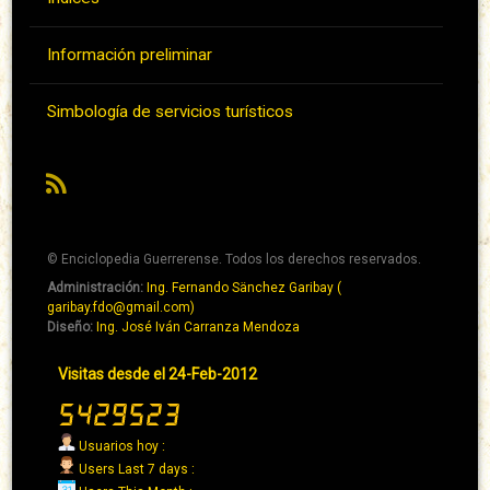
Información preliminar
Simbología de servicios turísticos
RSS
© Enciclopedia Guerrerense. Todos los derechos reservados.
Administración:
Ing. Fernando Sänchez Garibay (
Pie
garibay.fdo@gmail.com)
de
Diseño:
Ing. José Iván Carranza Mendoza
página
Pie
Visitas desde el 24-Feb-2012
→
de
Abaixo
página
→
Usuarios hoy :
Derecha
Users Last 7 days :