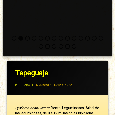
Tepeguaje
POR
JIVANCM
PUBLICADO EL
11/03/2020
CATEGORÍAS:
FLORA Y FAUNA
Lysiloma acapulcense
Benth. Leguminosas. Árbol de
las leguminosas, de 8 a 12 m; las hojas bipinadas,