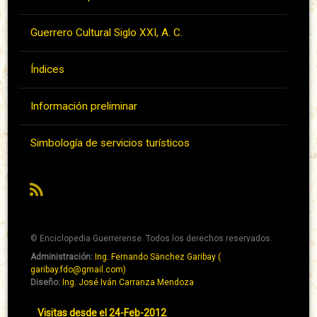
Guerrero Cultural Siglo XXI, A. C.
Índices
Información preliminar
Simbología de servicios turísticos
RSS
© Enciclopedia Guerrerense. Todos los derechos reservados.
Administración:
Ing. Fernando Sänchez Garibay (
Pie
garibay.fdo@gmail.com)
de
Diseño:
Ing. José Iván Carranza Mendoza
página
Pie
Visitas desde el 24-Feb-2012