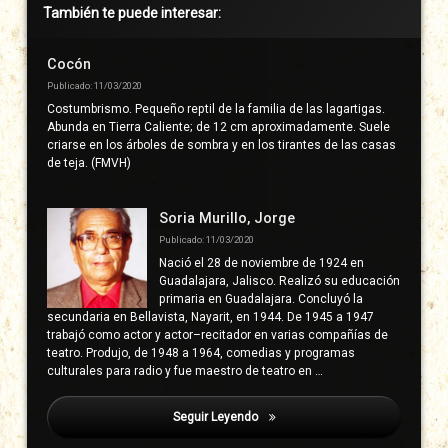
Barra
También te puede interesar:
lateral
derecha
Cocón
Publicado: 11/03/2020
Costumbrismo. Pequeño reptil de la familia de las lagartigas.
Abunda en Tierra Caliente; de 12 cm aproximadamente. Suele
criarse en los árboles de sombra y en los tirantes de las casas
de teja. (FMVH)
Soria Murillo, Jorge
Publicado: 11/03/2020
Nació el 28 de noviembre de 1924 en
Guadalajara, Jalisco. Realizó su educación
primaria en Guadalajara. Concluyó la
secundaria en Bellavista, Nayarit, en 1944. De 1945 a 1947
trabajó como actor y actor–recitador en varias compañías de
teatro. Produjo, de 1948 a 1964, comedias y programas
culturales para radio y fue maestro de teatro en …
Seguir Leyendo
Chachalaca