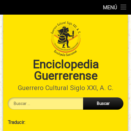
Inicio
MENÚ
Ir
Información
al
preliminar
contenido
Atlas
municipal
Índices
Enciclopedia
Guerrerense
Contacto
Guerrero Cultural Siglo XXI, A. C.
Buscar:
Cabecera
Traducir:
→