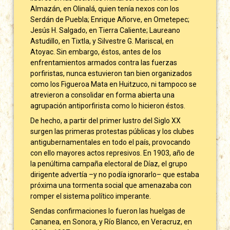
Almazán, en Olinalá, quien tenía nexos con los
Serdán de Puebla; Enrique Añorve, en Ometepec;
Jesús H. Salgado, en Tierra Caliente; Laureano
Astudillo, en Tixtla, y Silvestre G. Mariscal, en
Atoyac. Sin embargo, éstos, antes de los
enfrentamientos armados contra las fuerzas
porfiristas, nunca estuvieron tan bien organizados
como los Figueroa Mata en Huitzuco, ni tampoco se
atrevieron a consolidar en forma abierta una
agrupación antiporfirista como lo hicieron éstos.
De hecho, a partir del primer lustro del Siglo XX
surgen las primeras protestas públicas y los clubes
antigubernamentales en todo el país, provocando
con ello mayores actos represivos. En 1903, año de
la penúltima campaña electoral de Díaz, el grupo
dirigente advertía –y no podía ignorarlo– que estaba
próxima una tormenta social que amenazaba con
romper el sistema político imperante.
Sendas confirmaciones lo fueron las huelgas de
Cananea, en Sonora, y Río Blanco, en Veracruz, en