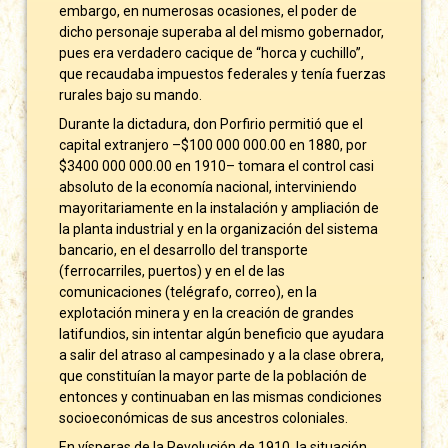
embargo, en numerosas ocasiones, el poder de
dicho personaje superaba al del mismo gobernador,
pues era verdadero cacique de “horca y cuchillo”,
que recaudaba impuestos federales y tenía fuerzas
rurales bajo su mando.
Durante la dictadura, don Porfirio permitió que el
capital extranjero –$100 000 000.00 en 1880, por
$3400 000 000.00 en 1910– tomara el control casi
absoluto de la economía nacional, interviniendo
mayoritariamente en la instalación y ampliación de
la planta industrial y en la organización del sistema
bancario, en el desarrollo del transporte
(ferrocarriles, puertos) y en el de las
comunicaciones (telégrafo, correo), en la
explotación minera y en la creación de grandes
latifundios, sin intentar algún beneficio que ayudara
a salir del atraso al campesinado y a la clase obrera,
que constituían la mayor parte de la población de
entonces y continuaban en las mismas condiciones
socioeconómicas de sus ancestros coloniales.
En vísperas de la Revolución de 1910, la situación