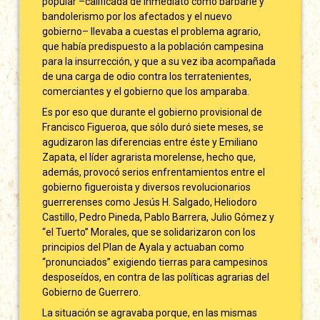
popular –calificada de inmediato como barbarie y
bandolerismo por los afectados y el nuevo
gobierno– llevaba a cuestas el problema agrario,
que había predispuesto a la población campesina
para la insurrección, y que a su vez iba acompañada
de una carga de odio contra los terratenientes,
comerciantes y el gobierno que los amparaba.
Es por eso que durante el gobierno provisional de
Francisco Figueroa, que sólo duró siete meses, se
agudizaron las diferencias entre éste y Emiliano
Zapata, el líder agrarista morelense, hecho que,
además, provocó serios enfrentamientos entre el
gobierno figueroista y diversos revolucionarios
guerrerenses como Jesús H. Salgado, Heliodoro
Castillo, Pedro Pineda, Pablo Barrera, Julio Gómez y
“el Tuerto” Morales, que se solidarizaron con los
principios del Plan de Ayala y actuaban como
“pronunciados” exigiendo tierras para campesinos
desposeídos, en contra de las políticas agrarias del
Gobierno de Guerrero.
La situación se agravaba porque, en las mismas