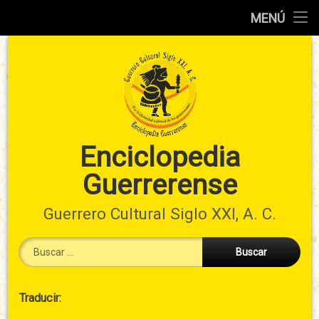
Inicio
MENÚ
Ir
Información
al
preliminar
contenido
Atlas
municipal
Índices
Enciclopedia
Guerrerense
Contacto
Guerrero Cultural Siglo XXI, A. C.
Buscar:
Cabecera
Traducir:
→