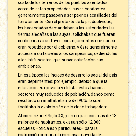
costa de los terrenos de los pueblos asentados
cerca de estas propiedades, cuyos habitantes
generalmente pasaban a ser peones acasillados del
terrateniente. Con el pretexto de la productividad,
los hacendados demandaban a las autoridades las
tierras aledañas a las suyas; solicitaban que fueran
confiscadas a su favor, con argumentos que nunca
eran rebatidos por el gobierno, y éste generalmente
accedía a quitárselas a los campesinos, cediéndolas
a los latifundistas, que nunca satisfacían sus
ambiciones.
En esa época los índices de desarrollo social del país
eran deprimentes; por ejemplo, debido a que la
educación era privada y elitista, ésta abarcó a
sectores muy reducidos de población, dando como
resultado un analfabetismo del 90%, lo cual
facilitaba la explotación de la clase trabajadora.
Al comenzar el Siglo XX, y en un país con más de 13
millones de habitantes, existían sólo 12 000
escuelas –oficiales y particulares– para la
instrucción primaria; la inmensa mayoría de