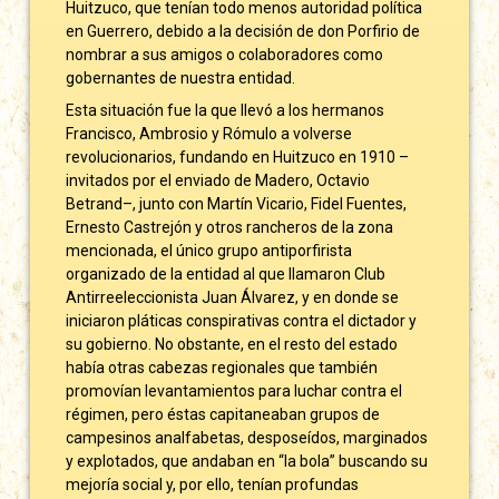
Huitzuco, que tenían todo menos autoridad política
en Guerrero, debido a la decisión de don Porfirio de
nombrar a sus amigos o colaboradores como
gobernantes de nuestra entidad.
Esta situación fue la que llevó a los hermanos
Francisco, Ambrosio y Rómulo a volverse
revolucionarios, fundando en Huitzuco en 1910 –
invitados por el enviado de Madero, Octavio
Betrand–, junto con Martín Vicario, Fidel Fuentes,
Ernesto Castrejón y otros rancheros de la zona
mencionada, el único grupo antiporfirista
organizado de la entidad al que llamaron Club
Antirreeleccionista Juan Álvarez, y en donde se
iniciaron pláticas conspirativas contra el dictador y
su gobierno. No obstante, en el resto del estado
había otras cabezas regionales que también
promovían levantamientos para luchar contra el
régimen, pero éstas capitaneaban grupos de
campesinos analfabetas, desposeídos, marginados
y explotados, que andaban en “la bola” buscando su
mejoría social y, por ello, tenían profundas