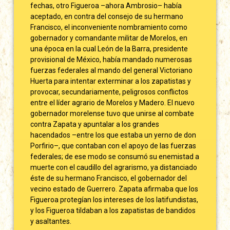
fechas, otro Figueroa –ahora Ambrosio– había
aceptado, en contra del consejo de su hermano
Francisco, el inconveniente nombramiento como
gobernador y comandante militar de Morelos, en
una época en la cual León de la Barra, presidente
provisional de México, había mandado numerosas
fuerzas federales al mando del general Victoriano
Huerta para intentar exterminar a los zapatistas y
provocar, secundariamente, peligrosos conflictos
entre el líder agrario de Morelos y Madero. El nuevo
gobernador morelense tuvo que unirse al combate
contra Zapata y apuntalar a los grandes
hacendados –entre los que estaba un yerno de don
Porfirio–, que contaban con el apoyo de las fuerzas
federales; de ese modo se consumó su enemistad a
muerte con el caudillo del agrarismo, ya distanciado
éste de su hermano Francisco, el gobernador del
vecino estado de Guerrero. Zapata afirmaba que los
Figueroa protegían los intereses de los latifundistas,
y los Figueroa tildaban a los zapatistas de bandidos
y asaltantes.