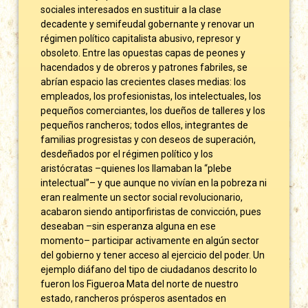
sociales interesados en sustituir a la clase
decadente y semifeudal gobernante y renovar un
régimen político capitalista abusivo, represor y
obsoleto. Entre las opuestas capas de peones y
hacendados y de obreros y patrones fabriles, se
abrían espacio las crecientes clases medias: los
empleados, los profesionistas, los intelectuales, los
pequeños comerciantes, los dueños de talleres y los
pequeños rancheros; todos ellos, integrantes de
familias progresistas y con deseos de superación,
desdeñados por el régimen político y los
aristócratas –quienes los llamaban la “plebe
intelectual”– y que aunque no vivían en la pobreza ni
eran realmente un sector social revolucionario,
acabaron siendo antiporfiristas de convicción, pues
deseaban –sin esperanza alguna en ese
momento– participar activamente en algún sector
del gobierno y tener acceso al ejercicio del poder. Un
ejemplo diáfano del tipo de ciudadanos descrito lo
fueron los Figueroa Mata del norte de nuestro
estado, rancheros prósperos asentados en