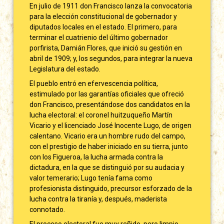
En julio de 1911 don Francisco lanza la convocatoria
para la elección constitucional de gobernador y
diputados locales en el estado. El primero, para
terminar el cuatrienio del último gobernador
porfirista, Damián Flores, que inició su gestión en
abril de 1909; y, los segundos, para integrar la nueva
Legislatura del estado.
El pueblo entró en efervescencia política,
estimulado por las garantías oficiales que ofreció
don Francisco, presentándose dos candidatos en la
lucha electoral: el coronel huitzuqueño Martín
Vicario y el licenciado José Inocente Lugo, de origen
calentano. Vicario era un hombre rudo del campo,
con el prestigio de haber iniciado en su tierra, junto
con los Figueroa, la lucha armada contra la
dictadura, en la que se distinguió por su audacia y
valor temerario; Lugo tenía fama como
profesionista distinguido, precursor esforzado de la
lucha contra la tiranía y, después, maderista
connotado.
El proceso electoral fue muy reñido, pero limpio,