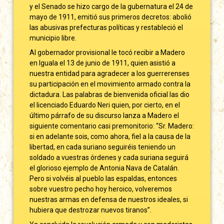
y el Senado se hizo cargo de la gubernatura el 24 de
mayo de 1911, emitió sus primeros decretos: abolió
las abusivas prefecturas políticas y restableció el
municipio libre.
Al gobernador provisional le tocó recibir a Madero
en Iguala el 13 de junio de 1911, quien asistió a
nuestra entidad para agradecer a los guerrerenses
su participación en el movimiento armado contra la
dictadura. Las palabras de bienvenida oficial las dio
el licenciado Eduardo Neri quien, por cierto, en el
último párrafo de su discurso lanza a Madero el
siguiente comentario casi premonitorio: “Sr. Madero:
si en adelante sois, como ahora, fiel a la causa de la
libertad, en cada suriano seguiréis teniendo un
soldado a vuestras órdenes y cada suriana seguirá
el glorioso ejemplo de Antonia Nava de Catalán.
Pero si volvéis al pueblo las espaldas, entonces
sobre vuestro pecho hoy heroico, volveremos
nuestras armas en defensa de nuestros ideales, si
hubiera que destrozar nuevos tiranos”.