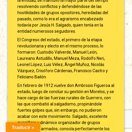
la entidad, se mantuvo la mayor parte del tiempo
resolviendo conflictos y defendiéndose de las
hostilidades de grupos opositores, heredadas del
pasado, como lo era el agrarismo encabezado
todavía por Jesús H. Salgado, quien tenía en la
entidad numerosos seguidores.
El Congreso del estado, el primero de la etapa
revolucionaria y electo en el mismo proceso, lo
formaron: Custodio Valverde, Manuel León,
Laureano Astudillo, Manuel Meza, Rodolfo Neri,
Leonel López, Luis Vélez, Ángel Muñoz, Nicolás
Vázquez, Crisóforo Cárdenas, Francisco Castro y
Feliciano Bailón.
En febrero de 1912 vuelve don Ambrosio Figueroa al
estado, luego de concluir su gestión en Morelos, y se
hace cargo de las fuerzas rurales de Guerrero, con
las que combatió al salgadismo, propinándole
fuertes golpes que, sin embargo, no pudieron
acabar con este movimiento. Salgado, excelente
guerrillero y dinámico organizador de grupos
Traducir »
campesinos armados, conocía perfectamente los