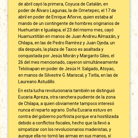
de abril cayó la primera, Coyuca de Catalán, en
poder de Álvaro Lagunas; la de Ometepec, el 17 de
abril en poder de Enrique Añorve, quien estaba al
mando de un contingente de hombres originarios de
Huehuetán e Igualapa; el 23 del mismo mes, cayó
Huamuxtitlán en manos de Juan Andreu Almazán, y
Chilapa, en las de Pedro Ramírez y Juan Ojeda; un
día después, la plaza de Taxco es asaltada y
conquistada por Jesús Morán y Margarito Giles; el
26 del mes mencionado, cayeron simultáneamente
Teloloapan en poder de Jesús H. Salgado, Atoyac,
en manos de Silvestre G. Mariscal, y Tixtla, en las de
Laureano Astudillo.
En esta lucha revolucionaria también se distinguió
Eucaria Apreza, otra ranchera pudiente de la zona
de Chilapa, a quien obviamente tampoco interesó
nunca el reparto agrario. Doña Eucaria estuvo en
contra del gobierno porfirista porque era hostilizada
debido a conflictos fiscales, hecho que la llevó a
simpatizar con los revolucionarios maderistas, y
aunque ella no tomó las armas en sus manos, sí