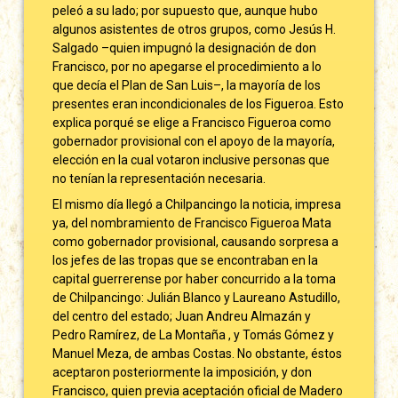
peleó a su lado; por supuesto que, aunque hubo
algunos asistentes de otros grupos, como Jesús H.
Salgado –quien impugnó la designación de don
Francisco, por no apegarse el procedimiento a lo
que decía el Plan de San Luis–, la mayoría de los
presentes eran incondicionales de los Figueroa. Esto
explica porqué se elige a Francisco Figueroa como
gobernador provisional con el apoyo de la mayoría,
elección en la cual votaron inclusive personas que
no tenían la representación necesaria.
El mismo día llegó a Chilpancingo la noticia, impresa
ya, del nombramiento de Francisco Figueroa Mata
como gobernador provisional, causando sorpresa a
los jefes de las tropas que se encontraban en la
capital guerrerense por haber concurrido a la toma
de Chilpancingo: Julián Blanco y Laureano Astudillo,
del centro del estado; Juan Andreu Almazán y
Pedro Ramírez, de La Montaña , y Tomás Gómez y
Manuel Meza, de ambas Costas. No obstante, éstos
aceptaron posteriormente la imposición, y don
Francisco, quien previa aceptación oficial de Madero