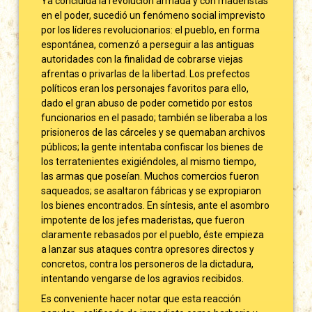
Ya concluida la revolución armada y con maderistas
en el poder, sucedió un fenómeno social imprevisto
por los líderes revolucionarios: el pueblo, en forma
espontánea, comenzó a perseguir a las antiguas
autoridades con la finalidad de cobrarse viejas
afrentas o privarlas de la libertad. Los prefectos
políticos eran los personajes favoritos para ello,
dado el gran abuso de poder cometido por estos
funcionarios en el pasado; también se liberaba a los
prisioneros de las cárceles y se quemaban archivos
públicos; la gente intentaba confiscar los bienes de
los terratenientes exigiéndoles, al mismo tiempo,
las armas que poseían. Muchos comercios fueron
saqueados; se asaltaron fábricas y se expropiaron
los bienes encontrados. En síntesis, ante el asombro
impotente de los jefes maderistas, que fueron
claramente rebasados por el pueblo, éste empieza
a lanzar sus ataques contra opresores directos y
concretos, contra los personeros de la dictadura,
intentando vengarse de los agravios recibidos.
Es conveniente hacer notar que esta reacción