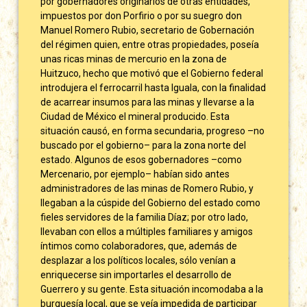
por gobernadores originarios de otras entidades,
impuestos por don Porfirio o por su suegro don
Manuel Romero Rubio, secretario de Gobernación
del régimen quien, entre otras propiedades, poseía
unas ricas minas de mercurio en la zona de
Huitzuco, hecho que motivó que el Gobierno federal
introdujera el ferrocarril hasta Iguala, con la finalidad
de acarrear insumos para las minas y llevarse a la
Ciudad de México el mineral producido. Esta
situación causó, en forma secundaria, progreso –no
buscado por el gobierno– para la zona norte del
estado. Algunos de esos gobernadores –como
Mercenario, por ejemplo– habían sido antes
administradores de las minas de Romero Rubio, y
llegaban a la cúspide del Gobierno del estado como
fieles servidores de la familia Díaz; por otro lado,
llevaban con ellos a múltiples familiares y amigos
íntimos como colaboradores, que, además de
desplazar a los políticos locales, sólo venían a
enriquecerse sin importarles el desarrollo de
Guerrero y su gente. Esta situación incomodaba a la
burguesía local, que se veía impedida de participar