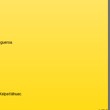
igueroa.
Xalpatláhuac.