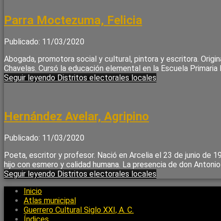
Parra Moctezuma, Felicia
Publicado: 11/03/2020
Abogada, promotora social y cultural, pintora y escritora. Orig
Chavelas. Cursó la educación elemental en la Escuela Primaria 
Seguir leyendo
Distritos electorales locales
Hernández Avelar, Agripino
Publicado: 11/03/2020
Poeta, escritor y profesor. Nació en Arcelia el 23 de junio de
hijo con esmero y calidad humana. La presencia de don Antonio 
Seguir leyendo
Distritos electorales locales
Inicio
Atlas municipal
Guerrero Cultural Siglo XXI, A. C.
Índices