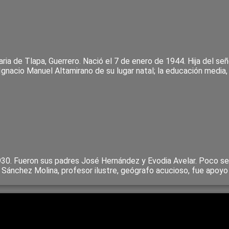
inaria de Tlapa, Guerrero. Nació el 7 de enero de 1944. Hija del
Ignacio Manuel Altamirano de su lugar natal; la educación media
 1930. Fueron sus padres José Hernández y Evodia Avelar. Poco se
Sánchez Molina, profesor ilustre, geógrafo acucioso, fue apoyo 