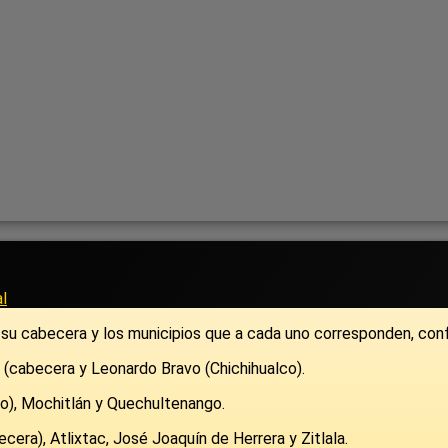
l
or su cabecera y los municipios que a cada uno corresponden, co
l) (cabecera y Leonardo Bravo (Chichihualco).
ngo), Mochitlán y Quechultenango.
becera), Atlixtac, José Joaquín de Herrera y Zitlala.