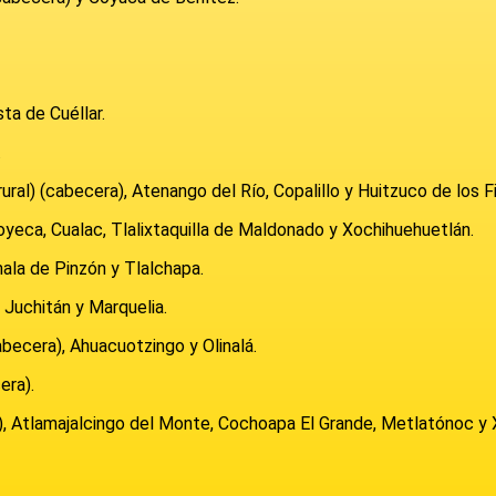
ta de Cuéllar.
.
rural) (cabecera), Atenango del Río, Copalillo y Huitzuco de los F
oyeca, Cualac, Tlalixtaquilla de Maldonado y Xochihuehuetlán.
ala de Pinzón y Tlalchapa.
 Juchitán y Marquelia.
abecera), Ahuacuotzingo y Olinalá.
era).
l), Atlamajalcingo del Monte, Cochoapa El Grande, Metlatónoc y 