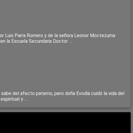
 señor Luis Parra Romero y de la señora Leonor Moctezuma
, en la Escuela Secundaria Doctor …
 sabe del afecto paterno, pero doña Evodia cuidó la vida del
espiritual y …