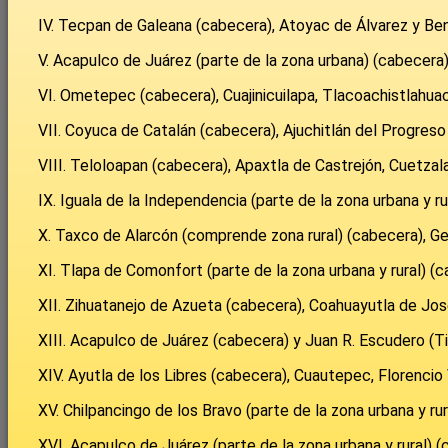
IV. Tecpan de Galeana (cabecera), Atoyac de Álvarez y Ben
V. Acapulco de Juárez (parte de la zona urbana) (cabecera)
VI. Ometepec (cabecera), Cuajinicuilapa, Tlacoachistlahua
VII. Coyuca de Catalán (cabecera), Ajuchitlán del Progreso 
VIII. Teloloapan (cabecera), Apaxtla de Castrejón, Cuetzal
IX. Iguala de la Independencia (parte de la zona urbana y r
X. Taxco de Alarcón (comprende zona rural) (cabecera), Ge
XI. Tlapa de Comonfort (parte de la zona urbana y rural) (
XII. Zihuatanejo de Azueta (cabecera), Coahuayutla de Jos
XIII. Acapulco de Juárez (cabecera) y Juan R. Escudero (Ti
XIV. Ayutla de los Libres (cabecera), Cuautepec, Florencio 
XV. Chilpancingo de los Bravo (parte de la zona urbana y ru
XVI. Acapulco de Juárez (parte de la zona urbana y rural) 