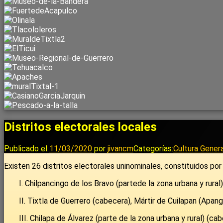
Distritos electorales locales
Publicado el
11/03/2020
por
jivancm
Categorías:
Cultura Genera
Existen 26 distritos electorales uninominales, constituidos p
I. Chilpancingo de los Bravo (partede la zona urbana y rura
II. Tixtla de Guerrero (cabecera), Mártir de Cuilapan (Apa
III. Chilapa de Álvarez (parte de la zona urbana y rural) (ca