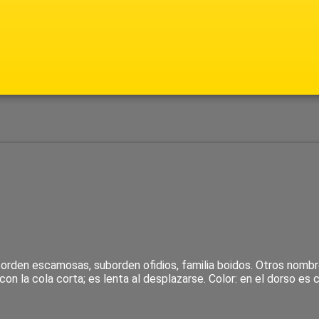
l orden escamosas, suborden ofidios, familia boidos. Otros nomb
on la cola corta; es lenta al desplazarse. Color: en el dorso e