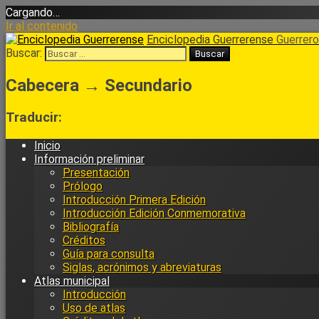
Cargando…
Ir al contenido
Enciclopedia Guerrerense
Guerrero 
Buscar:
Cabecera → Secundario
Traducir:
Inicio
Información preliminar
Presentación
Prólogo
Introducción Primera Edición
Introducción Edición Conmemorativa
Bibliografía
Créditos
Guía para consulta
Siglas, acrónimos y abreviaturas
Atlas municipal
Introducción
Uso de atlas