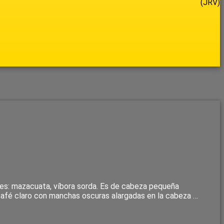
(JRV)
res: mazacuata, víbora sorda. Es de cabeza pequeña
s café claro con manchas oscuras alargadas en la cabeza …