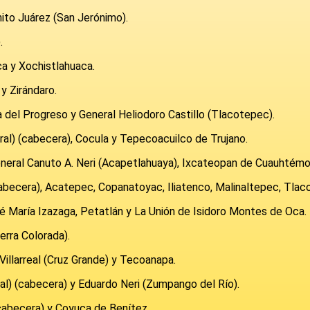
ito Juárez (San Jerónimo).
.
ca y Xochistlahuaca.
y Zirándaro.
a del Progreso y General Heliodoro Castillo (Tlacotepec).
ural) (cabecera), Cocula y Tepecoacuilco de Trujano.
neral Canuto A. Neri (Acapetlahuaya), Ixcateopan de Cuauhtémoc
cabecera), Acatepec, Copanatoyac, Iliatenco, Malinaltepec, Tlac
é María Izazaga, Petatlán y La Unión de Isidoro Montes de Oca.
erra Colorada).
Villarreal (Cruz Grande) y Tecoanapa.
ral) (cabecera) y Eduardo Neri (Zumpango del Río).
(cabecera) y Coyuca de Benítez.