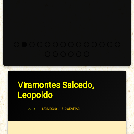
Viramontes Salcedo,
Leopoldo
POR
JIVANCM
PUBLICADO EL
11/03/2020
CATEGORÍAS:
BIOGRAFÍAS