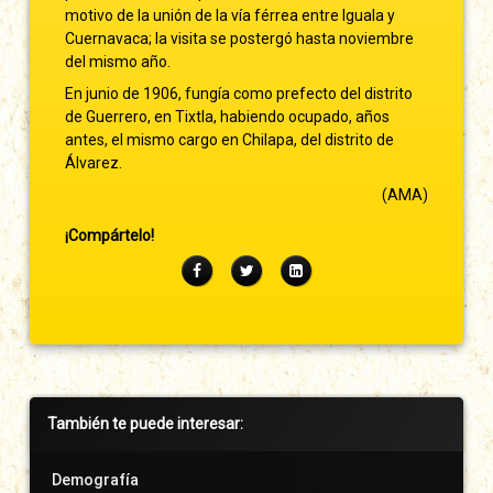
motivo de la unión de la vía férrea entre Iguala y
Cuernavaca; la visita se postergó hasta noviembre
del mismo año.
En junio de 1906, fungía como prefecto del distrito
de Guerrero, en Tixtla, habiendo ocupado, años
antes, el mismo cargo en Chilapa, del distrito de
Álvarez.
(AMA)
¡Compártelo!
Facebook
Twitter
LinkedIn
Barra
También te puede interesar:
lateral
derecha
Demografía