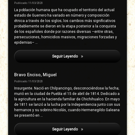
Publicado: 11/03/2020
La población humana que ha ocupado el territorio del actual
estado de Guerrero ha variado en número y composición
étnica a través de los siglos; los cambios más significativos
probablemente se dieron en la etapa posterior a la conquista
de los españoles donde por razones diversas –entre otras,
persecuciones, homicidios masivos, migraciones forzadas y
epidemias– …
Seguir Leyendo
Viramontes Salcedo, Leopoldo
Bravo Enciso, Miguel
Publicado: 11/03/2020
Insurgente. Nació en Chilpancingo, desconociéndose la fecha;
murió en la ciudad de Puebla el 15 de abril de 1814. Dedicado a
la agricultura en la hacienda familiar de Chichihualco. En mayo
de 1811 se lanzó a la lucha por la Independencia junto con sus
hermanos y su sobrino Nicolás, cuando Hermenegildo Galeana
se presentó en …
Seguir Leyendo
Viramontes Salcedo, Leopoldo