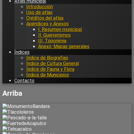
Atlas municipal
Introducción
Uso de atlas
Créditos del atlas
Apéndices y Anexos
I. Resumen municipal
II. Guerrerismos
III. Toponimia
Anexo: Mapas generales
Índices
Índice de Biografías
Índice de Cultura General
Índice de Fauna y Flora
Índice de Municipios
Contacto
Arriba