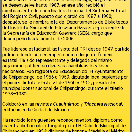
se desenvuelve hasta 1987; en ese año, recibió el
nombramiento de coordinadora técnica del Sistema Estatal
del Registro Civil, puesto que ejerció de 1987 a 1990;
después, se le nombra jefa del Departamento de Bibliotecas
del Instituto Nacional de Educación Básica, dependiente de
la Secretaría de Educación Guerrero (SEG), cargo que
desempeñó hasta agosto de 2006.
Fue lideresa estudiantil; activista del PRI desde 1947, partido
político donde se desempeñó como dirigente femenil
estatal. Ha sido representante y delegada del mismo
organismo político en diversas asambleas locales y
nacionales. Fue regidora de Educación del H. Ayuntamiento
de Chilpancingo, de 1956 a 1959; diputada local suplente por
el primer distrito electoral, de 1960 a 1963; presidenta
municipal constitucional de Chilpancingo, durante el trienio
1978–1980.
Colaboró en las revistas
Cuauhtémoc
y
Trinchera Nacional
,
editadas en la Ciudad de México.
Ha recibido los siguientes reconocimientos: diploma como
maestra distinguida, otorgado por el H. Cabildo Municipal de
Chilpancingo en 1954; diploma de honor y Medalla al Mérito