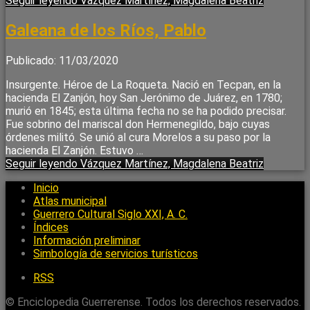
Seguir leyendo
Vázquez Martínez, Magdalena Beatriz
Galeana de los Ríos, Pablo
Publicado: 11/03/2020
Insurgente. Héroe de La Roqueta. Nació en Tecpan, en la
hacienda El Zanjón, hoy San Jerónimo de Juárez, en 1780;
murió en 1845; esta última fecha no se ha podido precisar.
Fue sobrino del mariscal don Hermenegildo, bajo cuyas
órdenes militó. Se unió al cura Morelos a su paso por la
hacienda El Zanjón. Estuvo …
Seguir leyendo
Vázquez Martínez, Magdalena Beatriz
Inicio
Atlas municipal
Guerrero Cultural Siglo XXI, A. C.
Índices
Información preliminar
Simbología de servicios turísticos
RSS
© Enciclopedia Guerrerense. Todos los derechos reservados.