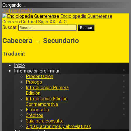
Cargando…
Ir al contenido
Enciclopedia Guerrerense
Guerrero Cultural Siglo XXI, A. C.
Buscar:
Cabecera → Secundario
Traducir:
Inicio
Información preliminar
Presentación
Prólogo
Introducción Primera
Edición
Introducción Edición
Conmemorativa
Bibliografía
Créditos
Guía para consulta
Siglas, acrónimos y abreviaturas