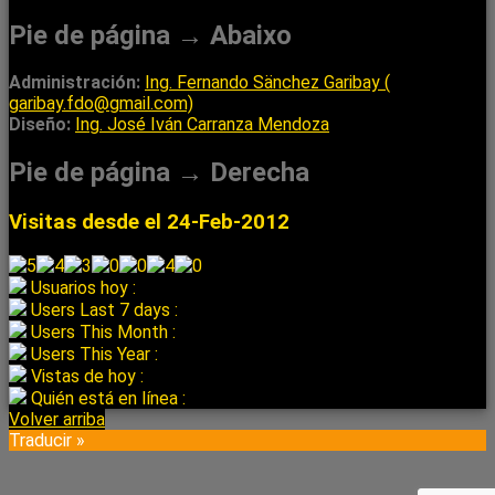
Pie de página → Abaixo
Administración:
Ing. Fernando Sänchez Garibay (
garibay.fdo@gmail.com)
Diseño:
Ing. José Iván Carranza Mendoza
Pie de página → Derecha
Visitas desde el 24-Feb-2012
Usuarios hoy :
Users Last 7 days :
Users This Month :
Users This Year :
Vistas de hoy :
Quién está en línea :
Volver arriba
Traducir »