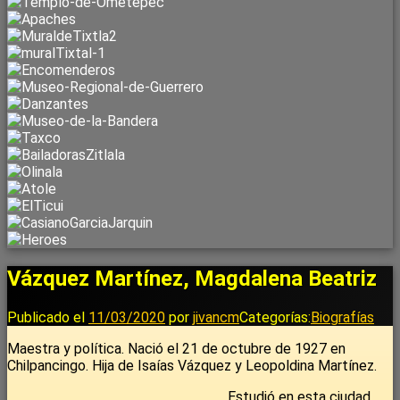
Vázquez Martínez, Magdalena Beatriz
Publicado el
11/03/2020
por
jivancm
Categorías:
Biografías
Maestra y política. Nació el 21 de octubre de 1927 en
Chilpancingo. Hija de Isaías Vázquez y Leopoldina Martínez.
Estudió en esta ciudad,