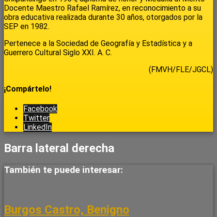
Docente Maestro Rafael Ramírez, en reconocimiento a su
obra educativa realizada durante 30 años, otorgados por la
SEP en 1982.
Pertenece a la Sociedad de Geografía y Estadística y a
Guerrero Cultural Siglo XXI. A. C.
(FMVH/FLE/JGCL)
¡Compártelo!
Facebook
Twitter
LinkedIn
Barra lateral derecha
También te puede interesar:
Burgos Castro, Benigno