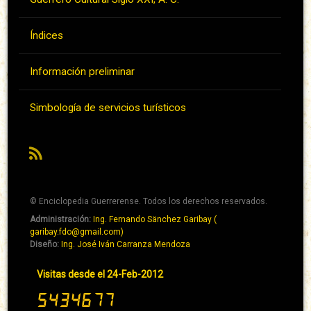
Índices
Información preliminar
Simbología de servicios turísticos
RSS
© Enciclopedia Guerrerense. Todos los derechos reservados.
Administración:
Ing. Fernando Sänchez Garibay (
Pie
garibay.fdo@gmail.com)
de
Diseño:
Ing. José Iván Carranza Mendoza
página
Pie
Visitas desde el 24-Feb-2012
→
de
Abaixo
página