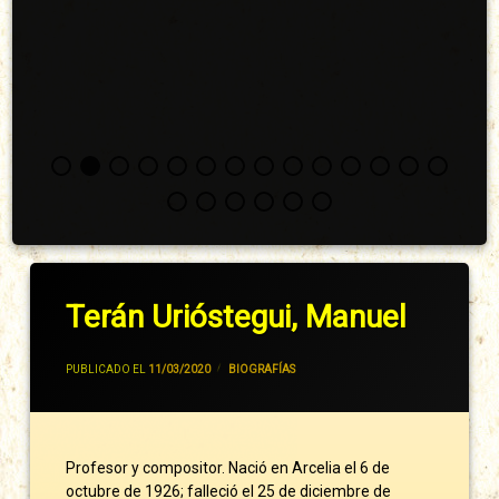
Terán Urióstegui, Manuel
POR
JIVANCM
PUBLICADO EL
11/03/2020
CATEGORÍAS:
BIOGRAFÍAS
Profesor y compositor. Nació en Arcelia el 6 de
octubre de 1926; falleció el 25 de diciembre de