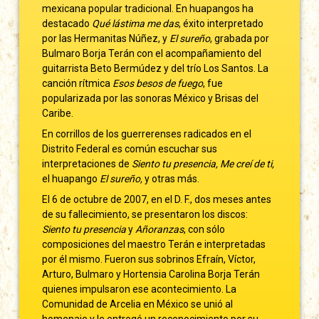
mexicana popular tradicional. En huapangos ha
destacado
Qué lástima me das
, éxito interpretado
por las Hermanitas Núñez, y
El sureño
, grabada por
Bulmaro Borja Terán con el acompañamiento del
guitarrista Beto Bermúdez y del trío Los Santos. La
canción rítmica
Esos besos de fuego
, fue
popularizada por las sonoras México y Brisas del
Caribe.
En corrillos de los guerrerenses radicados en el
Distrito Federal es común escuchar sus
interpretaciones de
Siento tu presencia, Me creí de ti,
el huapango
El sureño,
y otras más.
El 6 de octubre de 2007, en el D. F., dos meses antes
de su fallecimiento, se presentaron los discos:
Siento tu presencia
y
Añoranzas
, con sólo
composiciones del maestro Terán e interpretadas
por él mismo. Fueron sus sobrinos Efraín, Víctor,
Arturo, Bulmaro y Hortensia Carolina Borja Terán
quienes impulsaron ese acontecimiento. La
Comunidad de Arcelia en México se unió al