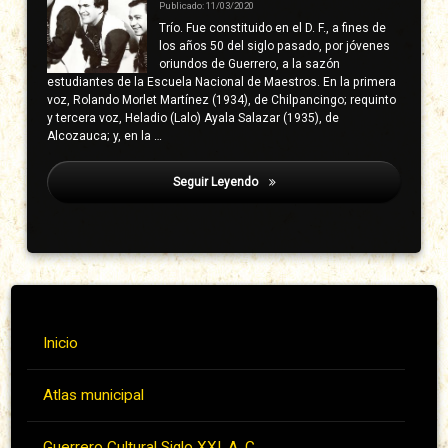
Publicado: 11/03/2020
Trío. Fue constituido en el D. F., a fines de
los años 50 del siglo pasado, por jóvenes
oriundos de Guerrero, a la sazón
estudiantes de la Escuela Nacional de Maestros. En la primera
voz, Rolando Morlet Martínez (1934), de Chilpancingo; requinto
y tercera voz, Heladio (Lalo) Ayala Salazar (1935), de
Alcozauca; y, en la …
Seguir Leyendo
Terán Urióstegui, Manuel
Inicio
Atlas municipal
Guerrero Cultural Siglo XXI, A. C.