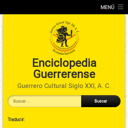
Inicio
MENÚ
Ir
Información
al
preliminar
contenido
Atlas
municipal
Índices
Enciclopedia
Guerrerense
Contacto
Guerrero Cultural Siglo XXI, A. C.
Buscar:
Cabecera
Traducir:
→