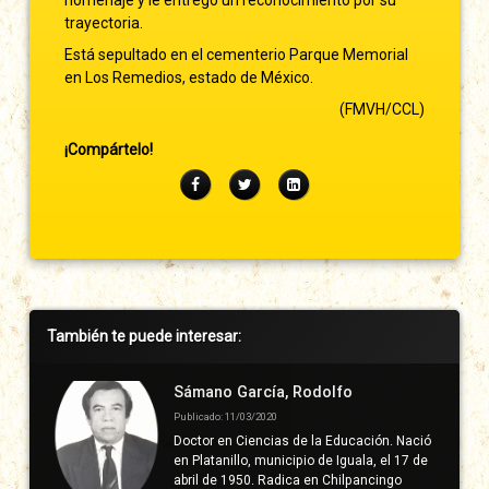
homenaje y le entregó un reconocimiento por su
trayectoria.
Está sepultado en el cementerio Parque Memorial
en Los Remedios, estado de México.
(FMVH/CCL)
¡Compártelo!
Facebook
Twitter
LinkedIn
Barra
También te puede interesar:
lateral
derecha
Sámano García, Rodolfo
Publicado: 11/03/2020
Doctor en Ciencias de la Educación. Nació
en Platanillo, municipio de Iguala, el 17 de
abril de 1950. Radica en Chilpancingo