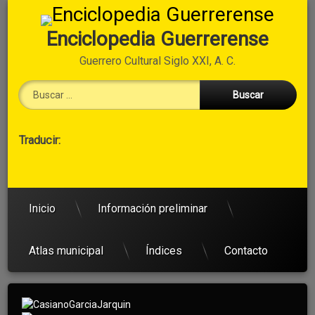
Ir
al
Enciclopedia Guerrerense
contenido
Guerrero Cultural Siglo XXI, A. C.
Buscar:
Cabecera
Traducir:
→
Secundario
Inicio
Información preliminar
Atlas municipal
Índices
Contacto
Arriba