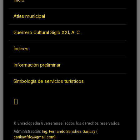
Atlas municipal
Guerrero Cultural Siglo XXI, A. C.
Índices
Información preliminar
Simbología de servicios turísticos
RSS
© Enciclopedia Guerrerense. Todos los derechos reservados.
Administración:
Ing. Fernando Sänchez Garibay (
Pie
garibay.fdo@gmail.com)