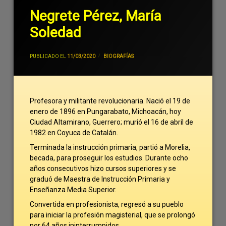
Negrete Pérez, María
Soledad
POR
JIVANCM
PUBLICADO EL
11/03/2020
CATEGORÍAS:
BIOGRAFÍAS
Profesora y militante revolucionaria. Nació el 19 de
enero de 1896 en Pungarabato, Michoacán, hoy
Ciudad Altamirano, Guerrero; murió el 16 de abril de
1982 en Coyuca de Catalán.
Terminada la instrucción primaria, partió a Morelia,
becada, para proseguir los estudios. Durante ocho
años consecutivos hizo cursos superiores y se
graduó de Maestra de Instrucción Primaria y
Enseñanza Media Superior.
Convertida en profesionista, regresó a su pueblo
para iniciar la profesión magisterial, que se prolongó
por 64 años ininterrumpidos.