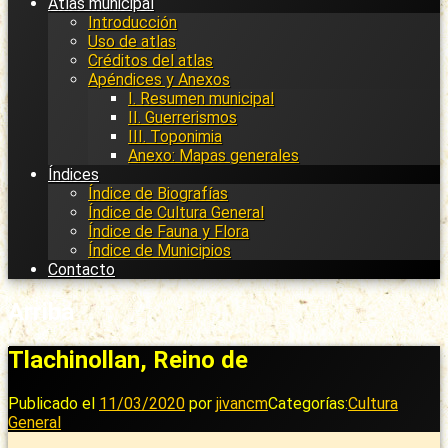
Atlas municipal
Introducción
Uso de atlas
Créditos del atlas
Apéndices y Anexos
I. Resumen municipal
II. Guerrerismos
III. Toponimia
Anexo: Mapas generales
Índices
Índice de Biografías
Índice de Cultura General
Índice de Fauna y Flora
Índice de Municipios
Contacto
Arriba
Tlachinollan, Reino de
Publicado el
11/03/2020
por
jivancm
Categorías:
Cultura
General