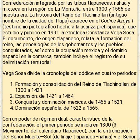
Confederación integrada por las tribus tlapanecas, nahua y
mixteca en la región de La Montaña, entre 1300 y 1565 de
nuestra era. La historia del Reino de Tlachinollan (antiguo
nombre de la ciudad de Tlapa) aparece en el
Códice Azoyú I
(testimonio pictográfico hecho a la usanza prehispánica), que
estudió y publicó en 1991 la etnóloga Constanza Vega Sosa.
El documento, de origen tlapaneco, relata la formación del
reino, las genealogías de los gobernantes y los pueblos
conquistados, así como la ocupación mexica y el dominio
español en la comarca; también incluye el registro de su
delimitación territorial.
Vega Sosa divide la cronología del códice en cuatro periodos:
Formación y consolidación del Reino de Tlachinollan: de
1300 a 1421.
Expansión: de 1421 a 1464.
Conquista y dominación mexicas: de 1465 a 1521.
Dominación española: de 1522 a 1565.
Con un poder de régimen dual, característico de la
confederación, el primer periodo se inicia en 1300 (3
Movimiento, del calendario tlapaneco), con la entronización
del Señor Muerte–Sol (de linaje tlapaneco–nahua) y el Señor