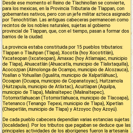
Desde ese momento el Reino de Tlachinollan se convierte,
para los mexicas, en la Provincia Tributaria de Tlappan, con
gobernantes nativos, pero con un jefe militar azteca asignado
por Tenochtitlan. Las antiguas cabeceras permanecen como
recintos de los nobles naturales, sujetas al gobierno
provincial de Tlappan, que, con el tiempo, pasan a formar dos
barrios de la ciudad.
La provincia estaba constituida por 15 pueblos tributarios:
Tlappan o Tlauhpan (Tlapa), Xocotla (hoy Xocotitlán),
Yxcateopan (Ixcateopan), Amaxac (hoy Atlamajac, municipio
de Tlapa), Ahuacatlán (Ahuacatla, municipio de Tlalixtaquilla),
Acocozpan (Almolonga de Ocampo, municipio de Alcozauca),
Yoallan o Yohuallan (Igualita, municipio de Xalpatláhuac),
Ocoapan (Ocuapa, municipio de Copanatoyac), Huitzamola
(Huitzapula, municipio de Atlixtac), Acuitlapan (Aquilpa,
municipio de Tlapa), Malinaltepec (Malinaltepec),
Totomixtlahuacan (Totomixtlahuaca, municipio de Tlacoapa),
Tetenanco (Tenango Tepexi, municipio de Tlapa), Xipetlan
(Chiepetlán, municipio de Tlapa) y Atzoyoc (hoy Azoyú).
De cada pueblo cabecera dependían varias estancias sujetas
(localidades). Por los tributos que pagaban se deduce que las
principales actividades de los aborígenes fueron la artesanía