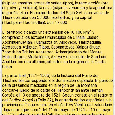
(huipiles, mantas, armas de varios tipos), la recolección (oro
en polvo y en barra), la caza (pájaros, venados) y la agricultura
(algodón, etc.). Hacia mediados del Siglo XVI la provincia de
Tlapa contaba con 55 000 habitantes, y su capital
(Tlauhpan–Tlachinollan), con 17 000.
2
El territorio alcanzó una extensión de 10 108 km
, y
comprendía los actuales municipios de Olinalá, Cualac,
Xochihuehuetlán, Huamuxtitlán, Alpoyeca, Tlalixtaquilla,
Alcozauca, Atlixtac, Tlapa, Copanatoyac, Xalpatláhuac,
Zapotitlán Tablas, Acatepec, Atlamajalcingo del Monte,
Malinaltepec, Metlatónoc, Azoyú y el noreste de San Luis
Acatlán; los dos últimos, situados en la región de la Costa
Chica.
La parte final (1521–1565) de la historia del Reino de
Tlachinollan corresponde a la dominación española. El periodo
de la presencia mexicana en la región de La Montaña
concluye luego de la caída de Tenochtitlan ante Hernán
Cortés, el 13 de agosto de 1521. Según consta en el registro
del
Códice Azoyú I
(Folio 32), la entrada de los españoles a la
provincia de Tlapa ocurre en el año tres Viento del calendario
tlapaneco (que corrió del 11 de mayo de 1521 al 10 de mayo
de 1522 juliano), cuando Caltitlán estaba gobernado por el