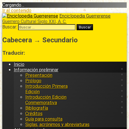
Cargando…
Ir al contenido
Enciclopedia Guerrerense
Guerrero Cultural Siglo XXI, A. C.
Buscar:
Cabecera → Secundario
Traducir:
Inicio
Información preliminar
Presentación
Prólogo
Introducción Primera
Edición
Introducción Edición
Conmemorativa
Bibliografía
Créditos
Guía para consulta
Siglas, acrónimos y abreviaturas