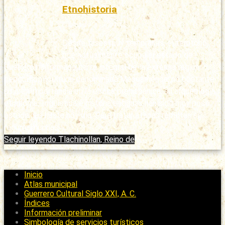
Etnohistoria
Publicado: 11/03/2020
Desde fases muy tempranas, el territorio
que actualmente ocupa el estado de
Guerrero ha formado parte integral de la extensa región
geográfico–cultural denominada Mesoamérica; no obstante
su gran importancia en la época prehispánica, su arqueología,
etnología, lingüística e historia antiguas han sido muy poco
estudiadas hasta hoy día. Para tratar etapas remotas se
recurre muchas …
Seguir leyendo
Tlachinollan, Reino de
Inicio
Atlas municipal
Guerrero Cultural Siglo XXI, A. C.
Índices
Información preliminar
Simbología de servicios turísticos