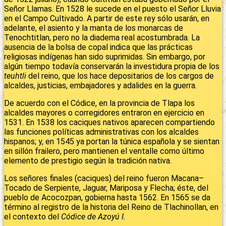
Señor Llamas. En 1528 le sucede en el puesto el Señor Lluvia
en el Campo Cultivado. A partir de este rey sólo usarán, en
adelante, el asiento y la manta de los monarcas de
Tenochtitlan, pero no la diadema real acostumbrada. La
ausencia de la bolsa de copal indica que las prácticas
religiosas indígenas han sido suprimidas. Sin embargo, por
algún tiempo todavía conservarán la investidura propia de los
teuhtli
del reino, que los hace depositarios de los cargos de
alcaldes, justicias, embajadores y adalides en la guerra.
De acuerdo con el Códice, en la provincia de Tlapa los
alcaldes mayores o corregidores entraron en ejercicio en
1531. En 1538 los caciques nativos aparecen compartiendo
las funciones políticas administrativas con los alcaldes
hispanos; y, en 1545 ya portan la túnica española y se sientan
en sillón frailero, pero mantienen el ventalle como último
elemento de prestigio según la tradición nativa.
Los señores finales (caciques) del reino fueron Macana–
Tocado de Serpiente, Jaguar, Mariposa y Flecha; éste, del
pueblo de Acocozpan, gobierna hasta 1562. En 1565 se da
término al registro de la historia del Reino de Tlachinollan, en
el contexto del
Códice de Azoyú I.