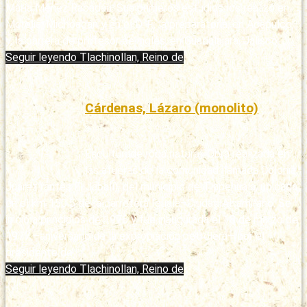
María Ménez Rabadán. Sus primeros estudios los realizó en
Morelia, Michoacán y en el D. F.; la preparatoria, en Acapulco;
y, la carrera de profesor de inglés, en Guadalajara, Jalisco. …
Seguir leyendo
Tlachinollan, Reino de
Cárdenas, Lázaro (monolito)
Publicado: 11/03/2020
Esculturade roca natural. Obra realizada en
las afueras de la comunidad llamada Colonia
Juárez (antes El Jabalí), del municipio de Tlapehuala, ubicada
en el km 150.5 de la carretera Iguala–Ciudad Altamirano. Se
inició a principios de 1976 y fue inaugurada el 18 de marzo de
1977 –aniversario de la expropiación petrolera– por el
presidente de …
Seguir leyendo
Tlachinollan, Reino de