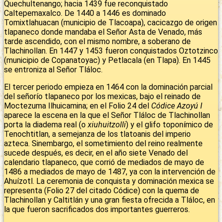
Quechultenango; hacia 1439 fue reconquistado
Caltepemaxalco. De 1440 a 1446 es dominado
Tomixtlahuacan (municipio de Tlacoapa), cacicazgo de origen
tlapaneco donde mandaba el Señor Asta de Venado, más
tarde ascendido, con el mismo nombre, a soberano de
Tlachinollan. En 1447 y 1453 fueron conquistados Oztotzinco
(municipio de Copanatoyac) y Petlacala (en Tlapa). En 1445
se entroniza al Señor Tláloc.
El tercer periodo empieza en 1464 con la dominación parcial
del señorío tlapaneco por los mexicas, bajo el reinado de
Moctezuma Ilhuicamina; en el Folio 24 del
Códice Azoyú I
aparece la escena en la que el Señor Tláloc de Tlachinollan
porta la diadema real (o
xiuhuitzolli
) y el glifo toponímico de
Tenochtitlan, a semejanza de los tlatoanis del imperio
azteca. Sinembargo, el sometimiento del reino realmente
sucede después, es decir, en el año siete Venado del
calendario tlapaneco, que corrió de mediados de mayo de
1486 a mediados de mayo de 1487, ya con la intervención de
Ahuízotl. La ceremonia de conquista y dominación mexica se
representa (Folio 27 del citado Códice) con la quema de
Tlachinollan y Caltitlán y una gran fiesta ofrecida a Tláloc, en
la que fueron sacrificados dos importantes guerreros.