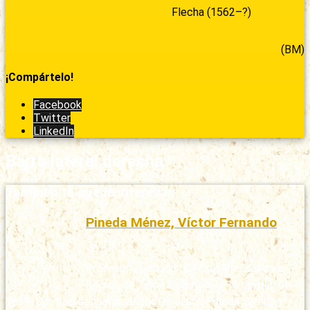
Flecha (1562–?)
(BM)
¡Compártelo!
Facebook
Twitter
LinkedIn
Barra lateral derecha
También te puede interesar:
Pineda Ménez, Víctor Fernando
Publicado: 11/03/2020
Profesor y periodista. Nació en Zirándaro
(región de Tierra Caliente) el 16 de julio de
1939. Sus padres fueron el doctor Jesús Pineda Ortuño y