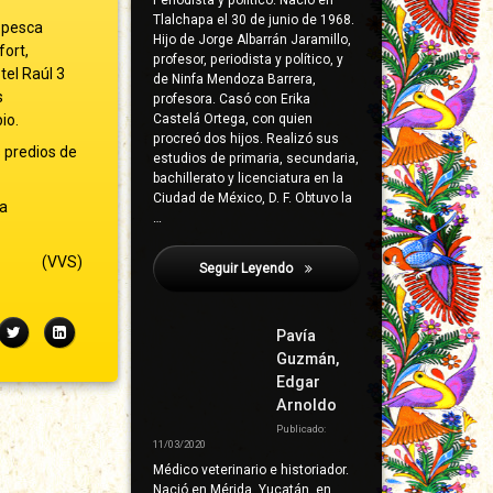
Periodista y político. Nació en
Tlalchapa el 30 de junio de 1968.
a pesca
Hijo de Jorge Albarrán Jaramillo,
fort,
profesor, periodista y político, y
tel Raúl 3
de Ninfa Mendoza Barrera,
s
profesora. Casó con Erika
io.
Castelá Ortega, con quien
procreó dos hijos. Realizó sus
 predios de
estudios de primaria, secundaria,
bachillerato y licenciatura en la
Ciudad de México, D. F. Obtuvo la
ra
…
(VVS)
Seguir Leyendo
Lara Armenta, Gregorio
ebook
Twitter
LinkedIn
Pavía
Guzmán,
Edgar
Arnoldo
Publicado:
11/03/2020
Médico veterinario e historiador.
Nació en Mérida, Yucatán, en