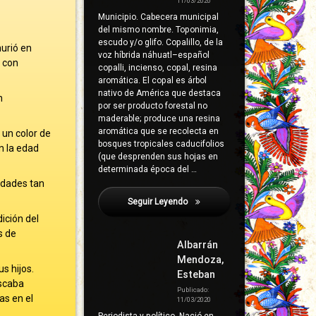
11/03/2020
Municipio. Cabecera municipal
del mismo nombre. Toponimia,
escudo y/o glifo. Copalillo, de la
urió en
voz híbrida náhuatl–español
o con
copalli, incienso, copal, resina
aromática. El copal es árbol
nativo de América que destaca
n
por ser producto forestal no
maderable; produce una resina
aromática que se recolecta en
 un color de
bosques tropicales caducifolios
n la edad
(que desprenden sus hojas en
determinada época del …
vidades tan
Seguir Leyendo
Lara Armenta, Gregorio
ición del
s de
Albarrán
Mendoza,
s hijos.
Esteban
uscaba
Publicado:
as en el
11/03/2020