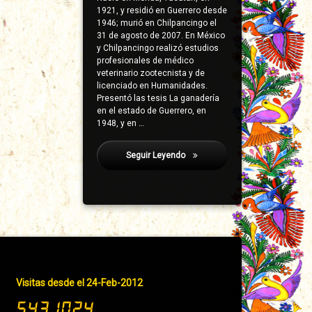
1921, y residió en Guerrero desde
1946; murió en Chilpancingo el
31 de agosto de 2007. En México
y Chilpancingo realizó estudios
profesionales de médico
veterinario zootecnista y de
licenciado en Humanidades.
Presentó las tesis La ganadería
en el estado de Guerrero, en
1948, y en …
Seguir Leyendo
Lara Armenta, Gregorio
Pie
Visitas desde el 24-Feb-2012
de
página