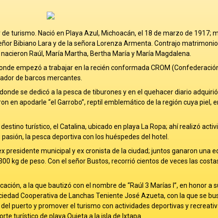
 de turismo. Nació en Playa Azul, Michoacán, el 18 de marzo de 1917; m
 señor Bibiano Lara y de la señora Lorenza Armenta. Contrajo matrimoni
acieron Raúl, María Martha, Bertha María y María Magdalena.
donde empezó a trabajar en la recién conformada CROM (Confederació
bador de barcos mercantes.
onde se dedicó a la pesca de tiburones y en el quehacer diario adquirió
n en apodarle “el Garrobo”, reptil emblemático de la región cuya piel, e
estino turístico, el Catalina, ubicado en playa La Ropa; ahí realizó acti
u pasión, la pesca deportiva con los huéspedes del hotel.
 presidente municipal y ex cronista de la ciudad; juntos ganaron una ed
00 kg de peso. Con el señor Bustos, recorrió cientos de veces las costa
ación, a la que bautizó con el nombre de “Raúl 3 Marías I”, en honor a su
ciedad Cooperativa de Lanchas Teniente José Azueta, con la que se b
del puerto y promover el turismo con actividades deportivas y recreativ
e turístico de playa Quieta a la isla de Ixtapa.