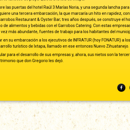
bre las puertas del hotel Raúl 3 Marías Noria, y una segunda lancha par
quiere una tercera embarcación, la que marcaría un hito en rapidez, con
 Garrobos Restaurant & Oyster Bar; tres años después, se construye el ho
io de alimentos y bebidas con el Garrobos Catering. Con estas empresa
a vez más abundante, fuentes de trabajo para los habitantes del municip
var en su embarcación a los ejecutivos de INFRATUR (hoy FONATUR) a los
arrollo turístico de Ixtapa, llamado en ese entonces Nuevo Zihuatanejo.
dular para el desarrollo de sus empresas y, ahora, sus nietos son la terce
trimonio que don Gregorio les dejó.
Fac