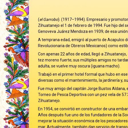
(
el Garrobo
). (1917–1994). Empresario y promotor
Zihuatanejo el 1 de febrero de 1994. Fue hijo del
Genoveva Juárez Mendoza en 1939; de esa unión n
A temprana edad, emigró al puerto de Acapulco 
Revolucionaria de Obreros Mexicanos) como esti
Con apenas 22 años de edad, llegó a Zihuatanejo, d
tez moreno fuerte; sus múltiples amigos no tardaro
adulta, se vuelve muy oscura (iguana macho).
Trabajó en el primer hotel formal que hubo en ese d
diversas como el mantenimiento, la jardinería y, s
Fue muy amigo del capitán Jorge Bustos Aldana, ex
Torneo de Pesca Deportiva con un pez vela de 57.3
Zihuatanejo.
En 1954, se convirtió en constructor de una embarc
Años después fue uno de los fundadores de la So
mejorar la situación económica de los pescadores 
mar. Actualmente, también dan servicio de transport