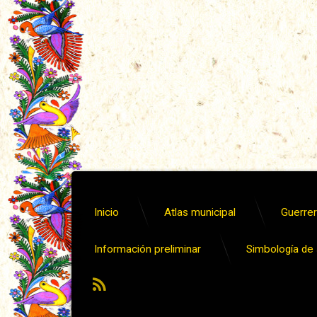
Inicio
Atlas municipal
Guerrero
Información preliminar
Simbología de s
RSS