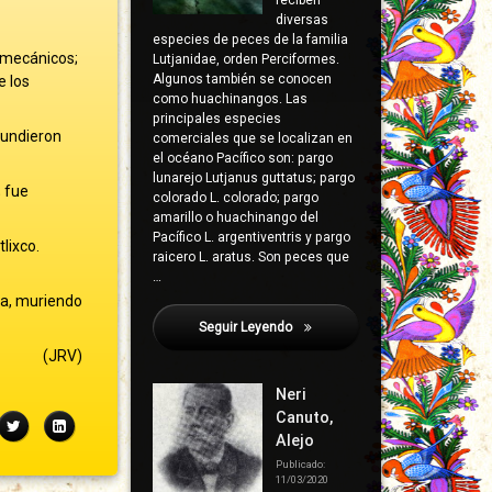
reciben
diversas
especies de peces de la familia
s mecánicos;
Lutjanidae, orden Perciformes.
Algunos también se conocen
e los
como huachinangos. Las
principales especies
fundieron
comerciales que se localizan en
el océano Pacífico son: pargo
lunarejo Lutjanus guttatus; pargo
; fue
colorado L. colorado; pargo
amarillo o huachinango del
Pacífico L. argentiventris y pargo
lixco.
raicero L. aratus. Son peces que
…
ba, muriendo
Seguir Leyendo
Jacíntez, Miguel
(JRV)
Neri
Canuto,
ebook
Twitter
LinkedIn
Alejo
Publicado:
11/03/2020