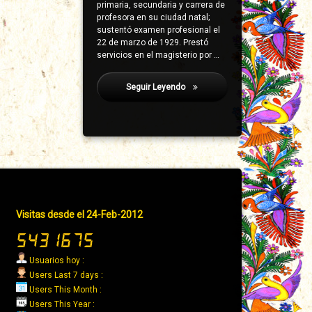
primaria, secundaria y carrera de
profesora en su ciudad natal;
sustentó examen profesional el
22 de marzo de 1929. Prestó
servicios en el magisterio por …
Seguir Leyendo
Jacíntez, Miguel
Pie
Visitas desde el 24-Feb-2012
de
página
→
Usuarios hoy :
Derecha
Users Last 7 days :
Users This Month :
Users This Year :