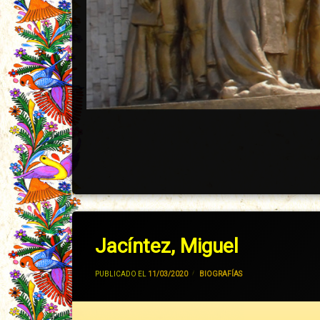
Jacíntez, Miguel
POR
JIVANCM
PUBLICADO EL
11/03/2020
CATEGORÍAS:
BIOGRAFÍAS