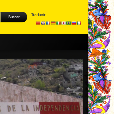
Cabecera
Traducir:
→
Secundario