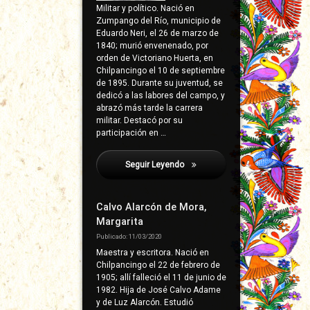
Militar y político. Nació en
Zumpango del Río, municipio de
Eduardo Neri, el 26 de marzo de
1840; murió envenenado, por
orden de Victoriano Huerta, en
Chilpancingo el 10 de septiembre
de 1895. Durante su juventud, se
dedicó a las labores del campo, y
abrazó más tarde la carrera
militar. Destacó por su
participación en …
Seguir Leyendo
Jacíntez, Miguel
Calvo Alarcón de Mora,
Margarita
Publicado: 11/03/2020
Maestra y escritora. Nació en
Chilpancingo el 22 de febrero de
1905; allí falleció el 11 de junio de
1982. Hija de José Calvo Adame
y de Luz Alarcón. Estudió