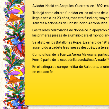
Aviador. Nació en Acapulco, Guerrero, en 1892; mur
Trabajó como obrero fundidor en los talleres de la 
llegó a ser, a los 23 años, maestro fundidor, mayo
Talleres Nacionales de Construcción Aeronáutica.
Los talleres ferroviarios de Nonoalco lo apoyaron 
las primeras piezas de aluminio para el monoplano
Se alistó en los Batallones Rojos. En enero de 19
ascendido a cadete tres meses después, y a tenie
Como oficial de la Fuerza Aérea Mexicana, particip
Formó parte de la escuadrilla acrobática Amado 
En el extinguido campo militar de Balbuena, al or
en esa acción.