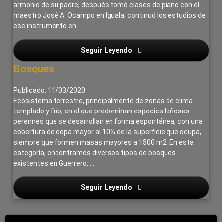
armonio de su padre; después tomó clases de piano con el
maestro José A. Ocampo en Iguala; continuó los estudios de
ese instrumento en …
Seguir Leyendo
Apreza García, Eucaria
Bosques
Publicado: 11/03/2020
Ecosistema terrestre, principalmente de zonas de clima
templado y frío, en el que predominan especies leñosas
perennes que se desarrollan en forma espontánea, con una
cobertura de copa mayor al 10% de la superficie que ocupa,
siempre que formen masas mayores a 1500 m2. En esta
categoría, encontramos diversos tipos de bosques
existentes en Guerrero. …
Seguir Leyendo
Apreza García, Eucaria