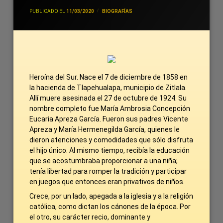
POR
JIVANCM
PUBLICADO EL
11/03/2020
CATEGORÍAS:
BIOGRAFÍAS
Heroína del Sur. Nace el 7 de diciembre de 1858 en
la hacienda de Tlapehualapa, municipio de Zitlala.
Allí muere asesinada el 27 de octubre de 1924. Su
nombre completo fue María Ambrosia Concepción
Eucaria Apreza García. Fueron sus padres Vicente
Apreza y María Hermenegilda García, quienes le
dieron atenciones y comodidades que sólo disfruta
el hijo único. Al mismo tiempo, recibía la educación
que se acostumbraba proporcionar a una niña;
tenía libertad para romper la tradición y participar
en juegos que entonces eran privativos de niños.
Crece, por un lado, apegada a la iglesia y a la religión
católica, como dictan los cánones de la época. Por
el otro, su carácter recio, dominante y