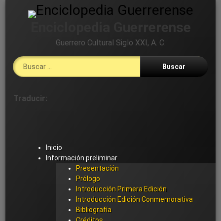
Ir
al
Enciclopedia Guerrerense
contenido
Guerrero Cultural Siglo XXI, A. C.
Buscar:
Cabecera
Traducir:
→
Secundario
Inicio
Información preliminar
Presentación
Prólogo
Introducción Primera Edición
Introducción Edición Conmemorativa
Bibliografía
Créditos