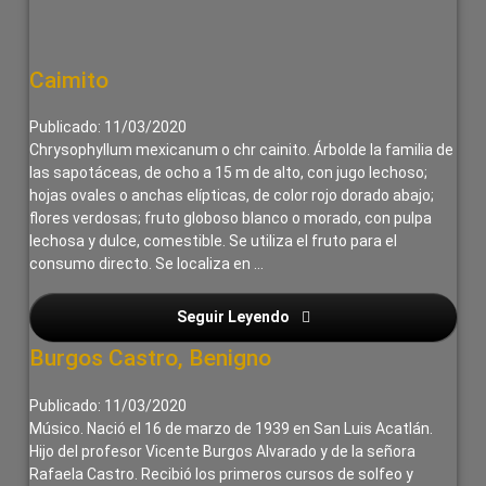
lateral
derecha
Caimito
Publicado: 11/03/2020
Chrysophyllum mexicanum o chr cainito. Árbolde la familia de
las sapotáceas, de ocho a 15 m de alto, con jugo lechoso;
hojas ovales o anchas elípticas, de color rojo dorado abajo;
flores verdosas; fruto globoso blanco o morado, con pulpa
lechosa y dulce, comestible. Se utiliza el fruto para el
consumo directo. Se localiza en …
Seguir Leyendo
Apreza García, Eucaria
Burgos Castro, Benigno
Publicado: 11/03/2020
Músico. Nació el 16 de marzo de 1939 en San Luis Acatlán.
Hijo del profesor Vicente Burgos Alvarado y de la señora
Rafaela Castro. Recibió los primeros cursos de solfeo y