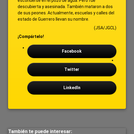
esconderse en el pozo de agua. Pero fue
descubierta y asesinada. También mataron a dos
de sus peones. Actualmente, escuelas y calles del
estado de Guerrero llevan su nombre.
(JSA/JGCL)
¡Compártelo!
Facebook
Twitter
LinkedIn
Barra
También te puede interesar: