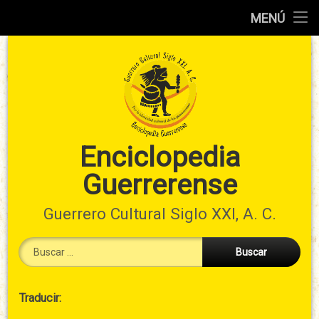
Inicio
MENÚ
Ir
Información
al
preliminar
contenido
Atlas
municipal
Índices
Enciclopedia
Guerrerense
Contacto
Guerrero Cultural Siglo XXI, A. C.
Buscar:
Cabecera
Traducir:
→