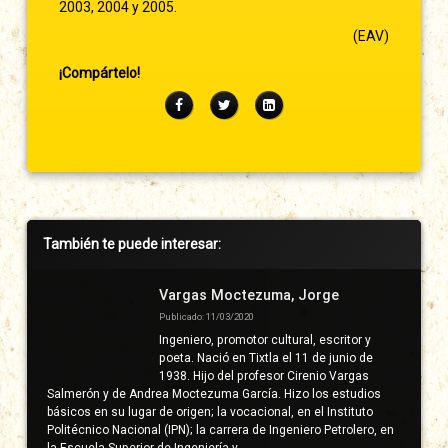
2003, 2004 y 2005.
(EAV)
¡Compártelo!
Facebook
Twitter
LinkedIn
Barra
También te puede interesar:
lateral
derecha
Vargas Moctezuma, Jorge
Publicado: 11/03/2020
Ingeniero, promotor cultural, escritor y
poeta. Nació en Tixtla el 11 de junio de
1938. Hijo del profesor Cirenio Vargas
Salmerón y de Andrea Moctezuma García. Hizo los estudios
básicos en su lugar de origen; la vocacional, en el Instituto
Politécnico Nacional (IPN); la carrera de Ingeniero Petrolero, en
la Escuela Superior de Ingeniería y …