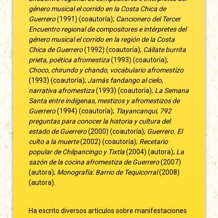
género musical el corrido en la Costa Chica de
Guerrero
(1991) (coautoría);
Cancionero del Tercer
Encuentro regional de compositores e intérpretes del
género musical el corrido en la región de la Costa
Chica de Guerrero
(1992) (coautoría);
Cállate burrita
prieta, poética afromestiza
(1993) (coautoría);
Choco, chirundo y chando, vocabulario afromestizo
(1993) (coautoría);
Jamás fandango al cielo,
narrativa afromestiza
(1993) (coautoría);
La Semana
Santa entre indígenas, mestizos y afromestizos de
Guerrero
(1994) (coautoría);
Tlayancanqui, 792
preguntas para conocer la historia y cultura del
estado de Guerrero
(2000) (coautoría);
Guerrero. El
culto a la muerte
(2002) (coautoría);
Recetario
popular de Chilpancingo y Tixtla
(2004) (autora);
La
sazón de la cocina afromestiza de Guerrero
(2007)
(autora);
Monografía: Barrio de Tequicorral
(2008)
(autora).
Ha escrito diversos artículos sobre manifestaciones