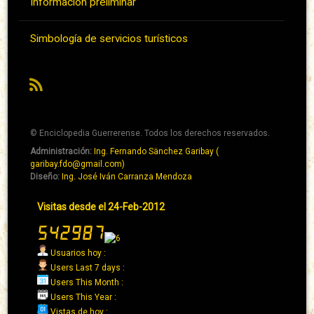
Información preliminar
Simbología de servicios turísticos
RSS
© Enciclopedia Guerrerense. Todos los derechos reservados.
Administración:
Ing. Fernando Sänchez Garibay (
Pie
garibay.fdo@gmail.com)
de
Diseño:
Ing. José Iván Carranza Mendoza
página
Pie
Visitas desde el 24-Feb-2012
→
de
Abaixo
página
→
Usuarios hoy :
Derecha
Users Last 7 days :
Users This Month :
Users This Year :
Vistas de hoy :