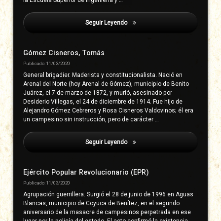
Seguir Leyendo
Aparicio Prudente, Francisca
Gómez Cisneros, Tomás
Publicado: 11/03/2020
General brigadier. Maderista y constitucionalista. Nació en
Arenal del Norte (hoy Arenal de Gómez), municipio de Benito
Juárez, el 7 de marzo de 1872, y murió, asesinado por
Desiderio Villegas, el 24 de diciembre de 1914. Fue hijo de
Alejandro Gómez Cebreros y Rosa Cisneros Valdovinos; él era
un campesino sin instrucción, pero de carácter …
Seguir Leyendo
Aparicio Prudente, Francisca
Ejército Popular Revolucionario (EPR)
Publicado: 11/03/2020
Agrupación guerrillera. Surgió el 28 de junio de 1996 en Aguas
Blancas, municipio de Coyuca de Benítez, en el segundo
aniversario de la masacre de campesinos perpetrada en ese
lugar por la policía del estado. El acto confirmó la existencia