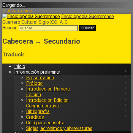
Cargando…
Ir al contenido
Enciclopedia Guerrerense
Guerrero Cultural Siglo XXI, A. C.
Buscar:
Cabecera → Secundario
Traducir:
Inicio
Información preliminar
Presentación
Prólogo
Introducción Primera
Edición
Introducción Edición
Conmemorativa
Bibliografía
Créditos
Guía para consulta
Siglas, acrónimos y abreviaturas