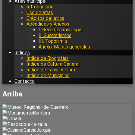
Atlas municipal
Introducción
Uso de atlas
Créditos del atlas
Apéndices y Anexos
I. Resumen municipal
II. Guerrerismos
III. Toponimia
Anexo: Mapas generales
Índices
Índice de Biografías
Índice de Cultura General
Índice de Fauna y Flora
Índice de Municipios
Contacto
Arriba