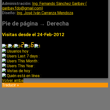
Administración:
Ing. Fernando Sänchez Garibay (
garibay.fdo@gmail.com)
Diseño:
Ing. José Iván Carranza Mendoza
Pie de página → Derecha
Visitas desde el 24-Feb-2012
Usuarios hoy :
Users Last 7 days :
Users This Month :
Users This Year :
Vistas de hoy :
Quién está en línea :
Volver arriba
Traducir »