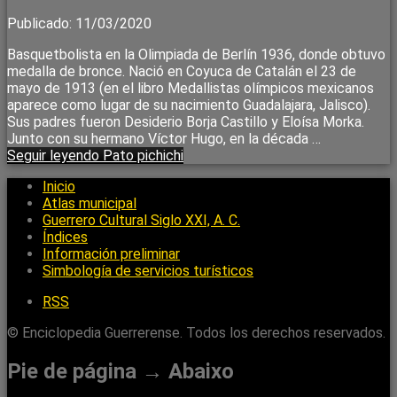
Publicado: 11/03/2020
Basquetbolista en la Olimpiada de Berlín 1936, donde obtuvo
medalla de bronce. Nació en Coyuca de Catalán el 23 de
mayo de 1913 (en el libro Medallistas olímpicos mexicanos
aparece como lugar de su nacimiento Guadalajara, Jalisco).
Sus padres fueron Desiderio Borja Castillo y Eloísa Morka.
Junto con su hermano Víctor Hugo, en la década …
Seguir leyendo
Pato pichichi
Inicio
Atlas municipal
Guerrero Cultural Siglo XXI, A. C.
Índices
Información preliminar
Simbología de servicios turísticos
RSS
© Enciclopedia Guerrerense. Todos los derechos reservados.
Pie de página → Abaixo