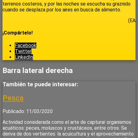
terrenos costeros, y por las noches se escucha su graznido
cuando se desplaza por los aires en busca de alimento.
(EA
¡Compártelo!
Facebook
Twitter
LinkedIn
Barra lateral derecha
También te puede interesar:
Pesca
Publicado: 11/03/2020
Actividad considerada como el arte de capturar organismos
acuáticos: peces, moluscos y crustáceos, entre otros. Se
deriva de dos vertientes: la acuicultura y el aprovechamiento