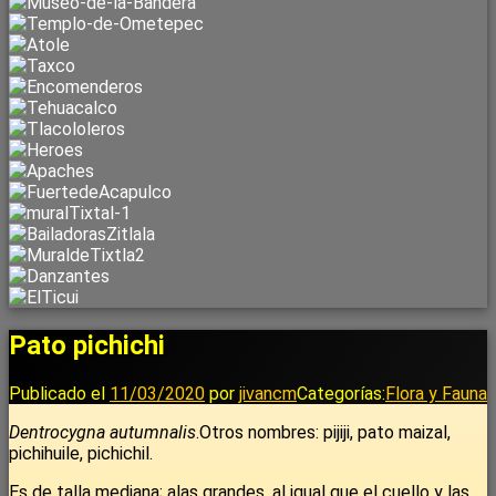
Pato pichichi
Publicado el
11/03/2020
por
jivancm
Categorías:
Flora y Fauna
Dentrocygna autumnalis
.Otros nombres: pijiji, pato maizal,
pichihuile, pichichil.
Es de talla mediana; alas grandes, al igual que el cuello y las