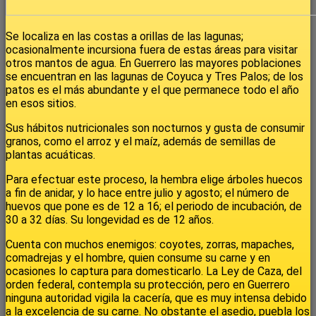
Se localiza en las costas a orillas de las lagunas;
ocasionalmente incursiona fuera de estas áreas para visitar
otros mantos de agua. En Guerrero las mayores poblaciones
se encuentran en las lagunas de Coyuca y Tres Palos; de los
patos es el más abundante y el que permanece todo el año
en esos sitios.
Sus hábitos nutricionales son nocturnos y gusta de consumir
granos, como el arroz y el maíz, además de semillas de
plantas acuáticas.
Para efectuar este proceso, la hembra elige árboles huecos
a fin de anidar, y lo hace entre julio y agosto; el número de
huevos que pone es de 12 a 16; el periodo de incubación, de
30 a 32 días. Su longevidad es de 12 años.
Cuenta con muchos enemigos: coyotes, zorras, mapaches,
comadrejas y el hombre, quien consume su carne y en
ocasiones lo captura para domesticarlo. La Ley de Caza, del
orden federal, contempla su protección, pero en Guerrero
ninguna autoridad vigila la cacería, que es muy intensa debido
a la excelencia de su carne. No obstante el asedio, puebla los