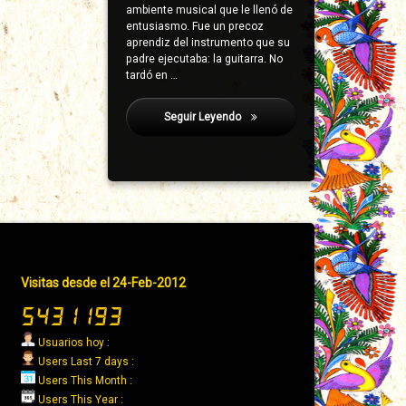
ambiente musical que le llenó de
entusiasmo. Fue un precoz
aprendiz del instrumento que su
padre ejecutaba: la guitarra. No
tardó en …
Seguir Leyendo
Galena
Pie
Visitas desde el 24-Feb-2012
de
página
→
Usuarios hoy :
Derecha
Users Last 7 days :
Users This Month :
Users This Year :