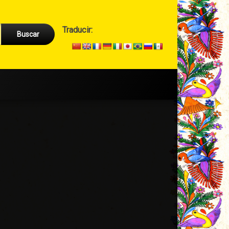
Cabecera
Traducir:
→
Secundario