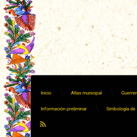
Inicio
Atlas municipal
Guerrero
Información preliminar
Simbología de s
RSS