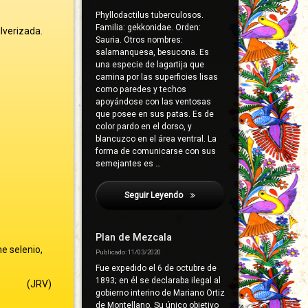
Phyllodactilus tuberculosos.
Familia: gekkonidae. Orden:
lverizada.
Sauria. Otros nombres:
salamanquesa, besucona. Es
una especie de lagartija que
camina por las superficies lisas
como paredes y techos
apoyándose con las ventosas
que posee en sus patas. Es de
color pardo en el dorso, y
blancuzco en el área ventral. La
forma de comunicarse con sus
semejantes es …
Seguir Leyendo
Galena
Plan de Mezcala
e selenio,
Publicado: 11/03/2020
Fue expedido el 6 de octubre de
1893; en él se declaraba ilegal al
(JRV)
gobierno interino de Mariano Ortiz
de Montellano. Su único objetivo