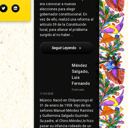
era convocar a nuevas
ebook
Twitter
LinkedIn
elecciones para elegir
gobernador constitucional. En
vez de ello, realizó una reforma al
artículo 39 de la Constitución
local, para allanar el problema
surgido al no haber …
Seguir Leyendo
Galena
Méndez
Salgado,
Luis
Fernando
Publicado:
11/03/2020
Músico. Nació en Chilpancingo el
31 de enero de 1958. Hijo de los
señores Manuel Méndez Ramírez
y Guillermina Salgado Guzmán.
Su padre, el Chino Méndez,le hizo
pasar su infancia rodeado de un