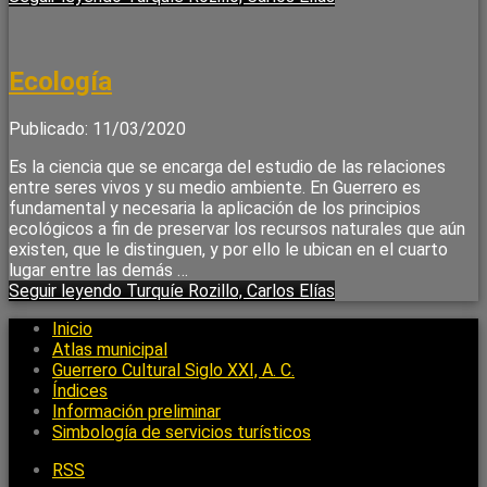
Ecología
Publicado: 11/03/2020
Es la ciencia que se encarga del estudio de las relaciones
entre seres vivos y su medio ambiente. En Guerrero es
fundamental y necesaria la aplicación de los principios
ecológicos a fin de preservar los recursos naturales que aún
existen, que le distinguen, y por ello le ubican en el cuarto
lugar entre las demás …
Seguir leyendo
Turquíe Rozillo, Carlos Elías
Inicio
Atlas municipal
Guerrero Cultural Siglo XXI, A. C.
Índices
Información preliminar
Simbología de servicios turísticos
RSS