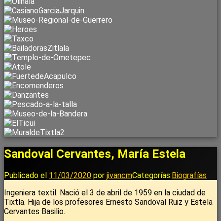
Sandoval Cervantes, María Estela
Publicado el
11/03/2020
por
jivancm
Categorías:
Biografías
Ingeniera textil. Nació el 3 de abril de 1959 en la ciudad de
Tixtla. Hija de los profesores Ernesto Sandoval Ruiz y Estela
Cervantes Basilio.