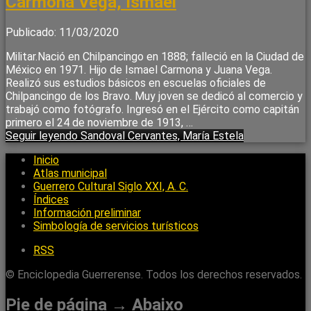
Carmona Vega, Ismael
Publicado: 11/03/2020
Militar.Nació en Chilpancingo en 1888; falleció en la Ciudad de
México en 1971. Hijo de Ismael Carmona y Juana Vega.
Realizó sus estudios básicos en escuelas oficiales de
Chilpancingo de los Bravo. Muy joven se dedicó al comercio y
trabajó como fotógrafo. Ingresó en el Ejército como capitán
primero el 24 de noviembre de 1913, …
Seguir leyendo
Sandoval Cervantes, María Estela
Inicio
Atlas municipal
Guerrero Cultural Siglo XXI, A. C.
Índices
Información preliminar
Simbología de servicios turísticos
RSS
© Enciclopedia Guerrerense. Todos los derechos reservados.
Pie de página → Abaixo