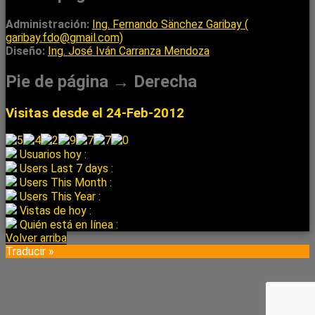
Administración:
Ing. Fernando Sänchez Garibay (
garibay.fdo@gmail.com)
Diseño:
Ing. José Iván Carranza Mendoza
Pie de página → Derecha
Visitas desde el 24-Feb-2012
Usuarios hoy :
Users Last 7 days :
Users This Month :
Users This Year :
Vistas de hoy :
Quién está en línea :
Volver arriba
Traducir »