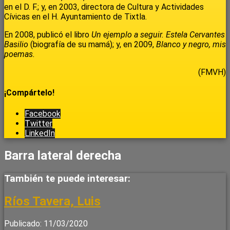
en el D. F.; y, en 2003, directora de Cultura y Actividades
Cívicas en el H. Ayuntamiento de Tixtla.
En 2008, publicó el libro
Un ejemplo a seguir. Estela Cervantes
Basilio
(biografía de su mamá); y, en 2009,
Blanco y negro, mis
poemas.
(FMVH)
¡Compártelo!
Facebook
Twitter
LinkedIn
Barra lateral derecha
También te puede interesar:
Ríos Tavera, Luis
Publicado: 11/03/2020