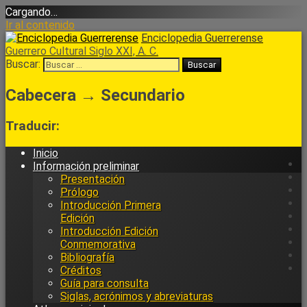
Cargando…
Ir al contenido
Enciclopedia Guerrerense
Guerrero Cultural Siglo XXI, A. C.
Buscar:
Cabecera → Secundario
Traducir:
Inicio
Información preliminar
Presentación
Prólogo
Introducción Primera
Edición
Introducción Edición
Conmemorativa
Bibliografía
Créditos
Guía para consulta
Siglas, acrónimos y abreviaturas