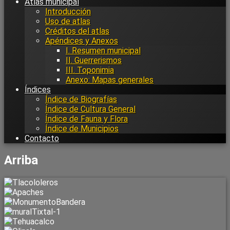
Atlas municipal
Introducción
Uso de atlas
Créditos del atlas
Apéndices y Anexos
I. Resumen municipal
II. Guerrerismos
III. Toponimia
Anexo: Mapas generales
Índices
Índice de Biografías
Índice de Cultura General
Índice de Fauna y Flora
Índice de Municipios
Contacto
Arriba