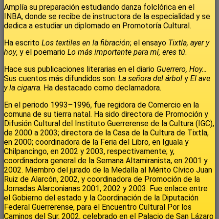
Amplía su preparación estudiando danza folclórica en el
INBA, donde se recibe de instructora de la especialidad y se
dedica a estudiar un diplomado en Promotoría Cultural.
Ha escrito
Los textiles en la fibración
; el ensayo
Tixtla, ayer y
hoy
, y el poemario
Lo más importante para mí, eres tú
.
Hace sus publicaciones literarias en el diario
Guerrero, Hoy…
Sus cuentos más difundidos son:
La señora del árbol
y
El ave
y la cigarra
. Ha destacado como declamadora.
En el periodo 1993–1996, fue regidora de Comercio en la
comuna de su tierra natal. Ha sido directora de Promoción y
Difusión Cultural del Instituto Guerrerense de la Cultura (IGC),
de 2000 a 2003; directora de la Casa de la Cultura de Tixtla,
en 2000; coordinadora de la Feria del Libro, en Iguala y
Chilpancingo, en 2002 y 2003, respectivamente; y,
coordinadora general de la Semana Altamiranista, en 2001 y
2002. Miembro del jurado de la Medalla al Mérito Cívico Juan
Ruiz de Alarcón, 2002, y coordinadora de Promoción de la
Jornadas Alarconianas 2001, 2002 y 2003. Fue enlace entre
el Gobierno del estado y la Coordinación de la Diputación
Federal Guerrerense, para el Encuentro Cultural Por los
Caminos del Sur, 2002, celebrado en el Palacio de San Lázaro