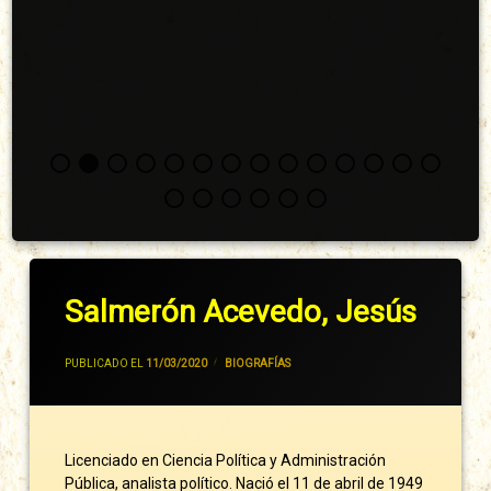
Salmerón Acevedo, Jesús
POR
JIVANCM
PUBLICADO EL
11/03/2020
CATEGORÍAS:
BIOGRAFÍAS
Licenciado en Ciencia Política y Administración
Pública, analista político. Nació el 11 de abril de 1949