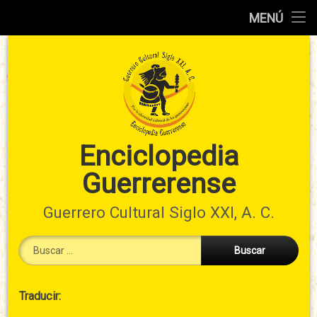
Inicio
MENÚ
Ir
Información
al
preliminar
contenido
Atlas
municipal
Índices
Enciclopedia
Guerrerense
Contacto
Guerrero Cultural Siglo XXI, A. C.
Buscar:
Cabecera
Traducir:
→