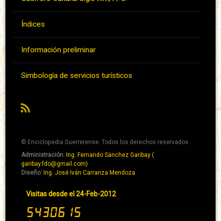
Índices
Información preliminar
Simbología de servicios turísticos
RSS
© Enciclopedia Guerrerense. Todos los derechos reservados.
Administración:
Ing. Fernando Sänchez Garibay (
Pie
garibay.fdo@gmail.com)
de
Diseño:
Ing. José Iván Carranza Mendoza
página
Pie
Visitas desde el 24-Feb-2012
→
de
Abaixo
página