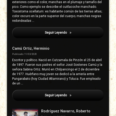
exteriores como el color, manchas en el plumaje y tamaño del
pico. Como ejemplo se describe el cuitlacoche manchado.
Toxostoma ocellatum: es habitante común de las tierras altas;
color oscuro en la parte superior del cuerpo; manchas negras
redondeadas …
Seguir Leyendo
Salmerón Acevedo, Jesús
Camú Ortiz, Herminio
Publicado: 11/03/2020
Escritor y político. Nació en Cutzamala de Pinzón el 25 de abril
de 1897. Fueron sus padres el señor José Sostenes Camú y la
señora Sabina Ortiz. Murió en Chilpancingo el 2 de diciembre
de 1977. Huérfano muy joven se dedicó a la arriería entre
Pungarabato (hoy Ciudad Altamirano) y Toluca. Fue empleado
de un …
Seguir Leyendo
Salmerón Acevedo, Jesús
Rodríguez Navarro, Roberto