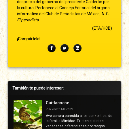
desprecio del gobierno del presidente Calderón por
la cultura. Pertenece al Consejo Editorial del órgano
informativo del Club de Periodistas de México, A. C.:
El periodista
.
(ETA/HCB)
¡Compártelo!
Facebook
Twitter
LinkedIn
Barra
También te puede interesar:
lateral
derecha
Cuitlacoche
Publicado: 11/03/2020
Ave canora parecida a los cenzontles; de
la familia Mimidae. Existen distintas
variedades diferenciadas por rasgos