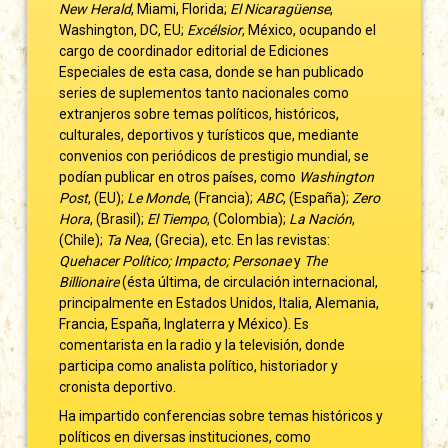
New Herald
, Miami, Florida;
El Nicaragüense
,
Washington, DC, EU;
Excélsior
, México, ocupando el
cargo de coordinador editorial de Ediciones
Especiales de esta casa, donde se han publicado
series de suplementos tanto nacionales como
extranjeros sobre temas políticos, históricos,
culturales, deportivos y turísticos que, mediante
convenios con periódicos de prestigio mundial, se
podían publicar en otros países, como
Washington
Post
, (EU);
Le Monde
, (Francia);
ABC
, (España);
Zero
Hora
, (Brasil);
El Tiempo
, (Colombia);
La Nación
,
(Chile);
Ta Nea
, (Grecia), etc. En las revistas:
Quehacer Político; Impacto; Personae
y
The
Billionaire
(ésta última, de circulación internacional,
principalmente en Estados Unidos, Italia, Alemania,
Francia, España, Inglaterra y México). Es
comentarista en la radio y la televisión, donde
participa como analista político, historiador y
cronista deportivo.
Ha impartido conferencias sobre temas históricos y
políticos en diversas instituciones, como