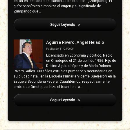
están en las banderas; banderas de cráneos” (tzompantli). El
glifo toponímico simboliza el origen y el significado de
Zumpango que …
Seguir Leyendo
Ríos Tavera, Luis
Aguirre Rivero, Ángel Heladio
Publicado: 11/03/2020
Licenciado en Economía y político. Nació
en Ometepec el 21 de abril de 1956. Hijo de
Delfino Aguirre López y de María Dolores
Rivero Baños. Cursó los estudios primarios y secundarios en
su ciudad natal, en la Escuela Primaria Vicente Guerrero y en la
Escuela Secundaria Federal Cuauhtémoc, respectivamente,
ambas de Ometepec; hizo el bachillerato …
Seguir Leyendo
Ríos Tavera, Luis