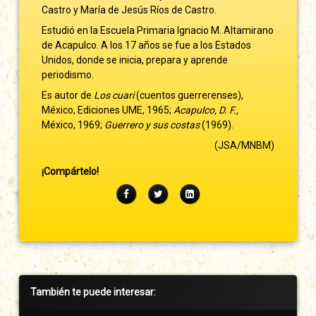
Castro y María de Jesús Ríos de Castro.
Estudió en la Escuela Primaria Ignacio M. Altamirano
de Acapulco. A los 17 años se fue a los Estados
Unidos, donde se inicia, prepara y aprende
periodismo.
Es autor de
Los cuari
(cuentos guerrerenses),
México, Ediciones UME, 1965;
Acapulco, D. F.,
México, 1969;
Guerrero y sus costas
(1969).
(JSA/MNBM)
¡Compártelo!
Facebook
Twitter
LinkedIn
Barra
También te puede interesar:
lateral