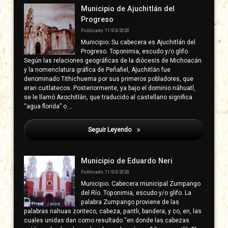
derecha
Municipio de Ajuchitlán del
Progreso
Publicado: 11/03/2020
Municipio. Su cabecera es Ajuchitlán del
Progreso. Toponimia, escudo y/o glifo.
Según las relaciones geográficas de la diócesis de Michoacán
y la nomenclatura gráfica de Peñafiel, Ajuchitlán fue
denominado Tithichuema por sus primeros pobladores, que
eran cuitlatecos. Posteriormente, ya bajo el dominio náhuatl,
se le llamó Axochitlán, que traducido al castellano significa
“agua florida” o …
Seguir Leyendo
Ríos Tavera, Luis
Municipio de Eduardo Neri
Publicado: 11/03/2020
Municipio. Cabecera municipal Zumpango
del Río. Toponimia, escudo y/o glifo. La
palabra Zumpango proviene de las
palabras nahuas zonteco, cabeza, pantli, bandera, y co, en, las
cuales unidas dan como resultado “en donde las cabezas