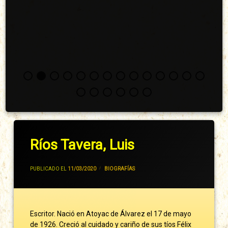
Ríos Tavera, Luis
POR
JIVANCM
PUBLICADO EL
11/03/2020
CATEGORÍAS:
BIOGRAFÍAS
Escritor. Nació en Atoyac de Álvarez el 17 de mayo
de 1926. Creció al cuidado y cariño de sus tíos Félix