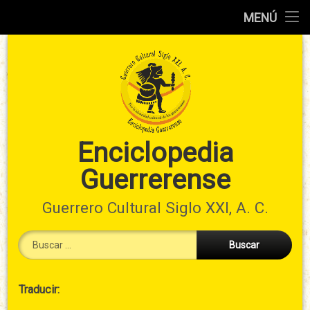
Inicio
MENÚ
Ir
Información
al
preliminar
contenido
Atlas
municipal
Índices
Enciclopedia
Guerrerense
Contacto
Guerrero Cultural Siglo XXI, A. C.
Buscar:
Cabecera
Traducir:
→