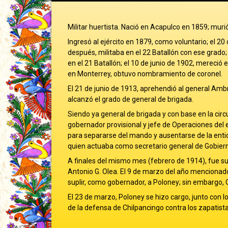
Militar huertista. Nació en Acapulco en 1859; mur
Ingresó al ejército en 1879, como voluntario; el 2
después, militaba en el 22 Batallón con ese grado; 
en el 21 Batallón; el 10 de junio de 1902, mereció
en Monterrey, obtuvo nombramiento de coronel.
El 21 de junio de 1913, aprehendió al general Ambro
alcanzó el grado de general de brigada.
Siendo ya general de brigada y con base en la cir
gobernador provisional y jefe de Operaciones del 
para separarse del mando y ausentarse de la enti
quien actuaba como secretario general de Gobier
A finales del mismo mes (febrero de 1914), fue su
Antonio G. Olea. El 9 de marzo del año mencionado
suplir, como gobernador, a Poloney; sin embargo, Ol
El 23 de marzo, Poloney se hizo cargo, junto con l
de la defensa de Chilpancingo contra los zapatist