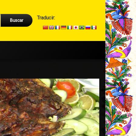
Cabecera
Traducir:
→
Secundario