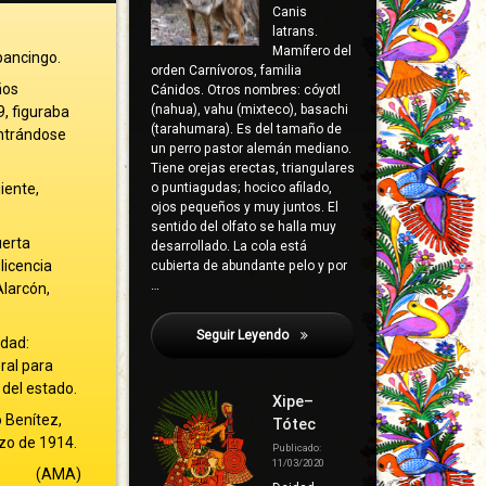
Canis
latrans.
Mamífero del
pancingo.
orden Carnívoros, familia
ños
Cánidos. Otros nombres: cóyotl
(nahua), vahu (mixteco), basachi
9, figuraba
(tarahumara). Es del tamaño de
ontrándose
un perro pastor alemán mediano.
Tiene orejas erectas, triangulares
iente,
o puntiagudas; hocico afilado,
ojos pequeños y muy juntos. El
sentido del olfato se halla muy
uerta
desarrollado. La cola está
licencia
cubierta de abundante pelo y por
…
Alarcón,
Seguir Leyendo
Poloney, Juan A.
idad:
ral para
 del estado.
Xipe–
o Benítez,
Tótec
rzo de 1914.
Publicado:
11/03/2020
(AMA)