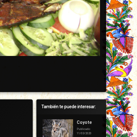
Barra
También te puede interesar:
lateral
derecha
Coyote
Publicado:
11/03/2020