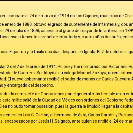
ió en combate el 24 de marzo de 1914 en Los Cajones, municipio de Chil
0 de enero de 1880, obtuvo el grado de subteniente de Infantería y, dos a
el 29 de julio de 1898, ascendió al grado de mayor de Infantería; en 189
 el ascenso a teniente coronel de Infantería y, cuatro años después, enc
sio Figueroa y lo fusiló dos días después en Iguala. El 7 de octubre sigu
cular 2 del 2 de febrero de 1914, Poloney fue nombrado por Victoriano H
estado de Guerrero. Sustituyó a su colega Manuel Zozaya, quien obtuvo 
dad. El nuevo gobernante recibió el poder de manos de Carlos Guevara 
no y encargado del despacho.
stituido como jefe de Operaciones por el general más temible en la ent
 este mílite salió de la Ciudad de México con órdenes del Gobierno fede
ea no pudo tomar posesión, pues la guerra le impidió llegar a la capital
os generales Luis G. Cartón, el hermano de éste, Carlos Cartón, y Pacian
as, encabezados por Jesús H. Salgado, ante quien se rindió el 24 de ma