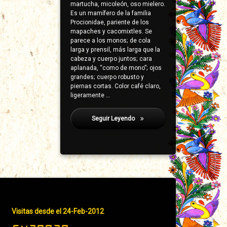
martucha, micoleón, oso mielero.
Es un mamífero de la familia
Procionidae, pariente de los
mapaches y cacomixtles. Se
parece a los monos; de cola
larga y prensil, más larga que la
cabeza y cuerpo juntos; cara
aplanada, “como de mono”; ojos
grandes; cuerpo robusto y
piernas cortas. Color café claro,
ligeramente …
Seguir Leyendo
Poloney, Juan A.
Pie
Visitas desde el 24-Feb-2012
de