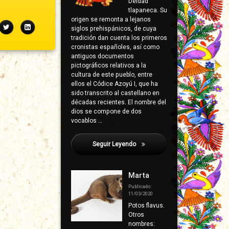
Deidad
tlapaneca. Su
origen se remonta a lejanos
ebook
Twitter
LinkedIn
siglos prehispánicos, de cuya
tradición dan cuenta los primeros
cronistas españoles, así como
antiguos documentos
pictográficos relativos a la
cultura de este pueblo, entre
ellos el Códice Azoyú I, que ha
sido transcrito al castellano en
décadas recientes. El nombre del
dios se compone de dos
vocablos …
Seguir Leyendo
Poloney, Juan A.
Marta
Publicado:
11/03/2020
Potos flavus.
Otros
nombres: