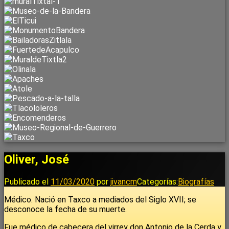
Oliver, José
Publicado el
11/03/2020
por
jivancm
Categorías:
Biografías
Médico. Nació en Taxco a mediados del Siglo XVII; se
desconoce la fecha de su muerte.
Fue médico de cabecera del virrey don Antonio de la Cerda y