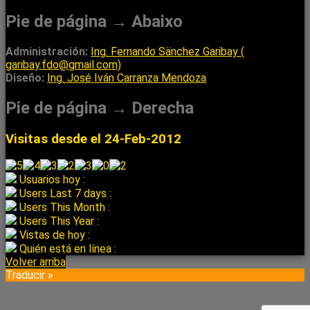
Pie de página → Abaixo
Administración:
Ing. Fernando Sänchez Garibay (
garibay.fdo@gmail.com)
Diseño:
Ing. José Iván Carranza Mendoza
Pie de página → Derecha
Visitas desde el 24-Feb-2012
Usuarios hoy :
Users Last 7 days :
Users This Month :
Users This Year :
Vistas de hoy :
Quién está en línea :
Volver arriba
Traducir »