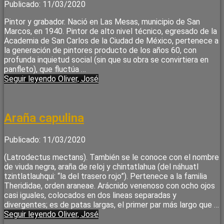
Publicado: 11/03/2020
Pintor y grabador. Nació en Las Mesas, municipio de San
Marcos, en 1940. Pintor de alto nivel técnico, egresado de la
Academia de San Carlos de la Ciudad de México, pertenece a
la generación de pintores producto de los años 60, con
profunda inquietud social (sin que su obra se convirtiera en
panfleto), que fluctúa …
Seguir leyendo
Oliver, José
Araña capulina
Publicado: 11/03/2020
(Latrodectus mectans). También se le conoce con el nombre
de viuda negra, araña de reloj y chintatlahua (del náhuatl
tzintlatlauhqui: “la del trasero rojo”). Pertenece a la familia
Therididae, orden araneae. Arácnido venenoso con ocho ojos
casi iguales, colocados en dos lineas separadas y
divergentes; es de patas largas, el primer par más largo que …
Seguir leyendo
Oliver, José