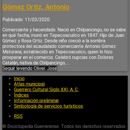
Gómez Ortiz, Antonio
Publicado: 11/03/2020
Comerciante y hacendado. Nació en Chilpancingo, no se sabe
en qué fecha; murió en Tepecoacuilco en 1847. Hijo de Juan
Gómez y Rosa Ortiz. Desde niño creció a la sombra
protectora del acaudalado comerciante Antonio Gómez
Maturana, establecido en Tepecoacuilco, quien lo hizo
prosperar en el comercio. Celebró nupcias con Dolores
Catalán, nativa de Chilpancingo, …
Seguir leyendo
Oliver, José
Inicio
Atlas municipal
Guerrero Cultural Siglo XXI, A. C.
Índices
Información preliminar
Simbología de servicios turísticos
RSS
© Enciclopedia Guerrerense. Todos los derechos reservados.