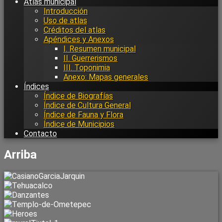
Atlas municipal
Introducción
Uso de atlas
Créditos del atlas
Apéndices y Anexos
I. Resumen municipal
II. Guerrerismos
III. Toponimia
Anexo: Mapas generales
Índices
Índice de Biografías
Índice de Cultura General
Índice de Fauna y Flora
Índice de Municipios
Contacto
Arriba