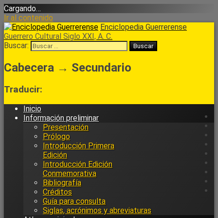
Cargando…
Ir al contenido
Enciclopedia Guerrerense
Guerrero Cultural Siglo XXI, A. C.
Buscar:
Cabecera → Secundario
Traducir:
Inicio
Información preliminar
Presentación
Prólogo
Introducción Primera
Edición
Introducción Edición
Conmemorativa
Bibliografía
Créditos
Guía para consulta
Siglas, acrónimos y abreviaturas