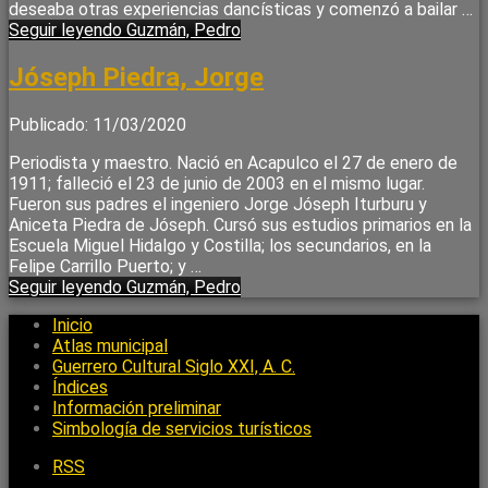
deseaba otras experiencias dancísticas y comenzó a bailar …
Seguir leyendo
Guzmán, Pedro
Jóseph Piedra, Jorge
Publicado: 11/03/2020
Periodista y maestro. Nació en Acapulco el 27 de enero de
1911; falleció el 23 de junio de 2003 en el mismo lugar.
Fueron sus padres el ingeniero Jorge Jóseph Iturburu y
Aniceta Piedra de Jóseph. Cursó sus estudios primarios en la
Escuela Miguel Hidalgo y Costilla; los secundarios, en la
Felipe Carrillo Puerto; y …
Seguir leyendo
Guzmán, Pedro
Inicio
Atlas municipal
Guerrero Cultural Siglo XXI, A. C.
Índices
Información preliminar
Simbología de servicios turísticos
RSS