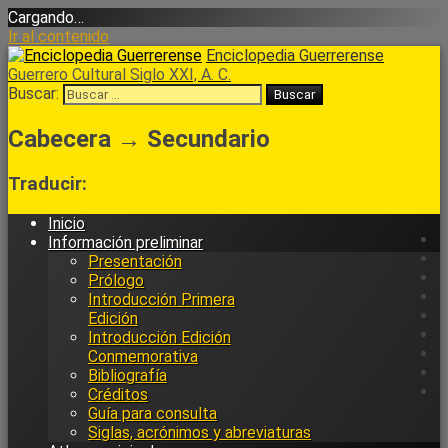
Cargando…
Ir al contenido
Enciclopedia Guerrerense
Guerrero Cultural Siglo XXI, A. C.
Buscar:
Cabecera → Secundario
Traducir:
Inicio
Información preliminar
Presentación
Prólogo
Introducción Primera
Edición
Introducción Edición
Conmemorativa
Bibliografía
Créditos
Guía para consulta
Siglas, acrónimos y abreviaturas