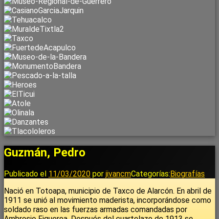
Guzmán, Pedro
Publicado el
11/03/2020
por
jivancm
Categorías:
Biografías
Nació en Totoapa, municipio de Taxco de Alarcón. En abril de
1911 se unió al movimiento maderista, incorporándose como
soldado raso en las fuerzas armadas comandadas por
Ambrosio Figueroa. Después del cuartelazo de 1913 se