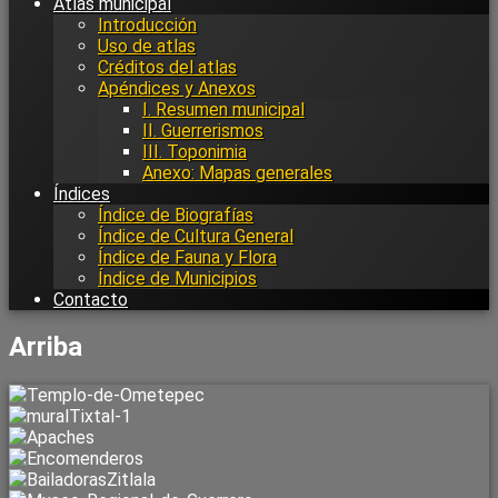
Atlas municipal
Introducción
Uso de atlas
Créditos del atlas
Apéndices y Anexos
I. Resumen municipal
II. Guerrerismos
III. Toponimia
Anexo: Mapas generales
Índices
Índice de Biografías
Índice de Cultura General
Índice de Fauna y Flora
Índice de Municipios
Contacto
Arriba