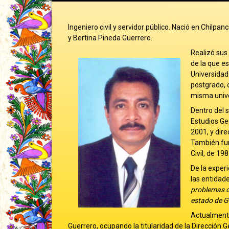
Ingeniero civil y servidor público. Nació en Chilp
y Bertina Pineda Guerrero.
Realizó sus 
de la que es
Universidad
postgrado, 
misma unive
Dentro del 
Estudios Ge
2001, y dire
También fun
Civil, de 19
De la experi
las entidade
problemas d
estado de G
Actualmente
Guerrero, ocupando la titularidad de la Dirección 