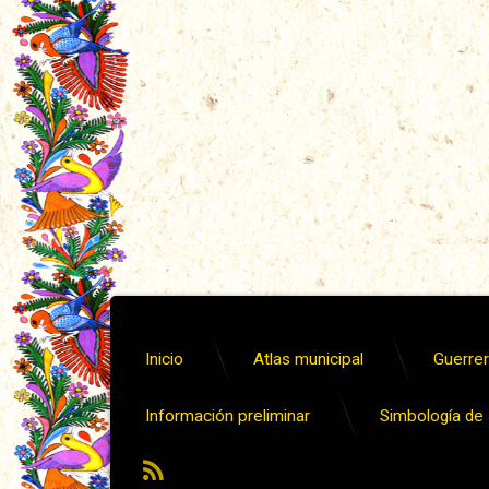
Inicio
Atlas municipal
Guerrero
Información preliminar
Simbología de s
RSS