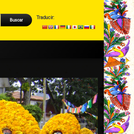
Cabecera
Traducir:
→
Secundario