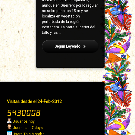
a 20 m en selvas tropicales,
aunque en Guerrero por lo regular
no sobrepasa los 15 m y se
localiza en vegetación
perturbada de la región
costanera. La parte superior del
tallo y las …
Seguir Leyendo
García Pineda, Mario
Pie
Visitas desde el 24-Feb-2012
de
página
→
Usuarios hoy :
Derecha
Users Last 7 days :
Users This Month :