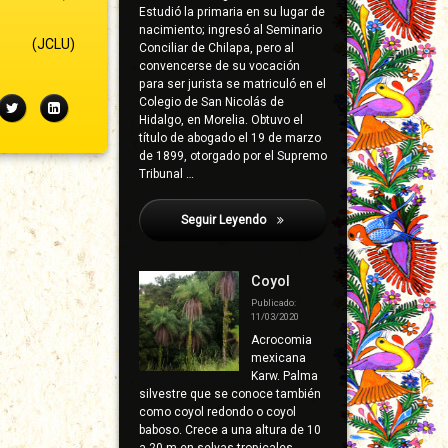
Estudió la primaria en su lugar de
nacimiento; ingresó al Seminario
(JCLU)
Conciliar de Chilapa, pero al
convencerse de su vocación
para ser jurista se matriculó en el
Colegio de San Nicolás de
ebook
Twitter
LinkedIn
Hidalgo, en Morelia. Obtuvo el
título de abogado el 19 de marzo
de 1899, otorgado por el Supremo
Tribunal …
Seguir Leyendo
García Pineda, Mario
Coyol
Publicado:
11/03/2020
Acrocomia
mexicana
Karw. Palma
silvestre que se conoce también
como coyol redondo o coyol
baboso. Crece a una altura de 10