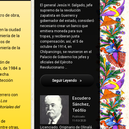
El general Jesús H. Salgado, jefe
supremo de la revolución
tro de obra,
zapatista en Guerrero y
gobernador del estado, consideró
necesario crear un banco que
en la ciudad
emitiera moneda para sus
niería de la
tropas, y recibieran justa
ios de
compensación; así, el 5 de
octubre de 1914, en
iería de la
Chilpancingo, se reunieron en el
Palacio de Gobierno los jefes y
ión de
oficiales del Ejército
Revolucionario …
s, de 1984 a
fecha.
tección
Seguir Leyendo
García Pineda, Mario
errero con
Escudero
:
Los
Sánchez,
itoriales del
Teófilo
Publicado:
 de
11/03/2020
ntre otras,
Licenciado. Originario de Olinalá.