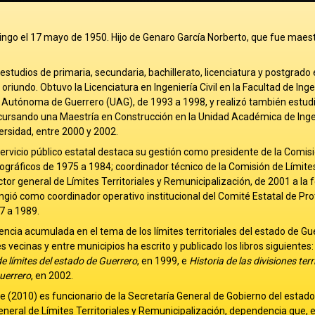
ancingo el 17 mayo de 1950. Hijo de Genaro García Norberto, que fue maes
estudios de primaria, secundaria, bachillerato, licenciatura y postgrado 
 oriundo. Obtuvo la Licenciatura en Ingeniería Civil en la Facultad de Inge
 Autónoma de Guerrero (UAG), de 1993 a 1998, y realizó también estud
cursando una Maestría en Construcción en la Unidad Académica de Ingen
rsidad, entre 2000 y 2002.
servicio público estatal destaca su gestión como presidente de la Comis
ográficos de 1975 a 1984; coordinador técnico de la Comisión de Límite
ctor general de Límites Territoriales y Remunicipalización, de 2001 a la 
gió como coordinador operativo institucional del Comité Estatal de Pro
87 a 1989.
encia acumulada en el tema de los límites territoriales del estado de Gu
s vecinas y entre municipios ha escrito y publicado los libros siguientes
e límites del estado de Guerrero
, en 1999, e
Historia de las divisiones terr
uerrero
, en 2002.
 (2010) es funcionario de la Secretaría General de Gobierno del estado
General de Límites Territoriales y Remunicipalización, dependencia que, e