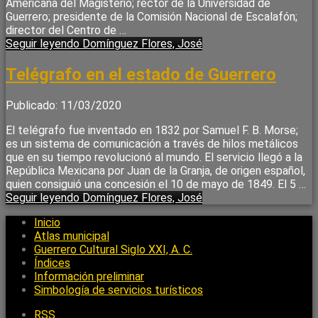
Americana del Magisterio; rector de la Universidad de
Guerrero; presidente de la Comisión Nacional de Escalafón;
director del Centro de …
Seguir leyendo
Domínguez Flores, José
Telégrafo en el estado de Guerrero
Publicado: 11/03/2020
El telégrafo fue inventado en 1832 por Samuel F. B. Morse;
es un sistema de comunicación a través de hilos metálicos
que en su tiempo revolucionó al mundo. El servicio llegó a la
República Mexicana por Juan de la Granja, de origen español,
quien consiguió una concesión el 10 de mayo de 1849. El 5 …
Seguir leyendo
Domínguez Flores, José
Inicio
Atlas municipal
Guerrero Cultural Siglo XXI, A. C.
Índices
Información preliminar
Simbología de servicios turísticos
RSS