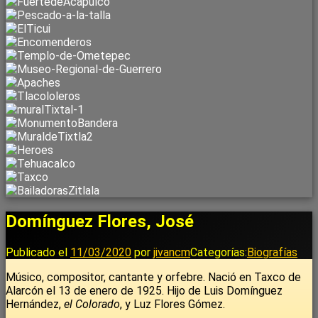
Domínguez Flores, José
Publicado el
11/03/2020
por
jivancm
Categorías:
Biografías
Músico, compositor, cantante y orfebre. Nació en Taxco de
Alarcón el 13 de enero de 1925. Hijo de Luis Domínguez
Hernández,
el Colorado
, y Luz Flores Gómez.