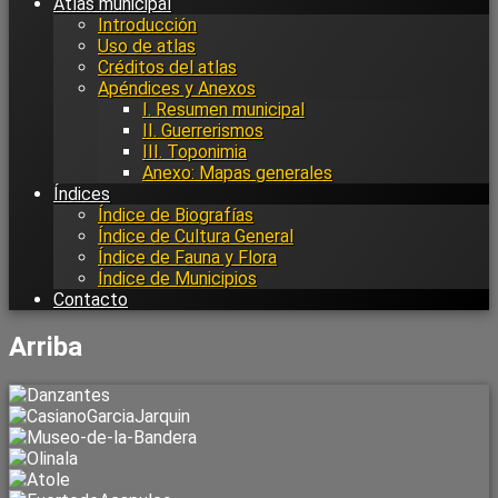
Atlas municipal
Introducción
Uso de atlas
Créditos del atlas
Apéndices y Anexos
I. Resumen municipal
II. Guerrerismos
III. Toponimia
Anexo: Mapas generales
Índices
Índice de Biografías
Índice de Cultura General
Índice de Fauna y Flora
Índice de Municipios
Contacto
Arriba