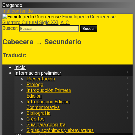
Cargando…
Ir al contenido
Enciclopedia Guerrerense
Guerrero Cultural Siglo XXI, A. C.
Buscar:
Cabecera → Secundario
Traducir:
Inicio
Información preliminar
Presentación
Prólogo
Introducción Primera
Edición
Introducción Edición
Conmemorativa
Bibliografía
Créditos
Guía para consulta
Siglas, acrónimos y abreviaturas