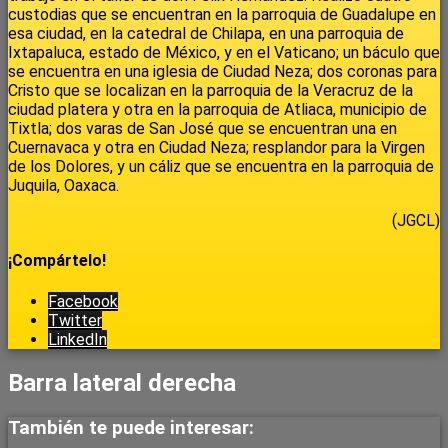
custodias que se encuentran en la parroquia de Guadalupe en
esa ciudad, en la catedral de Chilapa, en una parroquia de
Ixtapaluca, estado de México, y en el Vaticano; un báculo que
se encuentra en una iglesia de Ciudad Neza; dos coronas para
Cristo que se localizan en la parroquia de la Veracruz de la
ciudad platera y otra en la parroquia de Atliaca, municipio de
Tixtla; dos varas de San José que se encuentran una en
Cuernavaca y otra en Ciudad Neza; resplandor para la Virgen
de los Dolores, y un cáliz que se encuentra en la parroquia de
Juquila, Oaxaca.
(JGCL)
¡Compártelo!
Facebook
Twitter
LinkedIn
Barra lateral derecha
También te puede interesar: