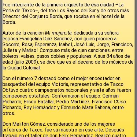
Fue integrante de la primera orquesta de esa ciudad –La
Perla de Taxco–, del trío Los Rayos del Sur y de otros más.
Director del Conjunto Borda, que tocaba en el hotel de la
Borda.
Autor de la canción
Mi mujercita
, dedicada a su señora
esposa Evangelina Díaz Sánchez, con quien procreó a
Socorro, Rosa, Esperanza, Isabel, José Luis, Jorge, Francisco,
Julieta y Marisol. Compuso más de cien canciones, entre
boleros, valses, pasos dobles y populares. A sus 84 años de
edad (julio 2009), se dice que es el decano de los músicos de
la Ciudad Colonial.
Con el número 7 destacó como el mejor encestador en
basquetbol del equipo Victoria, representativo de Taxco.
Obtuvo cuatro campeonatos nacionales y siete años fueron
campeones estatales. Conformaron el equipo: Germán
Pichardo, Eliseo Batallar, Pedro Martínez, Francisco
Chico
Pichardo, Rey Hernández y Edmundo Mata Bahena, entre
otros.
Don Melitón Gómez, considerado uno de los mejores
orfebres de Taxco, fue su maestro en ese arte. Después
trabajó en el taller de don Félix Hernández. Realizó cuatro