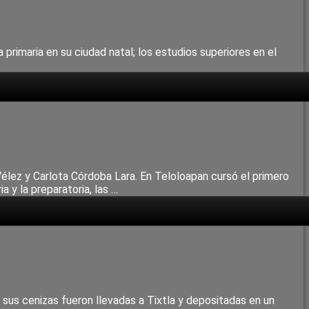
 primaria en su ciudad natal; los estudios superiores en el
…
Vélez y Carlota Córdoba Lara. En Teloloapan cursó el primero
 y la preparatoria, las …
 sus cenizas fueron llevadas a Tixtla y depositadas en un