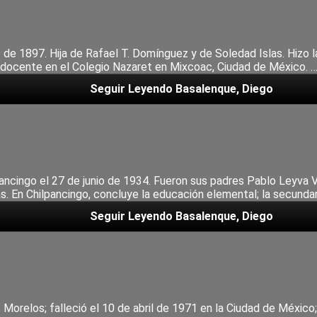
 de 1897. Hija de Rafael T. Domínguez y de Soledad Islas. Hizo la
a docente en el Colegio Nazaret en Mixcoac, Ciudad de México. 
Seguir Leyendo
Basalenque, Diego
pancingo el 27 de junio de 1934. Fueron sus padres Pablo Leyva 
. En Chilpancingo, concluye la educación elemental; la secundaria
Seguir Leyendo
Basalenque, Diego
 Morelos; falleció el 10 de abril de 1971 en la Ciudad de México;