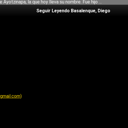
Ayotzinapa, la que hoy lleva su nombre. Fue hijo …
Seguir Leyendo
Basalenque, Diego
@gmail.com)