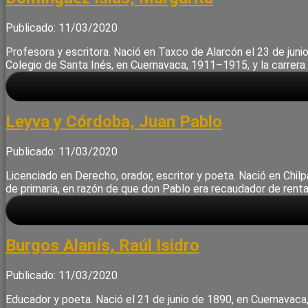
Publicado: 11/03/2020
Profesora y escritora. Nació en Taxco de Alarcón el 23 de junio
Colegio de Santa Inés, en Cuernavaca, 1911–1915, y la carrer
Leyva y Córdoba, Juan Pablo
Publicado: 11/03/2020
Licenciado en Derecho, orador, escritor y poeta. Nació en Chil
de primaria, en razón de que don Pablo era recaudador de rentas
Burgos Alanís, Raúl Isidro
Publicado: 11/03/2020
Educador y poeta. Nació el 21 de junio de 1890, en Cuernavaca,