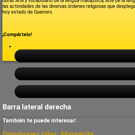
obras
Arte y vocabulario de la lengua matlazinca
,
Arte de la len
las actividades de las diversas órdenes religiosas que desplega
hoy estado de Guerrero.
¡Compártelo!
Barra lateral derecha
También te puede interesar:
Domínguez Islas, Margarita