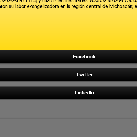
gua tarasca
(1614) y una de las más leídas:
Historia de la Provin
ron su labor evangelizadora en la región central de Michoacán; en
Facebook
Twitter
LinkedIn