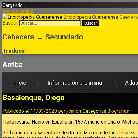
Cargando…
Ir al contenido
Enciclopedia Guerrerense
Guerrero 
Buscar:
Cabecera → Secundario
Traducir:
Arriba
Inicio
Información preliminar
Atla
Basalenque, Diego
Publicado el
11/03/2020
por
jivancm
Categorías:
Biografías
Fraile jesuita. Nació en España en 1577; murió en Charo, Micho
Se formó como sacerdote dentro de la orden de los Jesuitas. Al