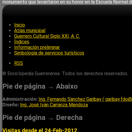
monumento que levantaron en su honor en la Escuela Normal de 
Inicio
Atlas municipal
Guerrero Cultural Siglo XXI, A. C.
Índices
Información preliminar
Simbología de servicios turísticos
RSS
© Enciclopedia Guerrerense. Todos los derechos reservados.
Pie de página → Abaixo
Administración:
Ing. Fernando Sänchez Garibay ( garibay.fdo
Diseño:
Ing. José Iván Carranza Mendoza
Pie de página → Derecha
Visitas desde el 24-Feb-2012