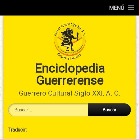
Inicio
MENÚ
Ir
Información
al
preliminar
contenido
Atlas
municipal
Índices
Enciclopedia
Guerrerense
Contacto
Guerrero Cultural Siglo XXI, A. C.
Buscar:
Cabecera
Traducir:
→