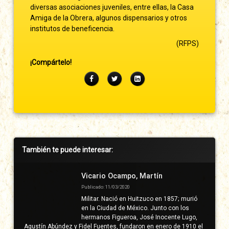
diversas asociaciones juveniles, entre ellas, la Casa
Amiga de la Obrera, algunos dispensarios y otros
institutos de beneficencia.
(RFPS)
¡Compártelo!
Facebook
Twitter
LinkedIn
Barra
También te puede interesar:
lateral
derecha
Vicario Ocampo, Martín
Publicado: 11/03/2020
Militar. Nació en Huitzuco en 1857; murió
en la Ciudad de México. Junto con los
hermanos Figueroa, José Inocente Lugo,
Agustín Abúndez y Fidel Fuentes, fundaron en enero de 1910 el