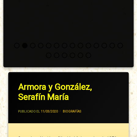
Armora y González,
Serafín María
POR
JIVANCM
PUBLICADO EL
11/03/2020
CATEGORÍAS:
BIOGRAFÍAS