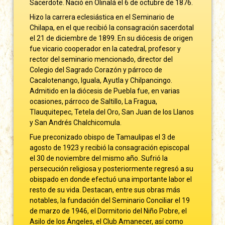
Sacerdote. Nació en Olinalá el 6 de octubre de 1876.
Hizo la carrera eclesiástica en el Seminario de
Chilapa, en el que recibió la consagración sacerdotal
el 21 de diciembre de 1899. En su diócesis de origen
fue vicario cooperador en la catedral, profesor y
rector del seminario mencionado, director del
Colegio del Sagrado Corazón y párroco de
Cacalotenango, Iguala, Ayutla y Chilpancingo.
Admitido en la diócesis de Puebla fue, en varias
ocasiones, párroco de Saltillo, La Fragua,
Tlauquitepec, Tetela del Oro, San Juan de los Llanos
y San Andrés Chalchicomula.
Fue preconizado obispo de Tamaulipas el 3 de
agosto de 1923 y recibió la consagración episcopal
el 30 de noviembre del mismo año. Sufrió la
persecución religiosa y posteriormente regresó a su
obispado en donde efectuó una importante labor el
resto de su vida. Destacan, entre sus obras más
notables, la fundación del Seminario Conciliar el 19
de marzo de 1946, el Dormitorio del Niño Pobre, el
Asilo de los Ángeles, el Club Amanecer, así como