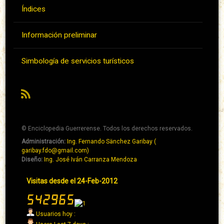
Índices
Información preliminar
Simbología de servicios turísticos
RSS
© Enciclopedia Guerrerense. Todos los derechos reservados.
Administración:
Ing. Fernando Sänchez Garibay (
Pie
garibay.fdo@gmail.com)
de
Diseño:
Ing. José Iván Carranza Mendoza
página
Pie
Visitas desde el 24-Feb-2012
→
de
Abaixo
página
→
Usuarios hoy :