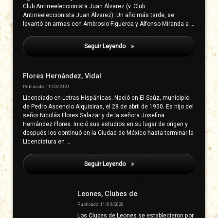
Club Antirreeleccionista Juan Álvarez (v. Club
Antirreeleccionista Juan Álvarez). Un año más tarde, se
levantó en armas con Ambrosio Figueroa y Alfonso Miranda a …
Seguir Leyendo
Armora Y González, Serafín María
Flores Hernández, Vidal
Publicado: 11/03/2020
Licenciado en Letras Hispánicas. Nació en El Saúz, municipio
de Pedro Ascencio Alquisiras, el 28 de abril de 1950. Es hijo del
señor Nicolás Flores Salazar y de la señora Josefina
Hernández Flores. Inició sus estudios en su lugar de origen y
después los continuó en la Ciudad de México hasta terminar la
Licenciatura en …
Seguir Leyendo
Armora Y González, Serafín María
Leones, Clubes de
Publicado: 11/03/2020
Los Clubes de Leones se establecieron por