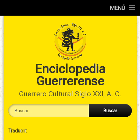
Inicio
MENÚ
Ir
Información
al
preliminar
contenido
Atlas
municipal
Índices
Enciclopedia
Guerrerense
Contacto
Guerrero Cultural Siglo XXI, A. C.
Buscar:
Cabecera
Traducir:
→