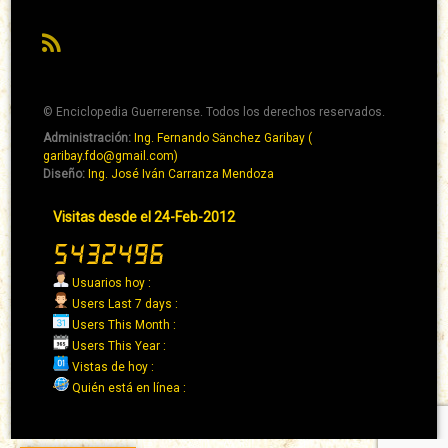
RSS
© Enciclopedia Guerrerense. Todos los derechos reservados.
Administración:
Ing. Fernando Sänchez Garibay (
Pie
garibay.fdo@gmail.com)
de
Diseño:
Ing. José Iván Carranza Mendoza
página
Pie
Visitas desde el 24-Feb-2012
→
de
Abaixo
página
→
Usuarios hoy :
Derecha
Users Last 7 days :
Users This Month :
Users This Year :
Vistas de hoy :
Quién está en línea :