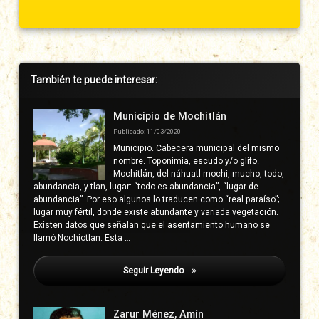
Barra
También te puede interesar:
lateral
derecha
Municipio de Mochitlán
Publicado: 11/03/2020
Municipio. Cabecera municipal del mismo
nombre. Toponimia, escudo y/o glifo.
Mochitlán, del náhuatl mochi, mucho, todo,
abundancia, y tlan, lugar: “todo es abundancia”, “lugar de
abundancia”. Por eso algunos lo traducen como “real paraíso”;
lugar muy fértil, donde existe abundante y variada vegetación.
Existen datos que señalan que el asentamiento humano se
llamó Nochiotlan. Esta …
Seguir Leyendo
Álvarez Sotelo, Wilfrido
Zarur Ménez, Amín