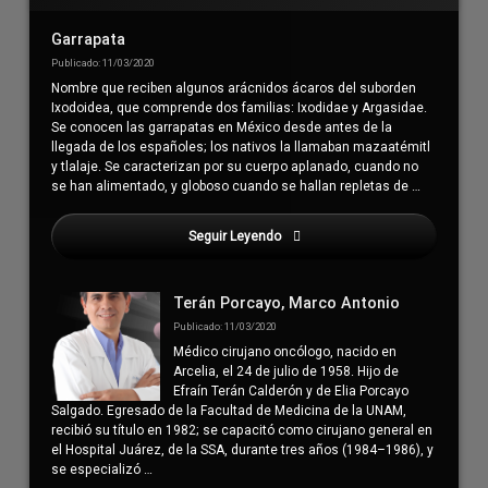
lateral
derecha
Garrapata
Publicado: 11/03/2020
Nombre que reciben algunos arácnidos ácaros del suborden
Ixodoidea, que comprende dos familias: Ixodidae y Argasidae.
Se conocen las garrapatas en México desde antes de la
llegada de los españoles; los nativos la llamaban mazaatémitl
y tlalaje. Se caracterizan por su cuerpo aplanado, cuando no
se han alimentado, y globoso cuando se hallan repletas de …
Seguir Leyendo
Iguana Verde
Terán Porcayo, Marco Antonio
Publicado: 11/03/2020
Médico cirujano oncólogo, nacido en
Arcelia, el 24 de julio de 1958. Hijo de
Efraín Terán Calderón y de Elia Porcayo
Salgado. Egresado de la Facultad de Medicina de la UNAM,
recibió su título en 1982; se capacitó como cirujano general en
el Hospital Juárez, de la SSA, durante tres años (1984–1986), y
se especializó …