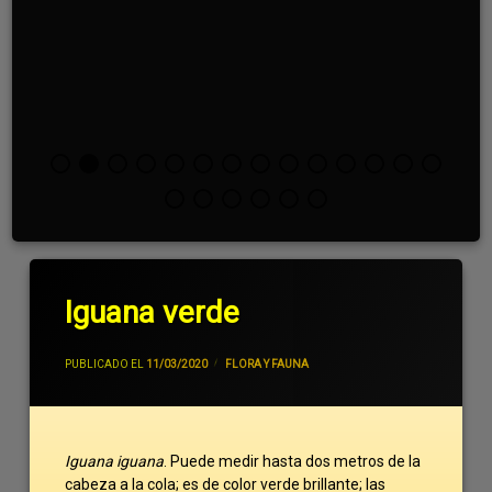
Iguana verde
POR
JIVANCM
PUBLICADO EL
11/03/2020
CATEGORÍAS:
FLORA Y FAUNA
Iguana iguana
. Puede medir hasta dos metros de la
cabeza a la cola; es de color verde brillante; las