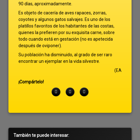
90 días, aproximadamente.
Es objeto de cacería de aves rapaces, zorras,
coyotes y algunos gatos salvajes. Es uno de los
platillos favoritos de los habitantes de las costas,
quienes la prefieren por su exquisita carne, sobre
todo cuando está en gestación (no es apetecida
después de oviponer).
Su población ha disminuido, al grado de ser raro
encontrar un ejemplar en la vida silvestre.
(EA
¡Compártelo!
Facebook
Twitter
LinkedIn
Barra
También te puede interesar: