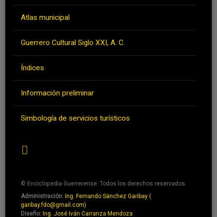
Atlas municipal
Guerrero Cultural Siglo XXI, A. C.
Índices
Información preliminar
Simbología de servicios turísticos
RSS
© Enciclopedia Guerrerense. Todos los derechos reservados.
Administración:
Ing. Fernando Sänchez Garibay (
Pie
garibay.fdo@gmail.com)
de
Diseño:
Ing. José Iván Carranza Mendoza