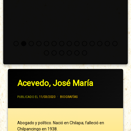
Acevedo, José María
POR
JIVANCM
PUBLICADO EL
11/03/2020
CATEGORÍAS:
BIOGRAFÍAS
Abogado y político. Nació en Chilapa; falleció en
Chilpancingo en 1938.