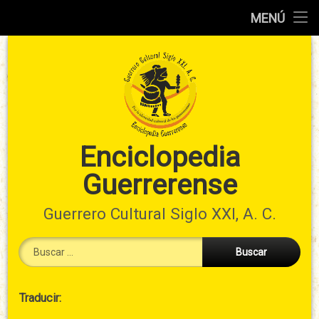
Inicio
MENÚ
Ir
Información
al
preliminar
contenido
Atlas
municipal
Índices
Enciclopedia
Guerrerense
Contacto
Guerrero Cultural Siglo XXI, A. C.
Buscar:
Cabecera
Traducir:
→