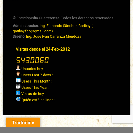
RSS
© Enciclopedia Guerrerense. Todos los derechos reservados.
Administración:
Ing. Fernando Sänchez Garibay (
Pie
garibay.fdo@gmail.com)
de
Diseño:
Ing. José Iván Carranza Mendoza
página
Pie
Visitas desde el 24-Feb-2012
→
de
Abaixo
página
→
Usuarios hoy :
Derecha
Users Last 7 days :
Users This Month :
Users This Year :
Vistas de hoy :
Quién está en línea :
Traducir »