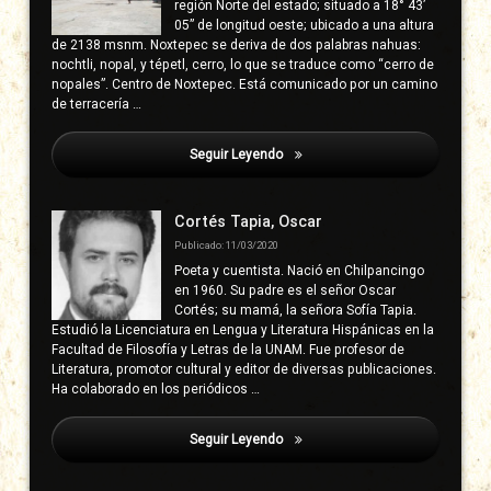
región Norte del estado; situado a 18° 43’
05” de longitud oeste; ubicado a una altura
de 2138 msnm. Noxtepec se deriva de dos palabras nahuas:
nochtli, nopal, y tépetl, cerro, lo que se traduce como “cerro de
nopales”. Centro de Noxtepec. Está comunicado por un camino
de terracería …
Seguir Leyendo
Acevedo, José María
Cortés Tapia, Oscar
Publicado: 11/03/2020
Poeta y cuentista. Nació en Chilpancingo
en 1960. Su padre es el señor Oscar
Cortés; su mamá, la señora Sofía Tapia.
Estudió la Licenciatura en Lengua y Literatura Hispánicas en la
Facultad de Filosofía y Letras de la UNAM. Fue profesor de
Literatura, promotor cultural y editor de diversas publicaciones.
Ha colaborado en los periódicos …
Seguir Leyendo
Acevedo, José María