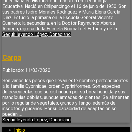
Licenciada en Historia, con maestría en Tecnología
Educativa. Nació en Chilpancingo el 16 de junio de 1950. Son
sus padres Isidro Morales Rodríguez y María Elena García
Díaz. Estudió la primaria en la Escuela General Vicente
Guerrero; la secundaria, en la Doctor Raymundo Abarca
Alarcón; egresa de la Escuela Normal del Estado y de la …
Seguir leyendo
López, Donaciano
Carpa
Publicado: 11/03/2020
Son varios los peces que llevan este nombre pertenecientes
a la familia Cyprinidae, orden Cypriniformes. Son especies
dulceacuícolas que se distinguen por su boca hendida y sus
mandíbulas débiles, aunque armadas de dientes. Se alimentan
por lo regular de vegetales, granos y fango, además de
insectos y gusanos. Por su capacidad de adaptación se
pueden …
Seguir leyendo
López, Donaciano
Inicio