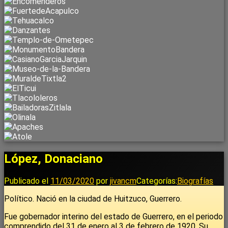
López, Donaciano
Publicado el
11/03/2020
por
jivancm
Categorías:
Biografías
Político. Nació en la ciudad de Huitzuco, Guerrero.
Fue gobernador interino del estado de Guerrero, en el periodo
comprendido del 31 de enero al 3 de febrero de 1920. Su