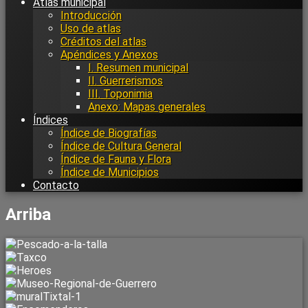
Atlas municipal
Introducción
Uso de atlas
Créditos del atlas
Apéndices y Anexos
I. Resumen municipal
II. Guerrerismos
III. Toponimia
Anexo: Mapas generales
Índices
Índice de Biografías
Índice de Cultura General
Índice de Fauna y Flora
Índice de Municipios
Contacto
Arriba