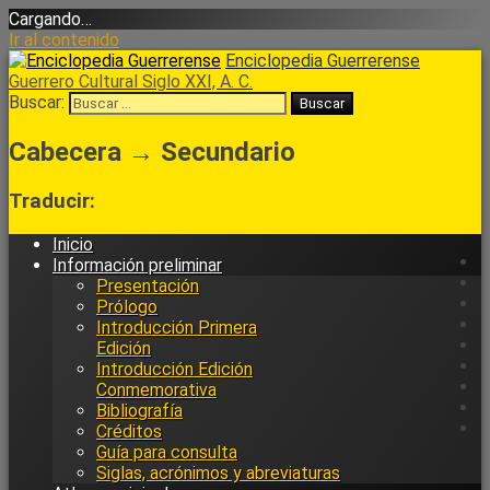
Cargando…
Ir al contenido
Enciclopedia Guerrerense
Guerrero Cultural Siglo XXI, A. C.
Buscar:
Cabecera → Secundario
Traducir:
Inicio
Información preliminar
Presentación
Prólogo
Introducción Primera
Edición
Introducción Edición
Conmemorativa
Bibliografía
Créditos
Guía para consulta
Siglas, acrónimos y abreviaturas