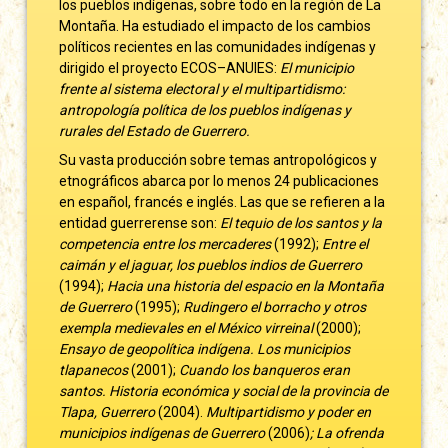
los pueblos indígenas, sobre todo en la región de La
Montaña. Ha estudiado el impacto de los cambios
políticos recientes en las comunidades indígenas y
dirigido el proyecto ECOS–ANUIES:
El municipio
frente al sistema electoral y el multipartidismo:
antropología política de los pueblos
indígenas y
rurales del Estado de Guerrero.
Su vasta producción sobre temas antropológicos y
etnográficos abarca por lo menos 24 publicaciones
en español, francés e inglés. Las que se refieren a la
entidad guerrerense son:
El tequio de los santos y la
competencia entre los mercaderes
(1992);
Entre el
caimán y el jaguar,
los pueblos indios de Guerrero
(1994);
Hacia una
historia del espacio en la Montaña
de Guerrero
(1995);
Rudingero el borracho y otros
exempla medievales
en el México virreinal
(2000);
Ensayo de geopolítica indígena. Los municipios
tlapanecos
(2001);
Cuando los banqueros eran
santos. Historia económica y social de la provincia de
Tlapa, Guerrero
(2004).
Multipartidismo y poder en
municipios indígenas de Guerrero
(2006)
; La ofrenda