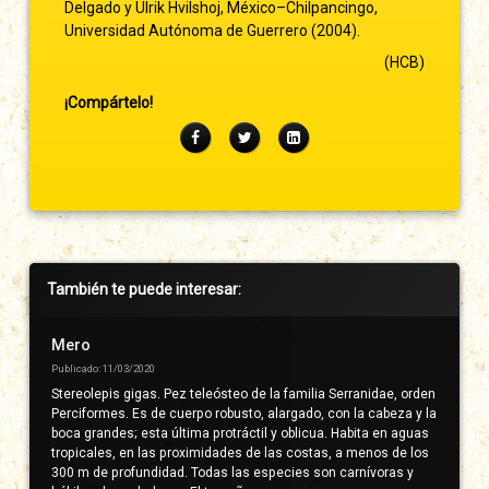
Delgado y Ulrik Hvilshoj, México–Chilpancingo,
Universidad Autónoma de Guerrero (2004).
(HCB)
¡Compártelo!
Facebook
Twitter
LinkedIn
Barra
También te puede interesar:
lateral
derecha
Mero
Publicado: 11/03/2020
Stereolepis gigas. Pez teleósteo de la familia Serranidae, orden
Perciformes. Es de cuerpo robusto, alargado, con la cabeza y la
boca grandes; esta última protráctil y oblicua. Habita en aguas
tropicales, en las proximidades de las costas, a menos de los
300 m de profundidad. Todas las especies son carnívoras y