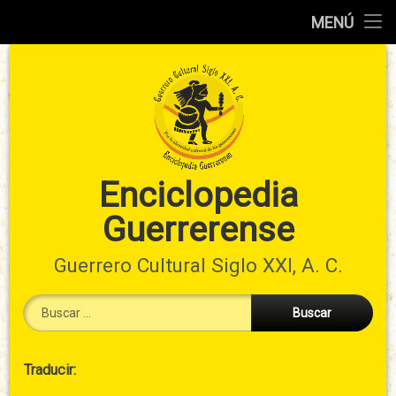
Inicio
MENÚ
Ir
Información
al
preliminar
contenido
Atlas
municipal
Índices
Enciclopedia
Guerrerense
Contacto
Guerrero Cultural Siglo XXI, A. C.
Buscar:
Cabecera
Traducir:
→