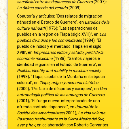
sacrificial entre los tlapanecos de Guerrero
(2007)
;
La última cacería del venado
(2009).
Coautoría y artículos: “Dos relatos de migración
náhuatl en el Estado de Guerrero”, en
Estudios de la
cultura náhuatl
(1976); “Las separaciones de
pueblos en la región de Tlapa (siglo XVIII)”, en
Los
pueblos de indios y las comunidades
(1984); “El
pueblo de indios y el mercado: Tlapa en el siglo
XVIII”, en
Empresarios indios y estado, perfil de la
economía mexicana
(1988); “Santos viajeros e
identidad regional en el Estado de Guerrero”, en
Politics, identity and mobility in mexican
society
(1998); “Tlapa, capital de la Montaña en la época
colonial”, en
Tlapa,
origen y memoria histórica.
(2000); “Prefacio de déspotas y caciques”, en
Una
antropología política de los amuzgos de Guerrero
(2001); “El fuego nuevo: interpretación de una
ofrenda contada tlapaneca”, en
Journal
de la
Société des
Americanistes
(2001);
La vida volante.
Pastoreo
trashumante en la Sierra Madre del Sur,
ayer y hoy
, en colaboración con Roberto Cervantes