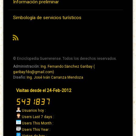
Información preliminar
Simbología de servicios turísticos
RSS
© Enciclopedia Guerrerense. Todos los derechos reservados.
Administración:
Ing. Fernando Sänchez Garibay (
Pie
garibay.fdo@gmail.com)
de
Diseño:
Ing. José Iván Carranza Mendoza
página
Pie
Visitas desde el 24-Feb-2012
→
de
Abaixo
página
→
Usuarios hoy :
Derecha
Users Last 7 days :
Users This Month :
Users This Year :
Vistas de hoy :