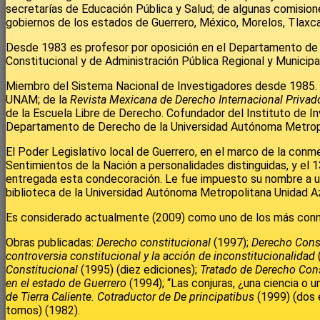
secretarías de Educación Pública y Salud; de algunas comision
gobiernos de los estados de Guerrero, México, Morelos, Tlaxca
Desde 1983 es profesor por oposición en el Departamento de
Constitucional y de Administración Pública Regional y Municipa
Miembro del Sistema Nacional de Investigadores desde 1985. M
UNAM; de la
Revista Mexicana de Derecho Internacional Privad
de la Escuela Libre de Derecho. Cofundador del Instituto de Inv
Departamento de Derecho de la Universidad Autónoma Metrop
El Poder Legislativo local de Guerrero, en el marco de la con
Sentimientos de la Nación a personalidades distinguidas, y el
entregada esta condecoración. Le fue impuesto su nombre a una
biblioteca de la Universidad Autónoma Metropolitana Unidad Az
Es considerado actualmente (2009) como uno de los más conno
Obras publicadas:
Derecho constitucional
(1997);
Derecho Const
controversia constitucional y la acción de inconstitucionalidad
Constitucional
(1995) (diez ediciones);
Tratado de Derecho Cons
en el estado de Guerrero
(1994); “Las conjuras, ¿una ciencia o u
de Tierra Caliente. Cotraductor de De principatibus
(1999) (dos e
tomos) (1982).