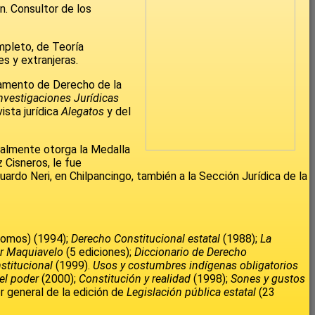
n. Consultor de los
pleto, de Teoría
s y extranjeras.
amento de Derecho de la
Investigaciones Jurídicas
ista jurídica
Alegatos
y del
ualmente otorga la Medalla
 Cisneros, le fue
rdo Neri, en Chilpancingo, también a la Sección Jurídica de la
tomos) (1994);
Derecho Constitucional estatal
(1988);
La
r Maquiavelo
(5 ediciones);
Diccionario de Derecho
stitucional
(1999).
Usos y costumbres indígenas obligatorios
el poder
(2000);
Constitución y realidad
(1998);
Sones y gustos
r general de la edición de
Legislación pública estatal
(23