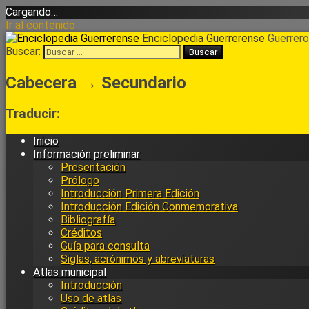
Cargando…
Ir al contenido
Enciclopedia Guerrerense
Guerrero 
Buscar:
Cabecera → Secundario
Traducir:
Inicio
Información preliminar
Presentación
Prólogo
Introducción Primera Edición
Introducción Edición Conmemorativa
Bibliografía
Créditos
Guía para consulta
Siglas, acrónimos y abreviaturas
Atlas municipal
Introducción
Uso de atlas