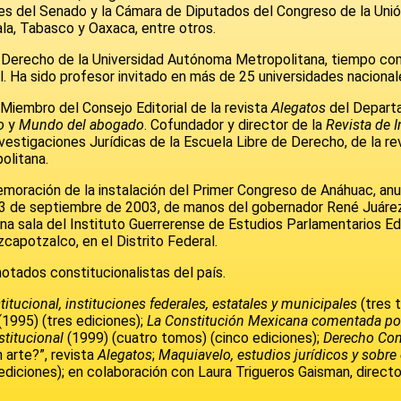
es del Senado y la Cámara de Diputados del Congreso de la Unió
la, Tabasco y Oaxaca, entre otros.
 Derecho de la Universidad Autónoma Metropolitana, tiempo com
l. Ha sido profesor invitado en más de 25 universidades nacionale
iembro del Consejo Editorial de la revista
Alegatos
del Depart
o
y
Mundo del abogado
. Cofundador y director de la
Revista de 
estigaciones Jurídicas de la Escuela Libre de Derecho, de la rev
olitana.
memoración de la instalación del Primer Congreso de Anáhuac, an
 13 de septiembre de 2003, de manos del gobernador René Juárez
 sala del Instituto Guerrerense de Estudios Parlamentarios Edua
capotzalco, en el Distrito Federal.
tados constitucionalistas del país.
itucional, instituciones federales, estatales y municipales
(tres 
(1995) (tres ediciones);
La Constitución Mexicana comentada po
titucional
(1999) (cuatro tomos) (cinco ediciones);
Derecho Con
n arte?”, revista
Alegatos
;
Maquiavelo, estudios jurídicos y sobre 
diciones); en colaboración con Laura Trigueros Gaisman, directo