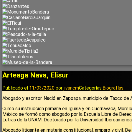
Arteaga Nava, Elisur
Publicado el
11/03/2020
por
jivancm
Categorías:
Biografías
Abogado y escritor. Nació en Zapoapa, municipio de Taxco de A
Cursó su instrucción primaria en Iguala y en Cuernavaca, Morelos
México se formó como abogado por la Escuela Libre de Derecho
Letras de la UNAM. Doctorado por la Universidad Iberoamerican
Abogado litigante en materia constitucional, amparo y civil. D