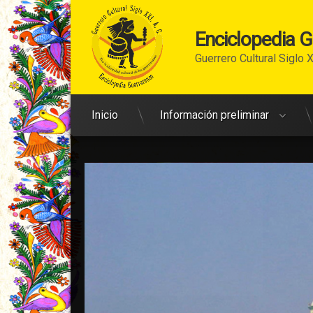
Enciclopedia 
Guerrero Cultural Siglo X
Ir
Arriba
Inicio
Información preliminar
al
contenido