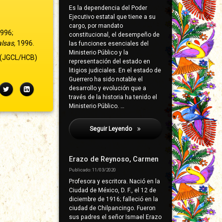
Es la dependencia del Poder
Ejecutivo estatal que tiene a su
cargo, por mandato
1996;
constitucional, el desempeño de
alsas,
1996.
las funciones esenciales del
Ministerio Público y la
(JGCL/HCB)
representación del estado en
litigios judiciales. En el estado de
Guerrero ha sido notable el
desarrollo y evolución que a
ebook
Twitter
LinkedIn
través de la historia ha tenido el
Ministerio Público. …
Seguir Leyendo
Antúnez López, Erasto
Erazo de Reynoso, Carmen
Publicado: 11/03/2020
Profesora y escritora. Nació en la
Ciudad de México, D. F., el 12 de
diciembre de 1916; falleció en la
ciudad de Chilpancingo. Fueron
sus padres el señor Ismael Erazo