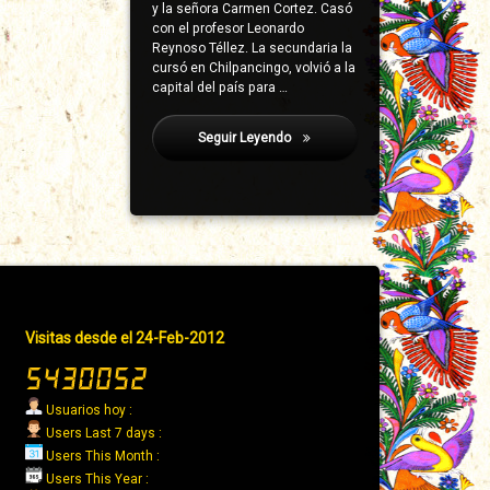
y la señora Carmen Cortez. Casó
con el profesor Leonardo
Reynoso Téllez. La secundaria la
cursó en Chilpancingo, volvió a la
capital del país para …
Seguir Leyendo
Antúnez López, Erasto
Pie
Visitas desde el 24-Feb-2012
de
página
→
Usuarios hoy :
Derecha
Users Last 7 days :
Users This Month :
Users This Year :