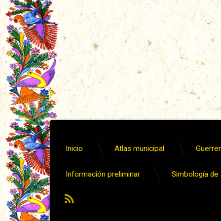
Inicio
Atlas municipal
Guerrero
Información preliminar
Simbología de s
RSS