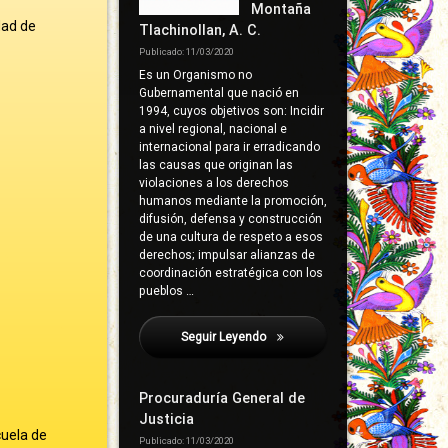
Montaña
dad de
Tlachinollan, A. C.
Publicado: 11/03/2020
Es un Organismo no
Gubernamental que nació en
1994, cuyos objetivos son: Incidir
a nivel regional, nacional e
internacional para ir erradicando
las causas que originan las
violaciones a los derechos
humanos mediante la promoción,
difusión, defensa y construcción
de una cultura de respeto a esos
derechos; impulsar alianzas de
coordinación estratégica con los
pueblos …
Seguir Leyendo
Antúnez López, Erasto
Procuraduría General de
Justicia
cuela de
Publicado: 11/03/2020