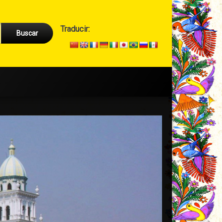
Cabecera
Traducir:
→
Secundario