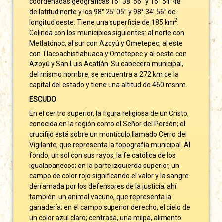
coordenadas geográficas 16° 38’ 56’’ y 16° 54’ 48’’
de latitud norte y los 98° 25’ 05’’ y 98° 34’ 56’’ de
2
longitud oeste. Tiene una superficie de 185 km
.
Colinda con los municipios siguientes: al norte con
Metlatónoc, al sur con Azoyú y Ometepec, al este
con Tlacoachistlahuaca y Ometepec y al oeste con
Azoyú y San Luis Acatlán. Su cabecera municipal,
del mismo nombre, se encuentra a 272 km de la
capital del estado y tiene una altitud de 460 msnm.
ESCUDO
En el centro superior, la figura religiosa de un Cristo,
conocida en la región como el Señor del Perdón; el
crucifijo está sobre un montículo llamado Cerro del
Vigilante, que representa la topografía municipal. Al
fondo, un sol con sus rayos, la fe católica de los
igualapanecos; en la parte izquierda superior, un
campo de color rojo significando el valor y la sangre
derramada por los defensores de la justicia; ahí
también, un animal vacuno, que representa la
ganadería; en el campo superior derecho, el cielo de
un color azul claro; centrada, una milpa, alimento