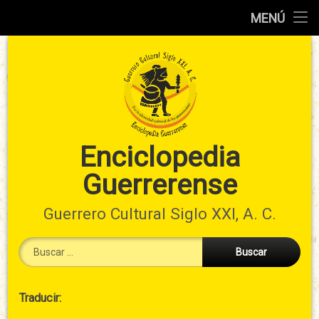
Inicio
MENÚ
Ir
Información
al
preliminar
contenido
Atlas
municipal
Índices
Enciclopedia
Guerrerense
Contacto
Guerrero Cultural Siglo XXI, A. C.
Buscar:
Cabecera
Traducir:
→