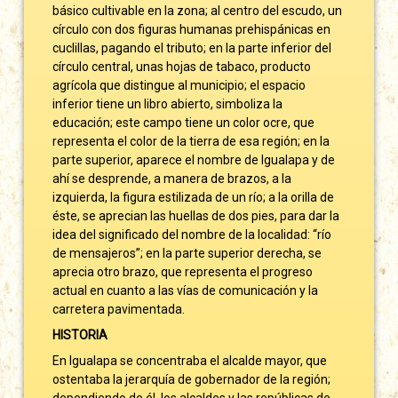
básico cultivable en la zona; al centro del escudo, un
círculo con dos figuras humanas prehispánicas en
cuclillas, pagando el tributo; en la parte inferior del
círculo central, unas hojas de tabaco, producto
agrícola que distingue al municipio; el espacio
inferior tiene un libro abierto, simboliza la
educación; este campo tiene un color ocre, que
representa el color de la tierra de esa región; en la
parte superior, aparece el nombre de Igualapa y de
ahí se desprende, a manera de brazos, a la
izquierda, la figura estilizada de un río; a la orilla de
éste, se aprecian las huellas de dos pies, para dar la
idea del significado del nombre de la localidad: “río
de mensajeros”; en la parte superior derecha, se
aprecia otro brazo, que representa el progreso
actual en cuanto a las vías de comunicación y la
carretera pavimentada.
HISTORIA
En Igualapa se concentraba el alcalde mayor, que
ostentaba la jerarquía de gobernador de la región;
dependiendo de él, los alcaldes y las repúblicas de