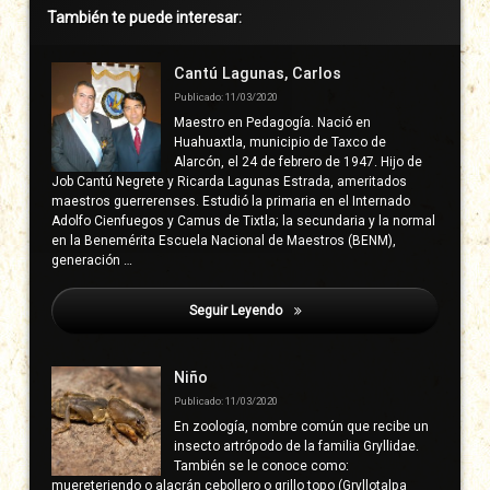
Barra
También te puede interesar:
lateral
derecha
Cantú Lagunas, Carlos
Publicado: 11/03/2020
Maestro en Pedagogía. Nació en
Huahuaxtla, municipio de Taxco de
Alarcón, el 24 de febrero de 1947. Hijo de
Job Cantú Negrete y Ricarda Lagunas Estrada, ameritados
maestros guerrerenses. Estudió la primaria en el Internado
Adolfo Cienfuegos y Camus de Tixtla; la secundaria y la normal
en la Benemérita Escuela Nacional de Maestros (BENM),
generación …
Seguir Leyendo
Cuajinicuilapa
Niño
Publicado: 11/03/2020
En zoología, nombre común que recibe un
insecto artrópodo de la familia Gryllidae.
También se le conoce como:
muereteriendo o alacrán cebollero o grillo topo (Gryllotalpa