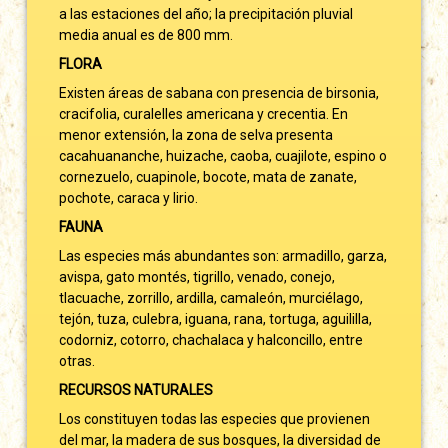
a las estaciones del año; la precipitación pluvial
media anual es de 800 mm.
FLORA
Existen áreas de sabana con presencia de birsonia,
cracifolia, curalelles americana y crecentia. En
menor extensión, la zona de selva presenta
cacahuananche, huizache, caoba, cuajilote, espino o
cornezuelo, cuapinole, bocote, mata de zanate,
pochote, caraca y lirio.
FAUNA
Las especies más abundantes son: armadillo, garza,
avispa, gato montés, tigrillo, venado, conejo,
tlacuache, zorrillo, ardilla, camaleón, murciélago,
tejón, tuza, culebra, iguana, rana, tortuga, aguililla,
codorniz, cotorro, chachalaca y halconcillo, entre
otras.
RECURSOS NATURALES
Los constituyen todas las especies que provienen
del mar, la madera de sus bosques, la diversidad de