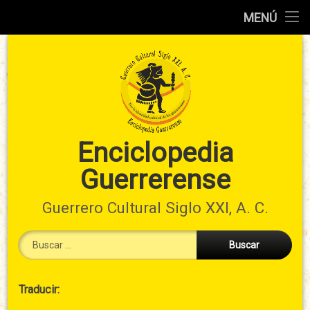
Inicio
MENÚ
Ir
Información
al
preliminar
contenido
Atlas
municipal
Índices
Enciclopedia
Guerrerense
Contacto
Guerrero Cultural Siglo XXI, A. C.
Buscar:
Cabecera
Traducir:
→