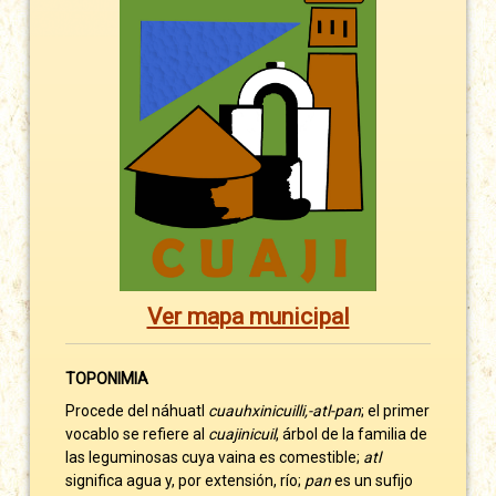
Ver mapa municipal
TOPONIMIA
Procede del náhuatl
cuauhxinicuilli,-atl-pan
; el primer
vocablo se refiere al
cuajinicuil
, árbol de la familia de
las leguminosas cuya vaina es comestible;
atl
significa agua y, por extensión, río;
pan
es un sufijo