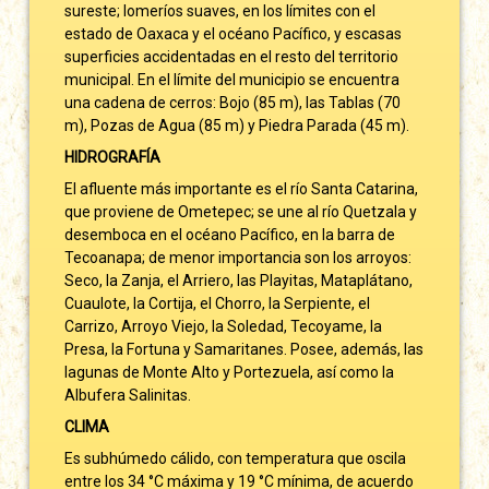
sureste; lomeríos suaves, en los límites con el
estado de Oaxaca y el océano Pacífico, y escasas
superficies accidentadas en el resto del territorio
municipal. En el límite del municipio se encuentra
una cadena de cerros: Bojo (85 m), las Tablas (70
m), Pozas de Agua (85 m) y Piedra Parada (45 m).
HIDROGRAFÍA
El afluente más importante es el río Santa Catarina,
que proviene de Ometepec; se une al río Quetzala y
desemboca en el océano Pacífico, en la barra de
Tecoanapa; de menor importancia son los arroyos:
Seco, la Zanja, el Arriero, las Playitas, Mataplátano,
Cuaulote, la Cortija, el Chorro, la Serpiente, el
Carrizo, Arroyo Viejo, la Soledad, Tecoyame, la
Presa, la Fortuna y Samaritanes. Posee, además, las
lagunas de Monte Alto y Portezuela, así como la
Albufera Salinitas.
CLIMA
Es subhúmedo cálido, con temperatura que oscila
entre los 34 °C máxima y 19 °C mínima, de acuerdo