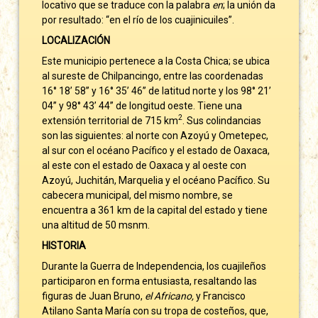
locativo que se traduce con la palabra
en
; la unión da
por resultado: “en el río de los cuajinicuiles”.
LOCALIZACIÓN
Este municipio pertenece a la Costa Chica; se ubica
al sureste de Chilpancingo, entre las coordenadas
16° 18’ 58’’ y 16° 35’ 46’’ de latitud norte y los 98° 21’
04’’ y 98° 43’ 44’’ de longitud oeste. Tiene una
2
extensión territorial de 715 km
. Sus colindancias
son las siguientes: al norte con Azoyú y Ometepec,
al sur con el océano Pacífico y el estado de Oaxaca,
al este con el estado de Oaxaca y al oeste con
Azoyú, Juchitán, Marquelia y el océano Pacífico. Su
cabecera municipal, del mismo nombre, se
encuentra a 361 km de la capital del estado y tiene
una altitud de 50 msnm.
HISTORIA
Durante la Guerra de Independencia, los cuajileños
participaron en forma entusiasta, resaltando las
figuras de Juan Bruno,
el Africano,
y Francisco
Atilano Santa María con su tropa de costeños, que,