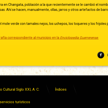
ora en Changata, población a la que recientemente se le cambió el nomb
as. Ahí se hacen, manualmente, ollas, jarros y otros artefactos de barr
el mole verde con tamales nejos, los uchepos, los toqueres y los frijoles
afía correspondiente al municipio en la
Enciclopedia Guerrerense
.
Fac
 Cultural Siglo XXI, A. C.
Índices
ervicios turísticos