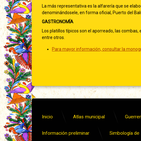
La más representativa es la alfarería que se elab
denominándosele, en forma oficial, Puerto del Bals
GASTRONOMÍA
Los platillos típicos son el aporreado, las combas, 
entre otros.
Para mayor información, consultar la monogr
Inicio
Atlas municipal
Guerrero
Información preliminar
Simbología de s