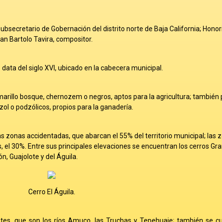
bsecretario de Gobernación del distrito norte de Baja California; Honor
an Bartolo Tavira, compositor.
data del siglo XVI, ubicado en la cabecera municipal.
marillo bosque, chernozem o negros, aptos para la agricultura; también 
zol o podzólicos, propios para la ganadería.
las zonas accidentadas, que abarcan el 55% del territorio municipal; las 
 el 30%. Entre sus principales elevaciones se encuentran los cerros Gra
n, Guajolote y del Águila.
Cerro El Águila.
entes, que son los ríos Amuco, las Truchas y Tepehuaje; también se c