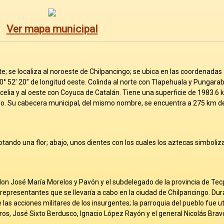
Ver mapa municipal
te; se localiza al noroeste de Chilpancingo; se ubica en las coordenadas 1
 100° 52’ 20’’ de longitud oeste. Colinda al norte con Tlapehuala y Pungarab
celia y al oeste con Coyuca de Catalán. Tiene una superficie de 1983.6
tado. Su cabecera municipal, del mismo nombre, se encuentra a 275 km de 
lotando una flor; abajo, unos dientes con los cuales los aztecas simboli
 don José María Morelos y Pavón y el subdelegado de la provincia de Tec
representantes que se llevaría a cabo en la ciudad de Chilpancingo. Dur
las acciones militares de los insurgentes; la parroquia del pueblo fue ut
ros, José Sixto Berdusco, Ignacio López Rayón y el general Nicolás Brav