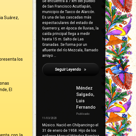
Se encuentra a 7 km del pueblo
de San Francisco Acuitlapán,
municipio de Taxco de Alarcón.
ia Suárez,
Es una de las cascadas más
espectaculares del estado de
Guerrero y, en época de lluvias, la
caída principal llega a medir
hasta 15 m. Salto de Las
Granadas. Se forma por un
afluente del río Mezcala, llamado
arroyo …
presenta los
Seguir Leyendo
Ajuchitlán Del Progreso
zonas
Méndez
nde, El
Salgado,
Luis
Fernando
Publicado:
11/03/2020
Músico. Nació en Chilpancingo el
31 de enero de 1958. Hijo de los
uenta con la