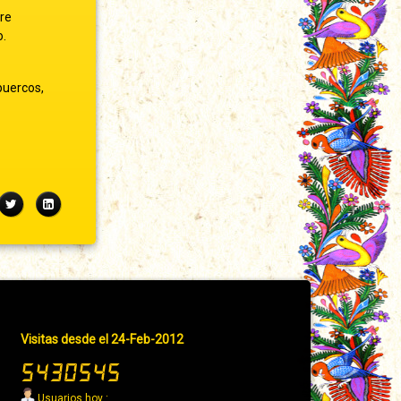
re
o.
 puercos,
ebook
Twitter
LinkedIn
Pie
Visitas desde el 24-Feb-2012
de
página
→
Usuarios hoy :