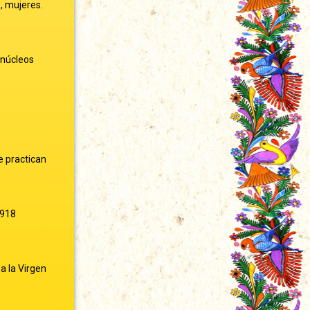
9, mujeres.
 núcleos
e practican
1918
a la Virgen