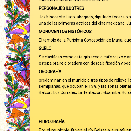
liberó el general don Vicente Guerrero.
PERSONAJES ILUSTRES
José Inocente Lugo, abogado, diputado federal y su
una de las primeras actrices del cine mexicano; Ju
MONUMENTOS HISTÓRICOS
El templo de la Purísima Concepción de María, que 
SUELO
Se clasifican como café grisáceo o café rojizo y a
estepa praire o pradera con descalcificación y pod
OROGRAFÍA
predominan en el municipio tres tipos de relieve: 
semiplanas, que ocupan el 15%, y las zonas planas,
Balcón, Los Corrales, La Tentación, Guarniba, Horcó
HIDROGRAFÍA
Por el municipio fluyen el río Balsas y sus aflu