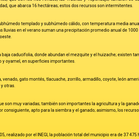
d, que abarca 16 hectáreas; estos dos recursos son intermitentes.
ubhúmedo templado y subhúmedo cálido, con temperatura media anual
s lluvias en el verano suman una precipitación promedio anual de 1000 
oeste.
lva baja caducifolia, donde abundan el mezquite y el huizache; existen t
 y oyamel, en superficies importantes.
, venado, gato montés, tlacuache, zorrillo, armadillo, coyote, león amer
y otras.
que son muy variadas; también son importantes la agricultura y la ganade
 por consiguiente, apto para la siembra y el ganado; asimismo, los recurso
5, realizado por el INEGI, la población total del municipio era de 37 475 