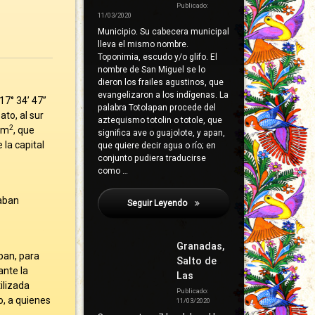
Publicado:
11/03/2020
Municipio. Su cabecera municipal
lleva el mismo nombre.
Toponimia, escudo y/o glifo. El
nombre de San Miguel se lo
dieron los frailes agustinos, que
evangelizaron a los indígenas. La
7° 34’ 47’’
palabra Totolapan procede del
ato, al sur
aztequismo totolin o totole, que
2
 km
, que
significa ave o guajolote, y apan,
la capital
que quiere decir agua o río; en
conjunto pudiera traducirse
como …
zaban
Seguir Leyendo
Ajuchitlán Del Progreso
Granadas,
pan, para
Salto de
ante la
Las
ilizada
Publicado:
o, a quienes
11/03/2020