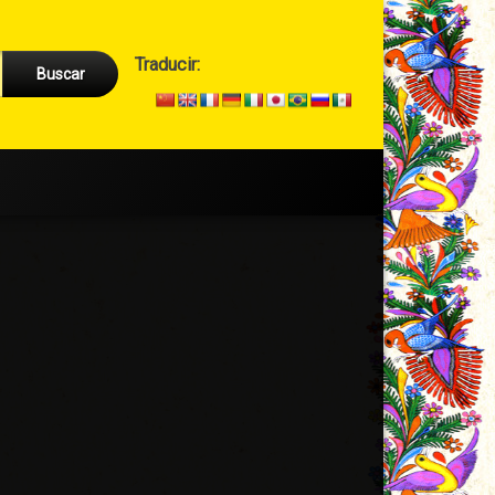
Cabecera
Traducir:
→
Secundario