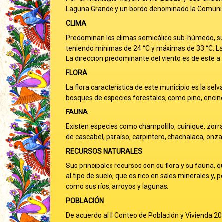
Laguna Grande y un bordo denominado la Comunida
CLIMA
Predominan los climas semicálido sub-húmedo, s
teniendo mínimas de 24 °C y máximas de 33 °C. La
La dirección predominante del viento es de este a 
FLORA
La flora característica de este municipio es la se
bosques de especies forestales, como pino, encino
FAUNA
Existen especies como champolillo, cuinique, zorra
de cascabel, paraíso, carpintero, chachalaca, onza 
RECURSOS NATURALES
Sus principales recursos son su flora y su fauna, 
al tipo de suelo, que es rico en sales minerales y,
como sus ríos, arroyos y lagunas.
POBLACIÓN
De acuerdo al II Conteo de Población y Vivienda 200