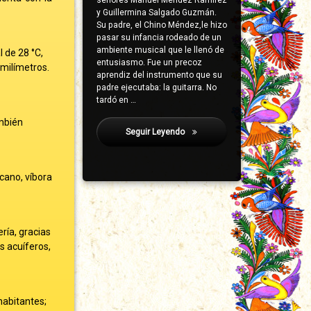
señores Manuel Méndez Ramírez
y Guillermina Salgado Guzmán.
Su padre, el Chino Méndez,le hizo
pasar su infancia rodeado de un
ambiente musical que le llenó de
 de 28 °C,
entusiasmo. Fue un precoz
milímetros.
aprendiz del instrumento que su
padre ejecutaba: la guitarra. No
tardó en …
ambién
Seguir Leyendo
Ajuchitlán Del Progreso
icano, víbora
ría, gracias
s acuíferos,
habitantes;